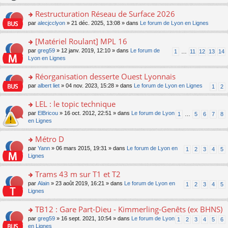
le
s
o
c
e
pl
ult
Restructuration Réseau de Surface 2026
n
e
s
u
er
lu
nt
s
o
par
alecjcclyon
» 21 déc. 2025, 13:08 » dans
Le forum de Lyon en Lignes
s
le
le
a
n
ré
m
pl
g
s
[Matériel Roulant] MPL 16
c
e
u
e
ult
e
s
o
par
greg59
» 12 janv. 2019, 12:10 » dans
Le forum de
s
1
…
11
12
13
14
n
er
nt
s
n
Lyon en Lignes
ré
o
le
a
s
c
n
m
g
ult
e
Réorganisation desserte Ouest Lyonnais
lu
e
e
er
nt
le
s
o
par
albert liet
» 04 nov. 2023, 15:28 » dans
Le forum de Lyon en Lignes
1
2
n
le
pl
s
n
o
m
u
a
s
LEL : le topic technique
n
e
s
g
ult
lu
s
ré
o
par
ElBricou
» 16 oct. 2012, 22:51 » dans
Le forum de Lyon
1
…
5
6
7
8
e
er
le
s
c
n
en Lignes
n
le
pl
a
e
s
o
m
u
g
nt
ult
Métro D
n
e
s
e
er
lu
s
ré
o
par
Yann
» 06 mars 2015, 19:31 » dans
Le forum de Lyon en
1
2
3
4
5
n
le
le
s
c
n
Lignes
o
m
pl
a
e
s
n
e
u
g
nt
ult
Trams 43 m sur T1 et T2
lu
s
s
e
er
le
s
ré
o
par
Alain
» 23 août 2019, 16:21 » dans
Le forum de Lyon en
1
2
3
4
5
n
le
pl
a
c
n
Lignes
o
m
u
g
e
s
n
e
s
e
nt
ult
TB12 : Gare Part-Dieu - Kimmerling-Genêts (ex BHNS)
lu
s
ré
n
er
le
s
c
o
par
greg59
» 16 sept. 2021, 10:54 » dans
Le forum de Lyon
1
2
3
4
5
6
o
le
pl
a
e
n
en Lignes
n