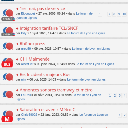
pl
g
s
n
e
u
e
ult
1er mai, pas de service
lu
s
s
n
er
le
s
ré
o
par
Bibouquet
» 27 avr. 2006, 06:24 » dans
Le forum de
1
…
7
8
9
10
o
le
pl
a
c
n
Lyon en Lignes
n
m
u
g
e
s
lu
e
s
e
nt
ult
Intégration tarifaire TCL/SNCF
le
s
ré
n
er
pl
s
c
o
par
Billy
» 16 juil. 2023, 14:47 » dans
Le forum de Lyon en Lignes
o
le
u
a
e
n
n
m
s
g
nt
s
Rhônexpress
lu
e
ré
e
ult
le
s
c
o
par
greg59
» 09 avr. 2026, 10:57 » dans
Le forum de Lyon en Lignes
n
er
pl
s
e
n
o
le
u
a
nt
s
C11 Malmenée
n
m
s
g
ult
lu
e
ré
o
par
albert liet
» 09 janv. 2024, 16:48 » dans
Le forum de Lyon en Lignes
e
er
le
s
c
n
n
le
pl
s
e
s
Re: Incidents majeurs Bus
o
m
u
a
nt
ult
n
e
s
o
par
nim
» 06 oct. 2025, 14:03 » dans
Le forum de Lyon en Lignes
g
er
lu
s
ré
n
e
le
le
s
c
s
Annonces sonores tramway et métro
n
m
pl
a
e
ult
o
e
u
o
par
Le Rail
» 01 févr. 2014, 01:39 » dans
Le forum de Lyon en
1
2
3
4
g
nt
er
n
s
s
n
Lignes
e
le
lu
s
ré
s
n
m
le
a
c
ult
Saturation et avenir Métro C
o
e
pl
g
e
er
n
s
u
o
par
Chris69002
» 22 janv. 2023, 09:52 » dans
Le forum de Lyon en
1
2
e
nt
le
lu
s
s
n
Lignes
n
m
le
a
ré
s
o
e
pl
g
c
ult