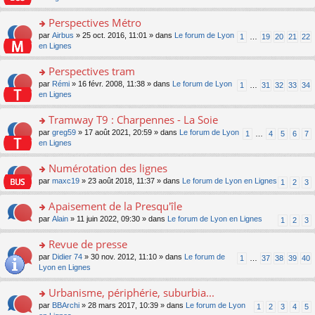
m
u
g
nt
s
lu
e
s
e
ult
Perspectives Métro
le
s
ré
n
er
pl
s
c
o
par
Airbus
» 25 oct. 2016, 11:01 » dans
Le forum de Lyon
1
…
19
20
21
22
o
le
u
a
e
n
en Lignes
n
m
s
g
nt
s
lu
e
ré
e
ult
Perspectives tram
le
s
c
n
er
pl
s
e
o
par
Rémi
» 16 févr. 2008, 11:38 » dans
Le forum de Lyon
1
…
31
32
33
34
o
le
u
a
nt
n
en Lignes
n
m
s
g
s
lu
e
ré
e
ult
Tramway T9 : Charpennes - La Soie
le
s
c
n
er
pl
s
e
o
par
greg59
» 17 août 2021, 20:59 » dans
Le forum de Lyon
1
…
4
5
6
7
o
le
u
a
nt
n
en Lignes
n
m
s
g
s
lu
e
ré
e
ult
Numérotation des lignes
le
s
c
n
er
pl
s
e
o
par
maxc19
» 23 août 2018, 11:37 » dans
Le forum de Lyon en Lignes
1
2
3
o
le
u
a
nt
n
n
m
s
g
s
Apaisement de la Presqu'île
lu
e
ré
e
ult
le
s
c
o
par
Alain
» 11 juin 2022, 09:30 » dans
Le forum de Lyon en Lignes
1
2
3
n
er
pl
s
e
n
o
le
u
a
nt
s
Revue de presse
n
m
s
g
ult
lu
e
ré
o
par
Didier 74
» 30 nov. 2012, 11:10 » dans
Le forum de
1
…
37
38
39
40
e
er
le
s
c
n
Lyon en Lignes
n
le
pl
s
e
s
o
m
u
a
nt
ult
Urbanisme, périphérie, suburbia...
n
e
s
g
er
lu
s
ré
o
par
BBArchi
» 28 mars 2017, 10:39 » dans
Le forum de Lyon
1
2
3
4
5
e
le
le
s