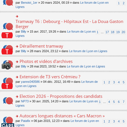
ult
e
s
o
par
Benoist_1er
» 20 mars 2024, 00:19 » dans
Le forum de Lyon en
u
1
2
n
er
nt
s
n
Lignes
s
o
le
a
s
ré
n
m
g
ult
c
lu
e
e
er
e
Tramway T6 : Debourg - Hôpitaux Est - La Doua Gaston
le
o
s
n
le
nt
pl
n
Berger
s
o
m
u
s
a
n
par
Billy
» 15 avr. 2017, 19:26 » dans
Le forum de Lyon en
1
…
17
18
19
20
e
s
ult
g
lu
Lignes
s
ré
er
e
le
s
c
le
n
pl
Déraillement tramway
a
e
m
o
u
g
nt
e
n
o
par
Billy
» 28 mars 2024, 23:12 » dans
Le forum de Lyon en Lignes
s
e
s
lu
n
ré
n
s
le
s
Photos et vidéos d'archives
c
o
a
pl
ult
e
n
o
par
Billy
» 28 mai 2023, 19:52 » dans
Le forum de Lyon en Lignes
g
u
er
nt
lu
n
e
s
le
le
s
Extension de T3 vers Crémieu ?
n
ré
m
pl
ult
o
c
e
o
par
yanns040586
» 04 déc. 2012, 16:49 » dans
Le forum de
1
2
3
4
5
u
er
n
e
s
n
Lyon en Lignes
s
le
lu
nt
s
s
ré
m
le
a
ult
Election 2026 - Propositions des candidats
c
e
pl
g
er
e
s
o
par
NP73
» 30 avr. 2025, 14:20 » dans
Le forum de Lyon en
u
1
…
4
5
6
7
e
le
nt
s
n
Lignes
s
n
m
a
s
ré
o
e
g
ult
c
Autocars longues distances « Cars Macron »
n
s
e
er
e
lu
s
o
par
Patafix
» 06 juin 2015, 12:23 » dans
Le forum de Lyon en
1
2
3
4
5
n
le
nt
le
a
n
Lignes
o
m