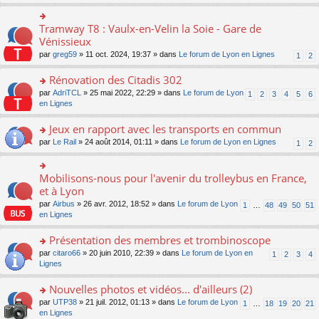
s
ult
er
Tramway T8 : Vaulx-en-Velin la Soie - Gare de
o
le
n
Vénissieux
m
s
par
greg59
» 11 oct. 2024, 19:37 » dans
Le forum de Lyon en Lignes
1
2
e
ult
s
er
Rénovation des Citadis 302
s
le
a
m
o
par
AdriTCL
» 25 mai 2022, 22:29 » dans
Le forum de Lyon
1
2
3
4
5
6
g
e
n
en Lignes
e
s
s
n
s
ult
Jeux en rapport avec les transports en commun
o
a
er
n
o
par
Le Rail
» 24 août 2014, 01:11 » dans
Le forum de Lyon en Lignes
1
2
g
le
lu
n
e
m
le
s
n
e
pl
ult
Mobilisons-nous pour l'avenir du trolleybus en France,
o
o
s
u
er
n
n
et à Lyon
s
s
le
lu
s
a
par
Airbus
» 26 avr. 2012, 18:52 » dans
Le forum de Lyon
1
…
48
49
50
51
ré
m
le
ult
g
en Lignes
c
e
pl
er
e
e
s
u
le
n
Présentation des membres et trombinoscope
nt
s
s
m
o
a
ré
e
n
o
par
citaro66
» 20 juin 2010, 22:39 » dans
Le forum de Lyon en
1
2
3
4
g
c
s
lu
n
Lignes
e
e
s
le
s
n
nt
a
pl
ult
Nouvelles photos et vidéos... d'ailleurs (2)
o
g
u
er
n
o
par
UTP38
» 21 juil. 2012, 01:13 » dans
Le forum de Lyon
1
…
18
19
20
21
e
s
le
lu
n
en Lignes
n
ré
m