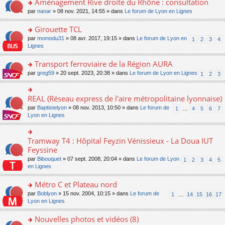
Aménagement Rive droite du Rhône : consultation
n
s
u
e
e
er
lu
s
s
o
par
nanar
» 08 nov. 2021, 14:55 » dans
Le forum de Lyon en Lignes
n
nt
le
le
a
ré
n
o
m
pl
g
c
s
Girouette TCL
n
e
u
e
e
ult
lu
s
s
o
par
momodu31
» 08 avr. 2017, 19:15 » dans
Le forum de Lyon en
1
2
3
4
n
nt
er
le
s
ré
n
Lignes
o
le
pl
a
c
s
n
m
u
g
e
ult
Transport ferroviaire de la Région AURA
lu
e
s
e
nt
er
le
s
ré
o
par
greg59
» 20 sept. 2023, 20:38 » dans
Le forum de Lyon en Lignes
1
2
3
n
le
pl
s
c
n
o
m
u
a
e
s
n
e
s
g
nt
ult
REAL (Réseau express de l'aire métropolitaine lyonnaise)
lu
o
s
ré
e
er
le
n
s
c
par
Baptistelyon
» 08 nov. 2013, 10:50 » dans
Le forum de
1
…
4
5
6
7
n
le
pl
s
a
e
Lyon en Lignes
o
m
u
ult
g
nt
n
e
s
er
e
lu
s
ré
le
n
Tramway T4 : Hôpital Feyzin Vénissieux - La Doua IUT
le
o
s
c
m
o
pl
n
Feyssine
a
e
e
n
u
s
g
nt
s
lu
par
Bibouquet
» 07 sept. 2008, 20:04 » dans
Le forum de Lyon
1
2
3
4
5
s
ult
e
s
le
en Lignes
ré
er
n
a
pl
c
le
o
g
u
Métro C et Plateau nord
e
m
n
e
s
nt
e
lu
o
par
Boblyon
» 15 nov. 2004, 10:15 » dans
Le forum de
1
…
14
15
16
17
n
ré
s
le
n
Lyon en Lignes
o
c
s
pl
s
n
e
a
u
ult
Nouvelles photos et vidéos (8)
lu
nt
g
s
er