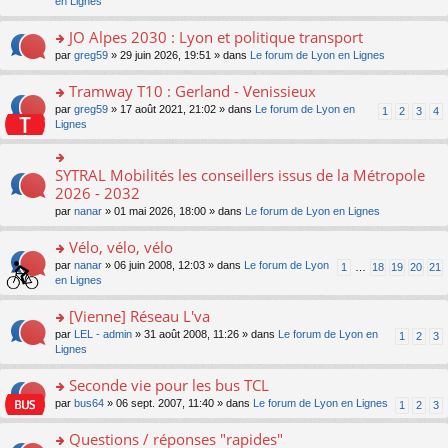
c
n
en Lignes
n
m
pl
a
e
s
o
e
u
g
nt
ult
JO Alpes 2030 : Lyon et politique transport
n
s
s
e
er
lu
s
ré
o
par
greg59
» 29 juin 2026, 19:51 » dans
Le forum de Lyon en Lignes
n
le
le
a
c
n
o
m
pl
g
e
s
Tramway T10 : Gerland - Venissieux
n
e
u
e
nt
ult
lu
s
s
o
par
greg59
» 17 août 2021, 21:02 » dans
Le forum de Lyon en
1
2
3
4
n
er
le
s
ré
n
Lignes
o
le
pl
a
c
s
n
m
u
g
e
ult
lu
e
s
e
nt
er
SYTRAL Mobilités les conseillers issus de la Métropole
le
o
s
ré
n
le
pl
n
2026 - 2032
s
c
o
m
u
s
a
e
n
par
nanar
» 01 mai 2026, 18:00 » dans
Le forum de Lyon en Lignes
e
s
ult
g
nt
lu
s
ré
er
e
le
Vélo, vélo, vélo
s
c
le
n
pl
a
e
m
o
o
par
nanar
» 06 juin 2008, 12:03 » dans
Le forum de Lyon
1
…
18
19
20
21
u
g
nt
e
n
n
en Lignes
s
e
s
lu
s
ré
n
s
le
ult
[Vienne] Réseau L'va
c
o
a
pl
er
e
n
o
par
LEL - admin
» 31 août 2008, 11:26 » dans
Le forum de Lyon en
1
2
3
g
u
le
nt
lu
n
Lignes
e
s
m
le
s
n
ré
e
pl
ult
Seconde vie pour les bus TCL
o
c
s
u
er
n
e
s
o
par
bus64
» 06 sept. 2007, 11:40 » dans
Le forum de Lyon en Lignes
1
2
3
s
le
lu
nt
a
n
ré
m
le
g
s
Questions / réponses "rapides"
c
e
pl
e