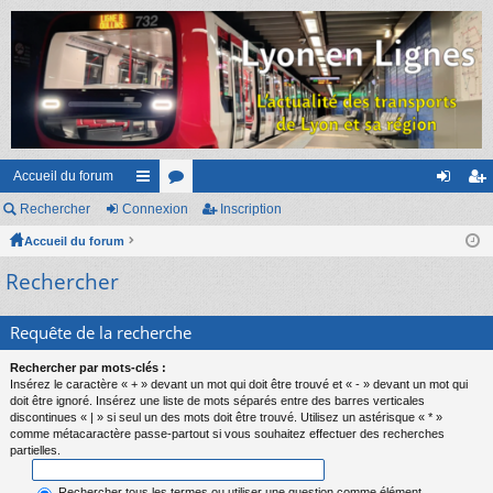
Accueil du forum
Rechercher
Connexion
ac
or
Inscription
on
ns
Accueil du forum
co
u
ne
cri
Rechercher
ur
m
xi
pti
ci
s
on
on
Requête de la recherche
s
Rechercher par mots-clés :
Insérez le caractère « + » devant un mot qui doit être trouvé et « - » devant un mot qui
doit être ignoré. Insérez une liste de mots séparés entre des barres verticales
discontinues « | » si seul un des mots doit être trouvé. Utilisez un astérisque « * »
comme métacaractère passe-partout si vous souhaitez effectuer des recherches
partielles.
Rechercher tous les termes ou utiliser une question comme élément