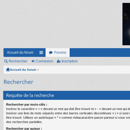
Accueil du forum
Forums
Rechercher
Connexion
ac
Inscription
Accueil du forum
co
ur
Rechercher
ci
Requête de la recherche
s
Rechercher par mots-clés :
Insérez le caractère « + » devant un mot qui doit être trouvé et « - » devant un mot qui do
Insérez une liste de mots séparés entre des barres verticales discontinues « | » si seul
être trouvé. Utilisez un astérisque « * » comme métacaractère passe-partout si vous so
des recherches partielles.
Rechercher par auteur :