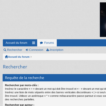
Accueil du forum
Forums
Rechercher
Connexion
ac
Inscription
Accueil du forum
co
ur
Rechercher
ci
Requête de la recherche
s
Rechercher par mots-clés :
Insérez le caractère « + » devant un mot qui doit être trouvé et « - » devant un mot qui do
Insérez une liste de mots séparés entre des barres verticales discontinues « | » si seul
être trouvé. Utilisez un astérisque « * » comme métacaractère passe-partout si vous so
des recherches partielles.
Rechercher par auteur :