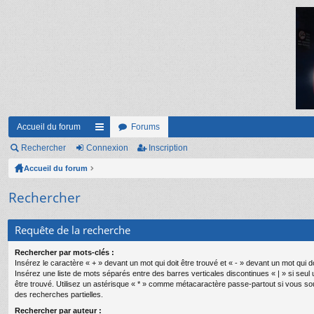
Accueil du forum
Forums
Rechercher
Connexion
ac
Inscription
Accueil du forum
co
ur
Rechercher
ci
Requête de la recherche
s
Rechercher par mots-clés :
Insérez le caractère « + » devant un mot qui doit être trouvé et « - » devant un mot qui do
Insérez une liste de mots séparés entre des barres verticales discontinues « | » si seul
être trouvé. Utilisez un astérisque « * » comme métacaractère passe-partout si vous so
des recherches partielles.
Rechercher par auteur :