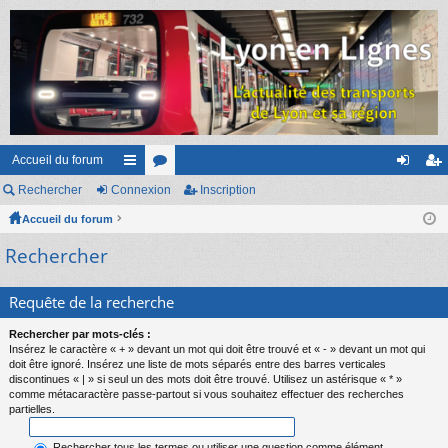
Accueil du forum
Rechercher
Connexion
ac
or
Inscription
on
ns
Accueil du forum
co
u
ne
cri
Rechercher
ur
m
xi
pti
ci
s
on
on
Requête de la recherche
s
Rechercher par mots-clés :
Insérez le caractère « + » devant un mot qui doit être trouvé et « - » devant un mot qui
doit être ignoré. Insérez une liste de mots séparés entre des barres verticales
discontinues « | » si seul un des mots doit être trouvé. Utilisez un astérisque « * »
comme métacaractère passe-partout si vous souhaitez effectuer des recherches
partielles.
Rechercher tous les termes ou utiliser une question comme élément