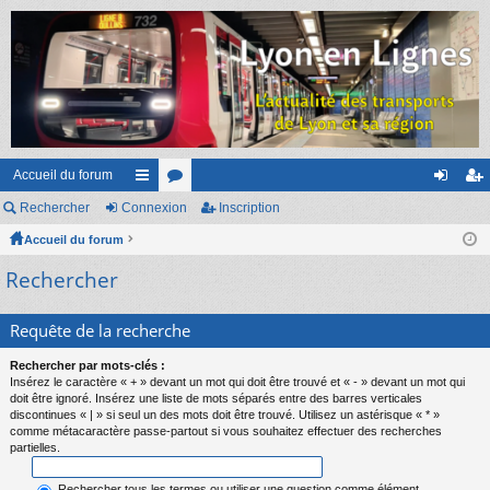
Accueil du forum
Rechercher
Connexion
ac
or
Inscription
on
ns
Accueil du forum
co
u
ne
cri
Rechercher
ur
m
xi
pti
ci
s
on
on
Requête de la recherche
s
Rechercher par mots-clés :
Insérez le caractère « + » devant un mot qui doit être trouvé et « - » devant un mot qui
doit être ignoré. Insérez une liste de mots séparés entre des barres verticales
discontinues « | » si seul un des mots doit être trouvé. Utilisez un astérisque « * »
comme métacaractère passe-partout si vous souhaitez effectuer des recherches
partielles.
Rechercher tous les termes ou utiliser une question comme élément