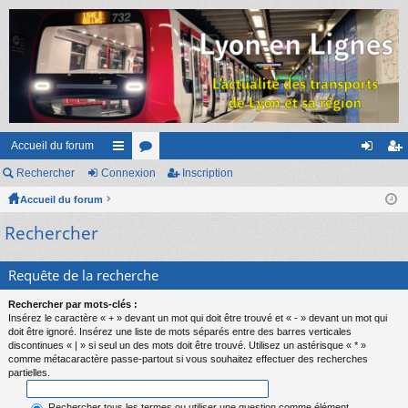
Accueil du forum
Rechercher
Connexion
ac
or
Inscription
on
ns
Accueil du forum
co
u
ne
cri
Rechercher
ur
m
xi
pti
ci
s
on
on
Requête de la recherche
s
Rechercher par mots-clés :
Insérez le caractère « + » devant un mot qui doit être trouvé et « - » devant un mot qui
doit être ignoré. Insérez une liste de mots séparés entre des barres verticales
discontinues « | » si seul un des mots doit être trouvé. Utilisez un astérisque « * »
comme métacaractère passe-partout si vous souhaitez effectuer des recherches
partielles.
Rechercher tous les termes ou utiliser une question comme élément