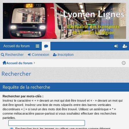
Accueil du forum
Rechercher
Connexion
ac
or
Inscription
on
ns
Accueil du forum
co
u
ne
cri
Rechercher
ur
m
xi
pti
ci
s
on
on
Requête de la recherche
s
Rechercher par mots-clés :
Insérez le caractère « + » devant un mot qui doit être trouvé et « - » devant un mot qui
doit être ignoré. Insérez une liste de mots séparés entre des barres verticales
discontinues « | » si seul un des mots doit être trouvé. Utilisez un astérisque « * »
comme métacaractère passe-partout si vous souhaitez effectuer des recherches
partielles.
Rechercher tous les termes ou utiliser une question comme élément