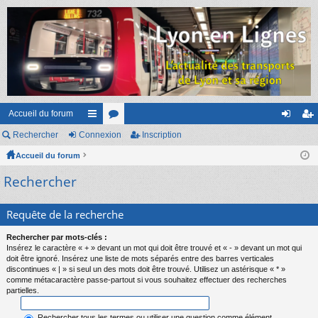
Accueil du forum
Rechercher
Connexion
ac
or
Inscription
on
ns
Accueil du forum
co
u
ne
cri
Rechercher
ur
m
xi
pti
ci
s
on
on
Requête de la recherche
s
Rechercher par mots-clés :
Insérez le caractère « + » devant un mot qui doit être trouvé et « - » devant un mot qui
doit être ignoré. Insérez une liste de mots séparés entre des barres verticales
discontinues « | » si seul un des mots doit être trouvé. Utilisez un astérisque « * »
comme métacaractère passe-partout si vous souhaitez effectuer des recherches
partielles.
Rechercher tous les termes ou utiliser une question comme élément