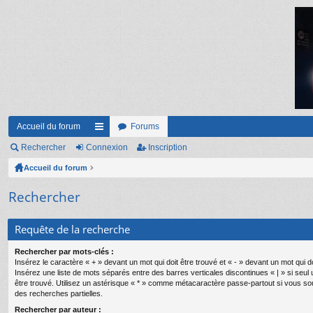
Accueil du forum
Forums
Rechercher
Connexion
ac
Inscription
Accueil du forum
co
ur
Rechercher
ci
Requête de la recherche
s
Rechercher par mots-clés :
Insérez le caractère « + » devant un mot qui doit être trouvé et « - » devant un mot qui do
Insérez une liste de mots séparés entre des barres verticales discontinues « | » si seul
être trouvé. Utilisez un astérisque « * » comme métacaractère passe-partout si vous so
des recherches partielles.
Rechercher par auteur :