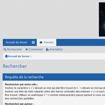
Accueil du forum
Forums
Rechercher
Connexion
ac
Inscription
Accueil du forum
co
ur
Rechercher
ci
Requête de la recherche
s
Rechercher par mots-clés :
Insérez le caractère « + » devant un mot qui doit être trouvé et « - » devant un mot qui do
Insérez une liste de mots séparés entre des barres verticales discontinues « | » si seul
être trouvé. Utilisez un astérisque « * » comme métacaractère passe-partout si vous so
des recherches partielles.
Rechercher par auteur :