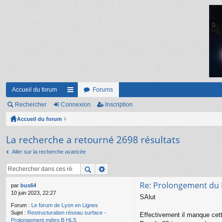
Accueil du forum
Forums
Rechercher
Connexion
ac
Inscription
Accueil du forum
co
ur
La recherche a retourné 2698 résultats
ci
Aller sur la recherche avancée
s
Re: Prolongement du M
par
bus64
10 juin 2023, 22:27
SAlut
Forum :
Le forum de Lyon en Lignes
Sujet :
Restructuration réseau surface -
Effectivement il manque cette
Prolongement métro B HLS