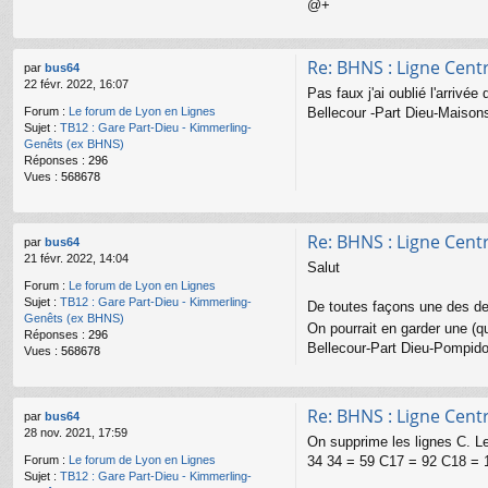
@+
Re: BHNS : Ligne Cent
par
bus64
22 févr. 2022, 16:07
Pas faux j'ai oublié l'arri
Bellecour -Part Dieu-Maisons
Forum :
Le forum de Lyon en Lignes
Sujet :
TB12 : Gare Part-Dieu - Kimmerling-
Genêts (ex BHNS)
Réponses :
296
Vues :
568678
Re: BHNS : Ligne Cent
par
bus64
21 févr. 2022, 14:04
Salut
Forum :
Le forum de Lyon en Lignes
Sujet :
TB12 : Gare Part-Dieu - Kimmerling-
De toutes façons une des de
Genêts (ex BHNS)
On pourrait en garder une (
Réponses :
296
Bellecour-Part Dieu-Pompid
Vues :
568678
Re: BHNS : Ligne Cent
par
bus64
28 nov. 2021, 17:59
On supprime les lignes C. L
34 34 = 59 C17 = 92 C18 = 1
Forum :
Le forum de Lyon en Lignes
Sujet :
TB12 : Gare Part-Dieu - Kimmerling-