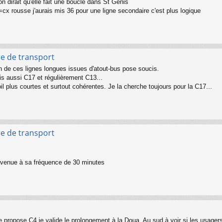
n dirait qu'elle fait une boucle dans St Genis
..6=cx rousse j'aurais mis 36 pour une ligne secondaire c'est plus logique
re de transport
ion de ces lignes longues issues d'atout-bus pose soucis.
 aussi C17 et régulièrement C13...
l plus courtes et surtout cohérentes. Je la cherche toujours pour la C17...
re de transport
revenue à sa fréquence de 30 minutes
je propose C4 je valide le prolongement à la Doua. Au sud à voir si les usager