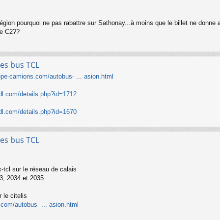
gion pourquoi ne pas rabattre sur Sathonay...à moins que le billet ne donne acc
le C2??
les bus TCL
ope-camions.com/autobus- ... asion.html
adl.com/details.php?id=1712
adl.com/details.php?id=1670
les bus TCL
ex-tcl sur le réseau de calais
3, 2034 et 2035
le citelis
com/autobus- ... asion.html