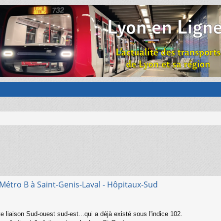
étro B à Saint-Genis-Laval - Hôpitaux-Sud
 liaison Sud-ouest sud-est...qui a déjà existé sous l'indice 102.