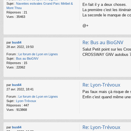
Sujet :
Navettes estivales Grand Parc Miribel &
En fait il y a deux choses.
Mont Thou
La première c'est les itinérai
Réponses :
21
La seconde le manque de co
Vues :
35463
@+
Re: Bus au BioGNV
par
bus64
28 avr. 2022, 19:50
Salut Petit point sur les Cr
CROSSWAY GNV autobus 7014 
Forum :
Le forum de Lyon en Lignes
Sujet :
Bus au BioGNV
Réponses :
15
Vues :
22062
Re: Lyon-Trévoux
par
bus64
27 avr. 2022, 18:41
Pas faux mais çà risque de sa
Enfin c'est quand même une
Forum :
Le forum de Lyon en Lignes
Sujet :
Lyon-Trévoux
Réponses :
447
Vues :
913868
Re: Lyon-Trévoux
par
bus64