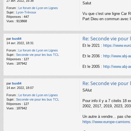
27 avr. 2022, 16:38
Salut
Forum :
Le forum de Lyon en Lignes
Sujet :
Lyon-Trévoux
Vu que c'est une ligne Car Ré
Réponses :
447
Part Dieu en commun avec 
Vues :
913868
Re: Seconde vie pour 
par
bus64
14 avr. 2022, 18:31
Et le 2021 :
https://www.eur
Forum :
Le forum de Lyon en Lignes
Sujet :
Seconde vie pour les bus TCL
Et le 2036 :
http://www.abj-
Réponses :
127
Vues :
187942
Et le 2005 :
http://www.abj-
Re: Seconde vie pour 
par
bus64
14 avr. 2022, 18:07
SAlut
Forum :
Le forum de Lyon en Lignes
Sujet :
Seconde vie pour les bus TCL
Pour info il y a 7 citelis 18 
Réponses :
127
2002, 2017, 2019, 2023, 203
Vues :
187942
Un autre à vendre... pas cher 
https://www.europe-camions.