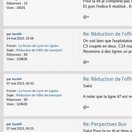
Pour la 88 je comprend pas o
Réponses :
13
Et puis l'indice 6 réutilisé.
Vues :
16531
@+
Re: Réduction de l'off
par
bus64
14 mai 2023, 15:58
On voit bien que l'exploitat
C3 coupée en deux, C14 mais
Forum :
Le forum de Lyon en Lignes
Sujet :
Réduction de l'offre de transport
Revenons à des lignes un poi
Réponses :
93
Vues :
124626
@+
Re: Réduction de l'off
par
bus64
07 mai 2023, 09:33
Salut
Forum :
Le forum de Lyon en Lignes
Sujet :
Réduction de l'offre de transport
A noter que la ligne 47 est 
Réponses :
93
Vues :
124626
@+
Re: Perpectives Bus
par
bus64
07 mai 2023, 09:25
Salut Pour la rrs t6 et bhns 