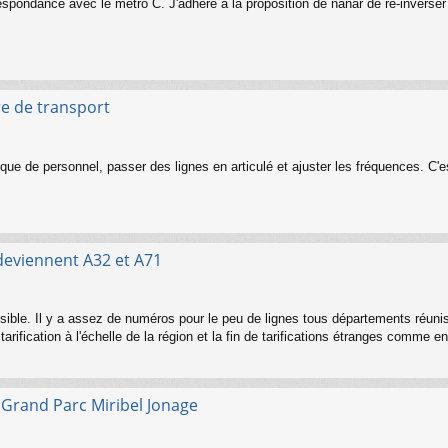
espondance avec le métro C. J'adhère à la proposition de nanar de ré-inverser 
re de transport
nque de personnel, passer des lignes en articulé et ajuster les fréquences. C'
 deviennent A32 et A71
isible. Il y a assez de numéros pour le peu de lignes tous départements réuni
arification à l'échelle de la région et la fin de tarifications étranges comme en 
s Grand Parc Miribel Jonage