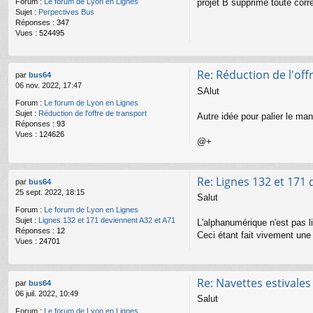
projet B supprime toute corr
Forum :
Le forum de Lyon en Lignes
Sujet :
Perpectives Bus
Réponses :
347
Vues :
524495
Re: Réduction de l'off
par
bus64
06 nov. 2022, 17:47
SAlut
Forum :
Le forum de Lyon en Lignes
Sujet :
Réduction de l'offre de transport
Autre idée pour palier le ma
Réponses :
93
Vues :
124626
@+
Re: Lignes 132 et 171
par
bus64
25 sept. 2022, 18:15
Salut
Forum :
Le forum de Lyon en Lignes
Sujet :
Lignes 132 et 171 deviennent A32 et A71
L'alphanumérique n'est pas l
Réponses :
12
Ceci étant fait vivement une t
Vues :
24701
Re: Navettes estivale
par
bus64
06 juil. 2022, 10:49
Salut
Forum :
Le forum de Lyon en Lignes