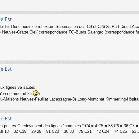
re Est
vée du T6. Donc nouvelle réflexion: Suppression des C9 et C26 25 Part Dieu-
 Neuves-Gratte Ciel( correspondance T6)-Buers Salengro (correspondance futur
re Est
ux lignes va sauter.
qu'on nommerait 25
)
ou-Maisons Neuves-Feuillat Lacassagne-Dr Long-Montchat Kimmerling-Hôpita
re Est
es petites C redevienent des lignes "normales " C4 = 4 C5 = 58 C6 = 36 C7
8 18 = 82 C19 = 29 29 = 91 C20 = 30 30 = 75 C21 = 42 C24 = 74 C25 = 53 C2