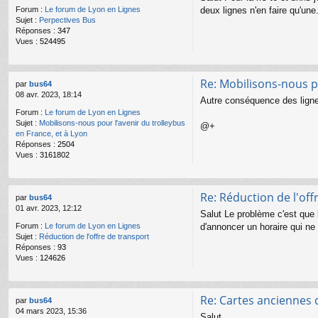
deux lignes n'en faire qu'un
Forum :
Le forum de Lyon en Lignes
Sujet :
Perpectives Bus
Réponses :
347
Vues :
524495
Re: Mobilisons-nous po
par
bus64
08 avr. 2023, 18:14
Autre conséquence des lignes 
Forum :
Le forum de Lyon en Lignes
Sujet :
Mobilisons-nous pour l'avenir du trolleybus
@+
en France, et à Lyon
Réponses :
2504
Vues :
3161802
Re: Réduction de l'off
par
bus64
01 avr. 2023, 12:12
Salut Le problème c'est que 
d'annoncer un horaire qui ne
Forum :
Le forum de Lyon en Lignes
Sujet :
Réduction de l'offre de transport
Réponses :
93
Vues :
124626
Re: Cartes anciennes 
par
bus64
04 mars 2023, 15:36
Salut