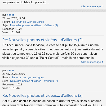
suppression du RhônExpress&q...
Aller au message
par
nanar
29 nov. 2025, 12:54
Forum :
Le forum de Lyon en Lignes
Sujet :
Nouvelles photos et vidéos... d'ailleurs (2)
Réponses :
1022
Vues :
1611267
Re: Nouvelles photos et vidéos... d'ailleurs (2)
En l’occurrence, dans la vidéo, la vitesse est plutôt 15,4 km/h ( normal,
vu le temps, il y a peu de vélos ... et peu de piétons ) Les arrêts durent la
plupart du temps entre 15 et 25 sec, mais parfois 30 sec sans raison
visible et jusqu'à 39 sec à "Point Central" - mais là on comprend la ...
Aller au message
par
nanar
28 nov. 2025, 23:06
Forum :
Le forum de Lyon en Lignes
Sujet :
Nouvelles photos et vidéos... d'ailleurs (2)
Réponses :
1022
Vues :
1611267
Re: Nouvelles photos et vidéos... d'ailleurs (2)
Salut Vidéo depuis la cabine de conduite d'un trolleybus Hess bi articulé
de la ligne 1 de Nancy : https://www.youtube.com/watch?v=eUo-lDvDSIs