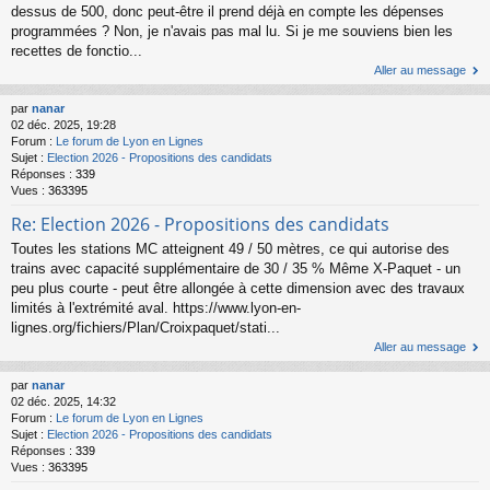
dessus de 500, donc peut-être il prend déjà en compte les dépenses
programmées ? Non, je n'avais pas mal lu. Si je me souviens bien les
recettes de fonctio...
Aller au message
par
nanar
02 déc. 2025, 19:28
Forum :
Le forum de Lyon en Lignes
Sujet :
Election 2026 - Propositions des candidats
Réponses :
339
Vues :
363395
Re: Election 2026 - Propositions des candidats
Toutes les stations MC atteignent 49 / 50 mètres, ce qui autorise des
trains avec capacité supplémentaire de 30 / 35 % Même X-Paquet - un
peu plus courte - peut être allongée à cette dimension avec des travaux
limités à l'extrémité aval. https://www.lyon-en-
lignes.org/fichiers/Plan/Croixpaquet/stati...
Aller au message
par
nanar
02 déc. 2025, 14:32
Forum :
Le forum de Lyon en Lignes
Sujet :
Election 2026 - Propositions des candidats
Réponses :
339
Vues :
363395