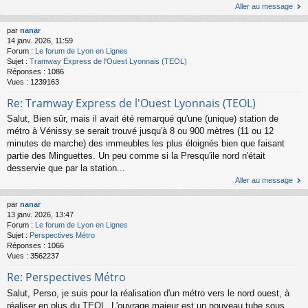
Aller au message
par
nanar
14 janv. 2026, 11:59
Forum :
Le forum de Lyon en Lignes
Sujet :
Tramway Express de l'Ouest Lyonnais (TEOL)
Réponses :
1086
Vues :
1239163
Re: Tramway Express de l'Ouest Lyonnais (TEOL)
Salut, Bien sûr, mais il avait été remarqué qu'une (unique) station de
métro à Vénissy se serait trouvé jusqu'à 8 ou 900 mètres (11 ou 12
minutes de marche) des immeubles les plus éloignés bien que faisant
partie des Minguettes. Un peu comme si la Presqu'ile nord n'était
desservie que par la station...
Aller au message
par
nanar
13 janv. 2026, 13:47
Forum :
Le forum de Lyon en Lignes
Sujet :
Perspectives Métro
Réponses :
1066
Vues :
3562237
Re: Perspectives Métro
Salut, Perso, je suis pour la réalisation d'un métro vers le nord ouest, à
réaliser en plus du TEOL. L'ouvrage majeur est un nouveau tube sous