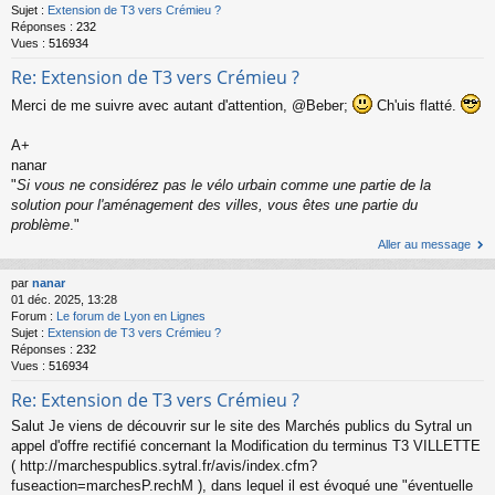
Sujet :
Extension de T3 vers Crémieu ?
Réponses :
232
Vues :
516934
Re: Extension de T3 vers Crémieu ?
Merci de me suivre avec autant d'attention, @Beber;
Ch'uis flatté.
A+
nanar
"
Si vous ne considérez pas le vélo urbain comme une partie de la
solution pour l'aménagement des villes, vous êtes une partie du
problème
."
Aller au message
par
nanar
01 déc. 2025, 13:28
Forum :
Le forum de Lyon en Lignes
Sujet :
Extension de T3 vers Crémieu ?
Réponses :
232
Vues :
516934
Re: Extension de T3 vers Crémieu ?
Salut Je viens de découvrir sur le site des Marchés publics du Sytral un
appel d'offre rectifié concernant la Modification du terminus T3 VILLETTE
( http://marchespublics.sytral.fr/avis/index.cfm?
fuseaction=marchesP.rechM ), dans lequel il est évoqué une "éventuelle