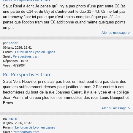
Salut Rémi a écrit Je pense qu'il n'y a pas photo d'une part entre C6 (et
une partie de C14 et du 89) et d'autre part le duo 31 - 43. On ne fait pas
un tramway "par ici parce que c'est moins compliqué que par là". Je
pense que l'option tram sur C6 additionne quand même quelques points
un p...
Aller au message
par
nanar
09 janv. 2026, 19:41
Forum :
Le forum de Lyon en Lignes
Sujet :
Perspectives tram
Réponses :
1670
Vues :
4792004
Re: Perspectives tram
Salut Vers Neuville, je ne sais pas trop, on n'est peut être pas dans des
quartiers suffisamment denses pour justifier le tram ? Par contre à qqs
hectomètres du bout de la rue Joannes Carret, il y a le lycée et le collège
Jean Perrin, et un peu plus loin les immeubles des rues Louis Bouquet et
Ernes...
Aller au message
par
nanar
09 janv. 2026, 15:37
Forum :
Le forum de Lyon en Lignes
Sujet :
Perspectives tram