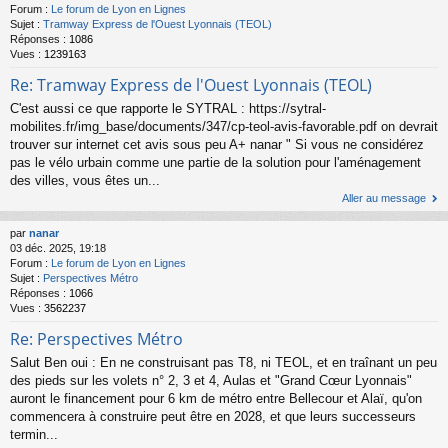
Forum :
Le forum de Lyon en Lignes
Sujet :
Tramway Express de l'Ouest Lyonnais (TEOL)
Réponses :
1086
Vues :
1239163
Re: Tramway Express de l'Ouest Lyonnais (TEOL)
C'est aussi ce que rapporte le SYTRAL : https://sytral-
mobilites.fr/img_base/documents/347/cp-teol-avis-favorable.pdf on devrait
trouver sur internet cet avis sous peu A+ nanar " Si vous ne considérez
pas le vélo urbain comme une partie de la solution pour l'aménagement
des villes, vous êtes un...
Aller au message
par
nanar
03 déc. 2025, 19:18
Forum :
Le forum de Lyon en Lignes
Sujet :
Perspectives Métro
Réponses :
1066
Vues :
3562237
Re: Perspectives Métro
Salut Ben oui : En ne construisant pas T8, ni TEOL, et en traînant un peu
des pieds sur les volets n° 2, 3 et 4, Aulas et "Grand Cœur Lyonnais"
auront le financement pour 6 km de métro entre Bellecour et Alaï, qu'on
commencera à construire peut être en 2028, et que leurs successeurs
termin...