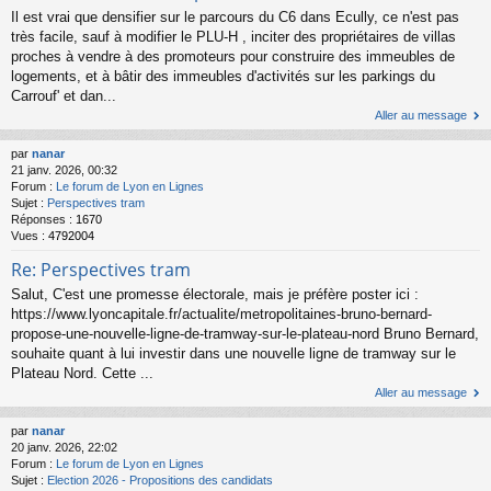
Il est vrai que densifier sur le parcours du C6 dans Ecully, ce n'est pas
très facile, sauf à modifier le PLU-H , inciter des propriétaires de villas
proches à vendre à des promoteurs pour construire des immeubles de
logements, et à bâtir des immeubles d'activités sur les parkings du
Carrouf' et dan...
Aller au message
par
nanar
21 janv. 2026, 00:32
Forum :
Le forum de Lyon en Lignes
Sujet :
Perspectives tram
Réponses :
1670
Vues :
4792004
Re: Perspectives tram
Salut, C'est une promesse électorale, mais je préfère poster ici :
https://www.lyoncapitale.fr/actualite/metropolitaines-bruno-bernard-
propose-une-nouvelle-ligne-de-tramway-sur-le-plateau-nord Bruno Bernard,
souhaite quant à lui investir dans une nouvelle ligne de tramway sur le
Plateau Nord. Cette ...
Aller au message
par
nanar
20 janv. 2026, 22:02
Forum :
Le forum de Lyon en Lignes
Sujet :
Election 2026 - Propositions des candidats