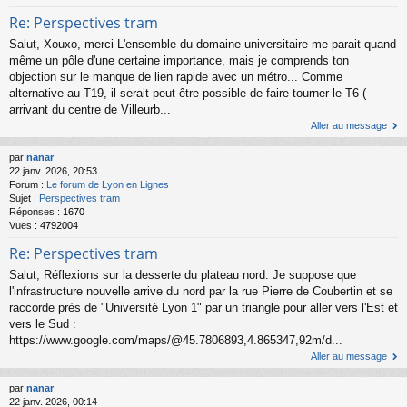
Re: Perspectives tram
Salut, Xouxo, merci L'ensemble du domaine universitaire me parait quand
même un pôle d'une certaine importance, mais je comprends ton
objection sur le manque de lien rapide avec un métro... Comme
alternative au T19, il serait peut être possible de faire tourner le T6 (
arrivant du centre de Villeurb...
Aller au message
par
nanar
22 janv. 2026, 20:53
Forum :
Le forum de Lyon en Lignes
Sujet :
Perspectives tram
Réponses :
1670
Vues :
4792004
Re: Perspectives tram
Salut, Réflexions sur la desserte du plateau nord. Je suppose que
l'infrastructure nouvelle arrive du nord par la rue Pierre de Coubertin et se
raccorde près de "Université Lyon 1" par un triangle pour aller vers l'Est et
vers le Sud :
https://www.google.com/maps/@45.7806893,4.865347,92m/d...
Aller au message
par
nanar
22 janv. 2026, 00:14