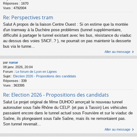
Réponses :
1670
Vues :
4792004
Re: Perspectives tram
Salut A propos de la liaison Centre Ouest : Si on estime que la montée
d'un tramway à la Duchère pose problèmes (tunnel supplémentaire,
difficulté à partager le tunnel existant avec les bus, résistance du viaduc
au dessus des voies SNCF..? ), ne pourrait on pas maintenir la desserte
bus via le tunne...
Aller au message
par
nanar
08 janv. 2026, 20:04
Forum :
Le forum de Lyon en Lignes
Sujet :
Election 2026 - Propositions des candidats
Réponses :
339
Vues :
363395
Re: Election 2026 - Propositions des candidats
Salut Le projet original de Mme DUHOO amorçait le nouveau tunnel
autoroutier sous l'aile Rhône du CELP. (et pas à Tassin) Les véhicules
passaient encore dans le tunnel actuel sous Fourvière et sur le viaduc de
Saône, ils plongeaient sous l'aile Saône, mais ils ne remontaient pas.
Son tunnel revenait...
Aller au message