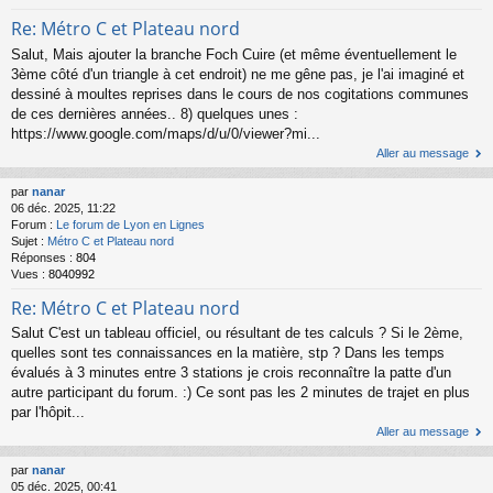
Re: Métro C et Plateau nord
Salut, Mais ajouter la branche Foch Cuire (et même éventuellement le
3ème côté d'un triangle à cet endroit) ne me gêne pas, je l'ai imaginé et
dessiné à moultes reprises dans le cours de nos cogitations communes
de ces dernières années.. 8) quelques unes :
https://www.google.com/maps/d/u/0/viewer?mi...
Aller au message
par
nanar
06 déc. 2025, 11:22
Forum :
Le forum de Lyon en Lignes
Sujet :
Métro C et Plateau nord
Réponses :
804
Vues :
8040992
Re: Métro C et Plateau nord
Salut C'est un tableau officiel, ou résultant de tes calculs ? Si le 2ème,
quelles sont tes connaissances en la matière, stp ? Dans les temps
évalués à 3 minutes entre 3 stations je crois reconnaître la patte d'un
autre participant du forum. :) Ce sont pas les 2 minutes de trajet en plus
par l'hôpit...
Aller au message
par
nanar
05 déc. 2025, 00:41