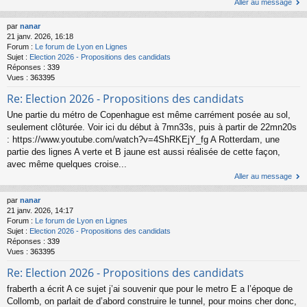
Aller au message
par
nanar
21 janv. 2026, 16:18
Forum :
Le forum de Lyon en Lignes
Sujet :
Election 2026 - Propositions des candidats
Réponses :
339
Vues :
363395
Re: Election 2026 - Propositions des candidats
Une partie du métro de Copenhague est même carrément posée au sol,
seulement clôturée. Voir ici du début à 7mn33s, puis à partir de 22mn20s
: https://www.youtube.com/watch?v=4ShRKEjY_fg A Rotterdam, une
partie des lignes A verte et B jaune est aussi réalisée de cette façon,
avec même quelques croise...
Aller au message
par
nanar
21 janv. 2026, 14:17
Forum :
Le forum de Lyon en Lignes
Sujet :
Election 2026 - Propositions des candidats
Réponses :
339
Vues :
363395
Re: Election 2026 - Propositions des candidats
fraberth a écrit A ce sujet j’ai souvenir que pour le metro E a l’époque de
Collomb, on parlait de d’abord construire le tunnel, pour moins cher donc,