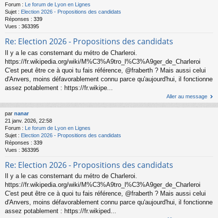
Forum :
Le forum de Lyon en Lignes
Sujet :
Election 2026 - Propositions des candidats
Réponses :
339
Vues :
363395
Re: Election 2026 - Propositions des candidats
Il y a le cas consternant du métro de Charleroi.
https://fr.wikipedia.org/wiki/M%C3%A9tro_l%C3%A9ger_de_Charleroi
C'est peut être ce à quoi tu fais référence, @fraberth ? Mais aussi celui
d'Anvers, moins défavorablement connu parce qu'aujourd'hui, il fonctionne
assez potablement : https://fr.wikipe...
Aller au message
par
nanar
21 janv. 2026, 22:58
Forum :
Le forum de Lyon en Lignes
Sujet :
Election 2026 - Propositions des candidats
Réponses :
339
Vues :
363395
Re: Election 2026 - Propositions des candidats
Il y a le cas consternant du métro de Charleroi.
https://fr.wikipedia.org/wiki/M%C3%A9tro_l%C3%A9ger_de_Charleroi
C'est peut être ce à quoi tu fais référence, @fraberth ? Mais aussi celui
d'Anvers, moins défavorablement connu parce qu'aujourd'hui, il fonctionne
assez potablement : https://fr.wikiped...