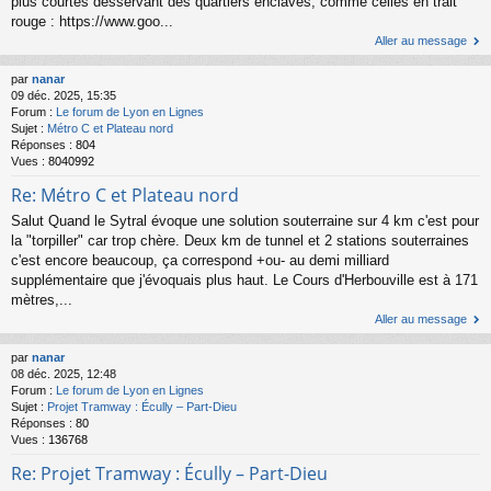
plus courtes desservant des quartiers enclavés, comme celles en trait
rouge : https://www.goo...
Aller au message
par
nanar
09 déc. 2025, 15:35
Forum :
Le forum de Lyon en Lignes
Sujet :
Métro C et Plateau nord
Réponses :
804
Vues :
8040992
Re: Métro C et Plateau nord
Salut Quand le Sytral évoque une solution souterraine sur 4 km c'est pour
la "torpiller" car trop chère. Deux km de tunnel et 2 stations souterraines
c'est encore beaucoup, ça correspond +ou- au demi milliard
supplémentaire que j'évoquais plus haut. Le Cours d'Herbouville est à 171
mètres,...
Aller au message
par
nanar
08 déc. 2025, 12:48
Forum :
Le forum de Lyon en Lignes
Sujet :
Projet Tramway : Écully – Part-Dieu
Réponses :
80
Vues :
136768
Re: Projet Tramway : Écully – Part-Dieu