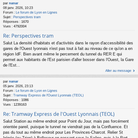
par
nanar
08 janv. 2026, 10:23
Forum :
Le forum de Lyon en Lignes
Sujet :
Perspectives tram
Réponses :
1670
Vues :
4792004
Re: Perspectives tram
Salut La densité d'habitats et d'activités dans le rayon d'accessibilité des
gares de l'Ouest lyonnais n'est pas tout à fait au niveau de ce qu'on a en
région IdF. Bien avant même le percement du tunnel du RER E qui
permet aux habitants de l'Est parisien d'aller bosser dans l'Ouest, la Gare
de l'Est...
Aller au message
par
nanar
05 janv. 2026, 23:13
Forum :
Le forum de Lyon en Lignes
Sujet :
Tramway Express de l'Ouest Lyonnais (TEOL)
Réponses :
1086
Vues :
1239163
Re: Tramway Express de l'Ouest Lyonnais (TEOL)
Salut Station au même endroit pour Point du Jour, mais pas forcément
orientée pareil, puisque le tunnel ne viendrait pas de la Confluence. Et
pas du tout au même endroit pour Les Provinces-Charcot. Relier St
Irénée (ou Trion) à Bellecour en passant sous la Saône, puis à la Part