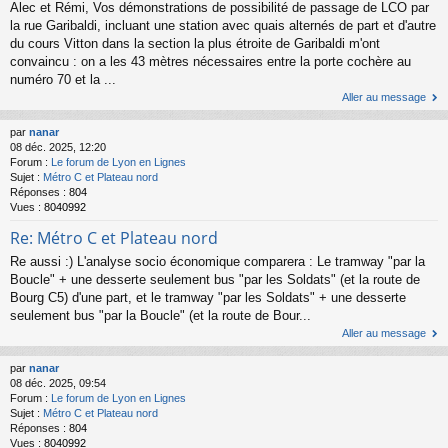
Alec et Rémi, Vos démonstrations de possibilité de passage de LCO par
la rue Garibaldi, incluant une station avec quais alternés de part et d'autre
du cours Vitton dans la section la plus étroite de Garibaldi m'ont
convaincu : on a les 43 mètres nécessaires entre la porte cochère au
numéro 70 et la ...
Aller au message
par
nanar
08 déc. 2025, 12:20
Forum :
Le forum de Lyon en Lignes
Sujet :
Métro C et Plateau nord
Réponses :
804
Vues :
8040992
Re: Métro C et Plateau nord
Re aussi :) L'analyse socio économique comparera : Le tramway "par la
Boucle" + une desserte seulement bus "par les Soldats" (et la route de
Bourg C5) d'une part, et le tramway "par les Soldats" + une desserte
seulement bus "par la Boucle" (et la route de Bour...
Aller au message
par
nanar
08 déc. 2025, 09:54
Forum :
Le forum de Lyon en Lignes
Sujet :
Métro C et Plateau nord
Réponses :
804
Vues :
8040992