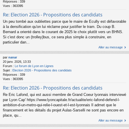
Réponses :
339
Vues :
363395
Re: Election 2026 - Propositions des candidats
Un peu tombé aux oubliettes parce que le maire de Ecully est défavorable
à la densification qu'on lui réclame pour justifier le tram. Du coup B.
Bernard a orienté dans le courant de 2025 le choix plutôt vers un BHNS.
Si c'est donc un (trolley)bus, ce sera plus simple à construire, en
particulier dan...
Aller au message
par
nanar
20 janv. 2026, 13:33
Forum :
Le forum de Lyon en Lignes
Sujet :
Election 2026 - Propositions des candidats
Réponses :
339
Vues :
363395
Re: Election 2026 - Propositions des candidats
Re Eric Lafond, qui est aussi membre de Grand Coeur lyonnais interviewé
par Lyon Cap' https://www.lyoncapitale.fr/actualite/eric-lafond-defend-l-
ambition-d-un-metro-qui-relie-l-ouest-et-l-est-lyonnais Il admet que le
financement et les détails du projet Aulas-Sarselli ne sont pas encore en
place, qu...
Aller au message