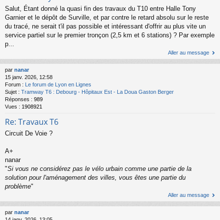
Salut, Étant donné la quasi fin des travaux du T10 entre Halle Tony
Garnier et le dépôt de Surville, et par contre le retard absolu sur le reste
du tracé, ne serait t'il pas possible et intéressant d'offrir au plus vite un
service partiel sur le premier tronçon (2,5 km et 6 stations) ? Par exemple
p...
Aller au message
par
nanar
15 janv. 2026, 12:58
Forum :
Le forum de Lyon en Lignes
Sujet :
Tramway T6 : Debourg - Hôpitaux Est - La Doua Gaston Berger
Réponses :
989
Vues :
1908921
Re: Travaux T6
Circuit De Voie ?
A+
nanar
"
Si vous ne considérez pas le vélo urbain comme une partie de la
solution pour l'aménagement des villes, vous êtes une partie du
problème
"
Aller au message
par
nanar
14 janv. 2026, 13:05