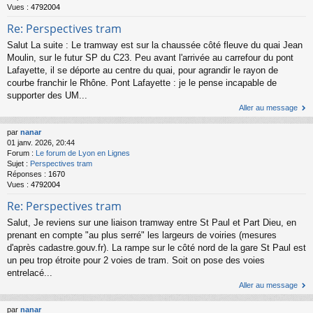
Vues :
4792004
Re: Perspectives tram
Salut La suite : Le tramway est sur la chaussée côté fleuve du quai Jean
Moulin, sur le futur SP du C23. Peu avant l'arrivée au carrefour du pont
Lafayette, il se déporte au centre du quai, pour agrandir le rayon de
courbe franchir le Rhône. Pont Lafayette : je le pense incapable de
supporter des UM...
Aller au message
par
nanar
01 janv. 2026, 20:44
Forum :
Le forum de Lyon en Lignes
Sujet :
Perspectives tram
Réponses :
1670
Vues :
4792004
Re: Perspectives tram
Salut, Je reviens sur une liaison tramway entre St Paul et Part Dieu, en
prenant en compte "au plus serré" les largeurs de voiries (mesures
d'après cadastre.gouv.fr). La rampe sur le côté nord de la gare St Paul est
un peu trop étroite pour 2 voies de tram. Soit on pose des voies
entrelacé...
Aller au message
par
nanar