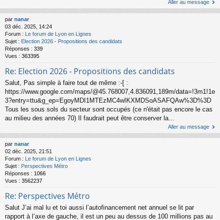
Aller au message
par
nanar
03 déc. 2025, 14:24
Forum :
Le forum de Lyon en Lignes
Sujet :
Election 2026 - Propositions des candidats
Réponses :
339
Vues :
363395
Re: Election 2026 - Propositions des candidats
Salut, Pas simple à faire tout de même :-[ :
https://www.google.com/maps/@45.768007,4.836091,189m/data=!3m1!1e
3?entry=ttu&g_ep=EgoyMDI1MTEzMC4wIKXMDSoASAFQAw%3D%3D
Tous les sous sols du secteur sont occupés (ce n'était pas encore le cas
au milieu des années 70) Il faudrait peut être conserver la...
Aller au message
par
nanar
02 déc. 2025, 21:51
Forum :
Le forum de Lyon en Lignes
Sujet :
Perspectives Métro
Réponses :
1066
Vues :
3562237
Re: Perspectives Métro
Salut J’ai mal lu et toi aussi l’autofinancement net annuel se lit par
rapport à l’axe de gauche, il est un peu au dessus de 100 millions pas au