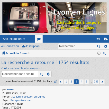
Accueil du forum
Connexion
Inscription
ac
or
on
ns
Accueil du forum
co
u
ne
cri
ec
La recherche a retourné 11754 résultats
ur
m
xi
pti
her
ci
s
on
on
Aller sur la recherche avancée
ch
er
s
La recherche a retourné 11754 résultats
1
2
3
4
5
…
236
par
nanar
23 janv. 2026, 18:32
Forum :
Le forum de Lyon en Lignes
Sujet :
Perspectives tram
Réponses :
1670
Vues :
4792004