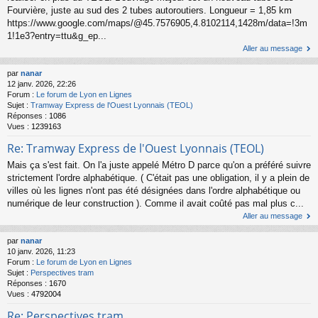
Fourvière, juste au sud des 2 tubes autoroutiers. Longueur = 1,85 km
https://www.google.com/maps/@45.7576905,4.8102114,1428m/data=!3m
1!1e3?entry=ttu&g_ep...
Aller au message
par
nanar
12 janv. 2026, 22:26
Forum :
Le forum de Lyon en Lignes
Sujet :
Tramway Express de l'Ouest Lyonnais (TEOL)
Réponses :
1086
Vues :
1239163
Re: Tramway Express de l'Ouest Lyonnais (TEOL)
Mais ça s'est fait. On l'a juste appelé Métro D parce qu'on a préféré suivre
strictement l'ordre alphabétique. ( C'était pas une obligation, il y a plein de
villes où les lignes n'ont pas été désignées dans l'ordre alphabétique ou
numérique de leur construction ). Comme il avait coûté pas mal plus c...
Aller au message
par
nanar
10 janv. 2026, 11:23
Forum :
Le forum de Lyon en Lignes
Sujet :
Perspectives tram
Réponses :
1670
Vues :
4792004
Re: Perspectives tram