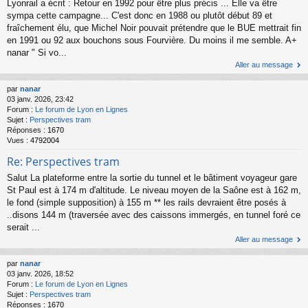
Lyonrail a écrit : Retour en 1992 pour être plus précis ... Elle va être
sympa cette campagne... C'est donc en 1988 ou plutôt début 89 et
fraîchement élu, que Michel Noir pouvait prétendre que le BUE mettrait fin
en 1991 ou 92 aux bouchons sous Fourvière. Du moins il me semble. A+
nanar " Si vo...
Aller au message
par
nanar
03 janv. 2026, 23:42
Forum :
Le forum de Lyon en Lignes
Sujet :
Perspectives tram
Réponses :
1670
Vues :
4792004
Re: Perspectives tram
Salut La plateforme entre la sortie du tunnel et le bâtiment voyageur gare
St Paul est à 174 m d'altitude. Le niveau moyen de la Saône est à 162 m,
le fond (simple supposition) à 155 m ** les rails devraient être posés à
..disons 144 m (traversée avec des caissons immergés, en tunnel foré ce
serait ...
Aller au message
par
nanar
03 janv. 2026, 18:52
Forum :
Le forum de Lyon en Lignes
Sujet :
Perspectives tram
Réponses :
1670