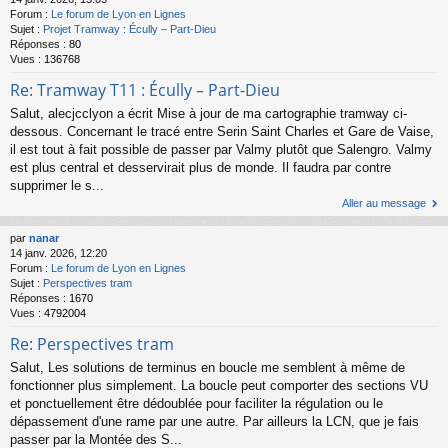
Forum :
Le forum de Lyon en Lignes
Sujet :
Projet Tramway : Écully – Part-Dieu
Réponses :
80
Vues :
136768
Re: Tramway T11 : Écully – Part-Dieu
Salut, alecjcclyon a écrit Mise à jour de ma cartographie tramway ci-
dessous. Concernant le tracé entre Serin Saint Charles et Gare de Vaise,
il est tout à fait possible de passer par Valmy plutôt que Salengro. Valmy
est plus central et desservirait plus de monde. Il faudra par contre
supprimer le s...
Aller au message
par
nanar
14 janv. 2026, 12:20
Forum :
Le forum de Lyon en Lignes
Sujet :
Perspectives tram
Réponses :
1670
Vues :
4792004
Re: Perspectives tram
Salut, Les solutions de terminus en boucle me semblent à même de
fonctionner plus simplement. La boucle peut comporter des sections VU
et ponctuellement être dédoublée pour faciliter la régulation ou le
dépassement d'une rame par une autre. Par ailleurs la LCN, que je fais
passer par la Montée des S...