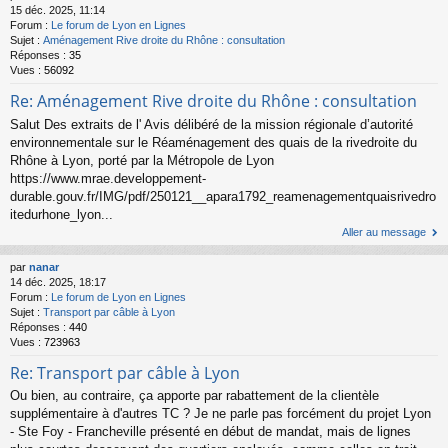
15 déc. 2025, 11:14
Forum :
Le forum de Lyon en Lignes
Sujet :
Aménagement Rive droite du Rhône : consultation
Réponses :
35
Vues :
56092
Re: Aménagement Rive droite du Rhône : consultation
Salut Des extraits de l' Avis délibéré de la mission régionale d’autorité
environnementale sur le Réaménagement des quais de la rivedroite du
Rhône à Lyon, porté par la Métropole de Lyon
https://www.mrae.developpement-
durable.gouv.fr/IMG/pdf/250121__apara1792_reamenagementquaisrivedro
itedurhone_lyon...
Aller au message
par
nanar
14 déc. 2025, 18:17
Forum :
Le forum de Lyon en Lignes
Sujet :
Transport par câble à Lyon
Réponses :
440
Vues :
723963
Re: Transport par câble à Lyon
Ou bien, au contraire, ça apporte par rabattement de la clientèle
supplémentaire à d'autres TC ? Je ne parle pas forcément du projet Lyon
- Ste Foy - Francheville présenté en début de mandat, mais de lignes