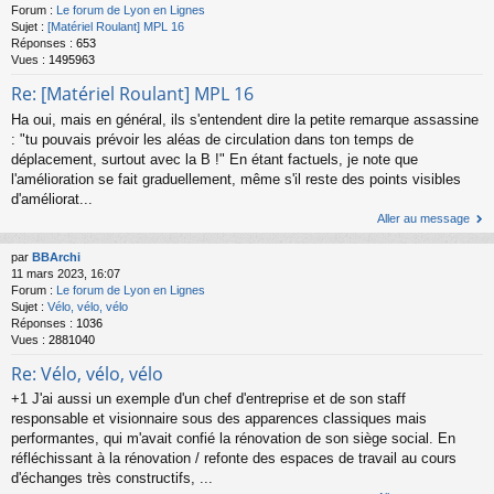
Forum :
Le forum de Lyon en Lignes
Sujet :
[Matériel Roulant] MPL 16
Réponses :
653
Vues :
1495963
Re: [Matériel Roulant] MPL 16
Ha oui, mais en général, ils s'entendent dire la petite remarque assassine
: "tu pouvais prévoir les aléas de circulation dans ton temps de
déplacement, surtout avec la B !" En étant factuels, je note que
l'amélioration se fait graduellement, même s'il reste des points visibles
d'améliorat...
Aller au message
par
BBArchi
11 mars 2023, 16:07
Forum :
Le forum de Lyon en Lignes
Sujet :
Vélo, vélo, vélo
Réponses :
1036
Vues :
2881040
Re: Vélo, vélo, vélo
+1 J'ai aussi un exemple d'un chef d'entreprise et de son staff
responsable et visionnaire sous des apparences classiques mais
performantes, qui m'avait confié la rénovation de son siège social. En
réfléchissant à la rénovation / refonte des espaces de travail au cours
d'échanges très constructifs, ...