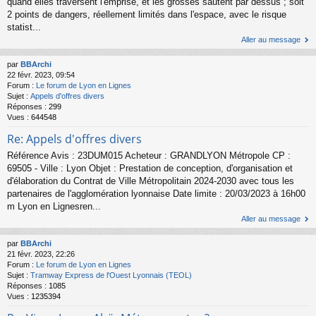
quand elles traversent l'emprise, et les grosses sautent par dessus ; soit
2 points de dangers, réellement limités dans l'espace, avec le risque
statist...
Aller au message
par
BBArchi
22 févr. 2023, 09:54
Forum :
Le forum de Lyon en Lignes
Sujet :
Appels d'offres divers
Réponses :
299
Vues :
644548
Re: Appels d'offres divers
Référence Avis : 23DUM015 Acheteur : GRANDLYON Métropole CP :
69505 - Ville : Lyon Objet : Prestation de conception, d'organisation et
d'élaboration du Contrat de Ville Métropolitain 2024-2030 avec tous les
partenaires de l'agglomération lyonnaise Date limite : 20/03/2023 à 16h00
m Lyon en Lignesren...
Aller au message
par
BBArchi
21 févr. 2023, 22:26
Forum :
Le forum de Lyon en Lignes
Sujet :
Tramway Express de l'Ouest Lyonnais (TEOL)
Réponses :
1085
Vues :
1235394