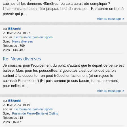
cabines cf les dernières 40mètres, ou cela aurait été compliqué ?
L'harmonisation aurait été jusqu'au bout du principe... Par contre un truc à
prévoir qui p...
Aller au message
par
BBArchi
20 févr. 2023, 19:27
Forum :
Le forum de Lyon en Lignes
Sujet :
News diverses
Réponses :
709
Vues :
1460499
Re: News diverses
Je souscris pour l'équipement du pont, d'autant que le départ de pente est
balèze. Mais pour les poussettes, 2 goulottes c'est compliqué parfois,
surtout à la descente ; on peut trébucher facilement (et on rejoue le
cuirassé Potemkine !) (Et puis comme je suis taquin, tu fais comment,
pour celles ci...
Aller au message
par
BBArchi
20 févr. 2023, 19:19
Forum :
Le forum de Lyon en Lignes
Sujet :
Fusion de Pierre-Bénite et Oullins
Réponses :
18
Vues :
16377