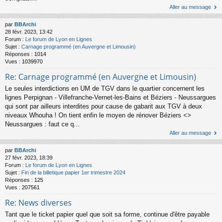
Aller au message
par
BBArchi
28 févr. 2023, 13:42
Forum :
Le forum de Lyon en Lignes
Sujet :
Carnage programmé (en Auvergne et Limousin)
Réponses :
1014
Vues :
1039970
Re: Carnage programmé (en Auvergne et Limousin)
Le seules interdictions en UM de TGV dans le quartier concernent les
lignes Perpignan - Villefranche-Vernet-les-Bains et Béziers - Neussargues
qui sont par ailleurs interdites pour cause de gabarit aux TGV à deux
niveaux Whouha ! On tient enfin le moyen de rénover Béziers <>
Neussargues : faut ce q...
Aller au message
par
BBArchi
27 févr. 2023, 18:39
Forum :
Le forum de Lyon en Lignes
Sujet :
Fin de la billetique papier 1er trimestre 2024
Réponses :
125
Vues :
207561
Re: News diverses
Tant que le ticket papier quel que soit sa forme, continue d'être payable