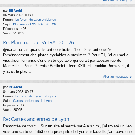
Aller au message
par
BBArchi
04 mars 2023, 09:47
Forum :
Le forum de Lyon en Lignes
Sujet :
Plan mandat SYTRAL 20 - 26
Réponses :
406
Vues :
518192
Re: Plan mandat SYTRAL 20 - 26
@nanar au fait quand ils ont construits T1 et T2 ils ont oubliés
l'aménagement des pistes cyclables a proximité ? Pour T1, j'ai du mal à
visualiser l'emprise d'une piste cyclable qui serait juxtaposée rue de
Marseille... Pour T2, entre Berthelot. Jean XXIII et Franklin Roosevelt, il
y avait la plac...
Aller au message
par
BBArchi
04 mars 2023, 00:47
Forum :
Le forum de Lyon en Lignes
Sujet :
Cartes anciennes de Lyon
Réponses :
14
Vues :
20995
Re: Cartes anciennes de Lyon
Remontée de topic... Sur un site alimenté par Alain : m , j'ai trouvé un lien
vers une carte de 1863 de la presqu'ile de Lyon sur laquelle j'ai trouvé une