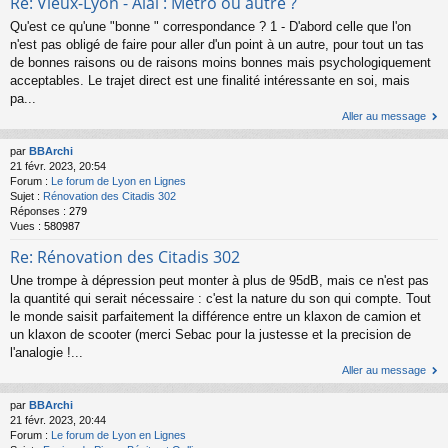
Re: Vieux-Lyon - Alaï : Métro ou autre ?
Qu'est ce qu'une "bonne " correspondance ? 1 - D'abord celle que l'on
n'est pas obligé de faire pour aller d'un point à un autre, pour tout un tas
de bonnes raisons ou de raisons moins bonnes mais psychologiquement
acceptables. Le trajet direct est une finalité intéressante en soi, mais
pa...
Aller au message
par
BBArchi
21 févr. 2023, 20:54
Forum :
Le forum de Lyon en Lignes
Sujet :
Rénovation des Citadis 302
Réponses :
279
Vues :
580987
Re: Rénovation des Citadis 302
Une trompe à dépression peut monter à plus de 95dB, mais ce n'est pas
la quantité qui serait nécessaire : c'est la nature du son qui compte. Tout
le monde saisit parfaitement la différence entre un klaxon de camion et
un klaxon de scooter (merci Sebac pour la justesse et la precision de
l'analogie !...
Aller au message
par
BBArchi
21 févr. 2023, 20:44
Forum :
Le forum de Lyon en Lignes