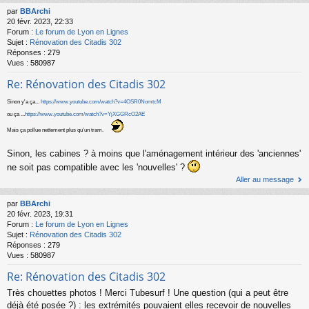
par
BBArchi
20 févr. 2023, 22:33
Forum :
Le forum de Lyon en Lignes
Sujet :
Rénovation des Citadis 302
Réponses :
279
Vues :
580987
Re: Rénovation des Citadis 302
Sinon y'a ça...
https://www.youtube.com/watch?v=4OSR0NomtcM
ou ça ...
https://www.youtube.com/watch?v=YjXGGRcO2AE
Mais ça pollue nettement plus qu'un tram.
Sinon, les cabines ? à moins que l'aménagement intérieur des 'anciennes'
ne soit pas compatible avec les 'nouvelles' ?
Aller au message
par
BBArchi
20 févr. 2023, 19:31
Forum :
Le forum de Lyon en Lignes
Sujet :
Rénovation des Citadis 302
Réponses :
279
Vues :
580987
Re: Rénovation des Citadis 302
Très chouettes photos ! Merci Tubesurf ! Une question (qui a peut être
déjà été posée ?) : les extrémités pouvaient elles recevoir de nouvelles