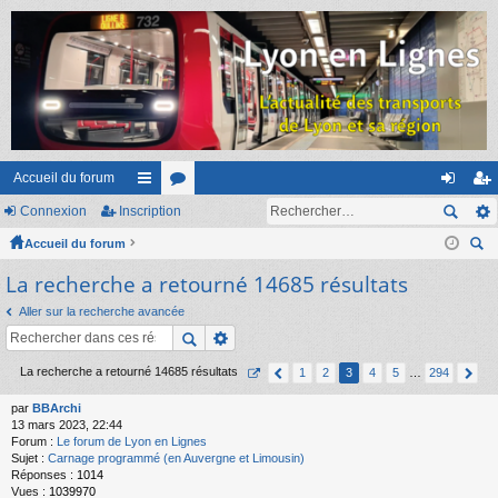
Accueil du forum
Connexion
Inscription
ac
or
on
ns
Accueil du forum
co
u
ne
cri
ec
La recherche a retourné 14685 résultats
ur
m
xi
pti
her
ci
s
on
on
Aller sur la recherche avancée
ch
er
s
La recherche a retourné 14685 résultats
1
2
3
4
5
…
294
par
BBArchi
13 mars 2023, 22:44
Forum :
Le forum de Lyon en Lignes
Sujet :
Carnage programmé (en Auvergne et Limousin)
Réponses :
1014
Vues :
1039970