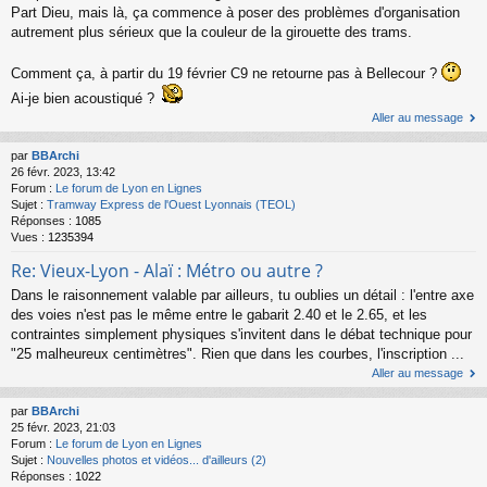
Part Dieu, mais là, ça commence à poser des problèmes d'organisation
autrement plus sérieux que la couleur de la girouette des trams.
Comment ça, à partir du 19 février C9 ne retourne pas à Bellecour ?
Ai-je bien acoustiqué ?
Aller au message
par
BBArchi
26 févr. 2023, 13:42
Forum :
Le forum de Lyon en Lignes
Sujet :
Tramway Express de l'Ouest Lyonnais (TEOL)
Réponses :
1085
Vues :
1235394
Re: Vieux-Lyon - Alaï : Métro ou autre ?
Dans le raisonnement valable par ailleurs, tu oublies un détail : l'entre axe
des voies n'est pas le même entre le gabarit 2.40 et le 2.65, et les
contraintes simplement physiques s'invitent dans le débat technique pour
"25 malheureux centimètres". Rien que dans les courbes, l'inscription ...
Aller au message
par
BBArchi
25 févr. 2023, 21:03
Forum :
Le forum de Lyon en Lignes
Sujet :
Nouvelles photos et vidéos... d'ailleurs (2)
Réponses :
1022