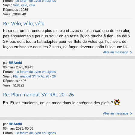
Forum :
Le forum de Lyon en Lignes
Sujet :
Vélo, vélo, vélo
Réponses :
1036
Vues :
2881040
Re: Vélo, vélo, vélo
Et sinon, on fait encore plus simple et avec un bilan carbone de bon aloi,
pas épouvantable pour un sou : on en reste là, on touche à rien, les deux
SP bus sont tout à fait adaptés pour les flots de vélos qui l"utilisent de
façon croissante dans les 2 sens, de façon devenue enfin fluide une foi...
Aller au message
par
BBArchi
06 mars 2023, 00:43
Forum :
Le forum de Lyon en Lignes
Sujet :
Plan mandat SYTRAL 20 - 26
Réponses :
406
Vues :
518192
Re: Plan mandat SYTRAL 20 - 26
Eh. Et les étudiants, on les range dans la catégorie des piafs ?
Aller au message
par
BBArchi
06 mars 2023, 00:38
Forum :
Le forum de Lyon en Lignes