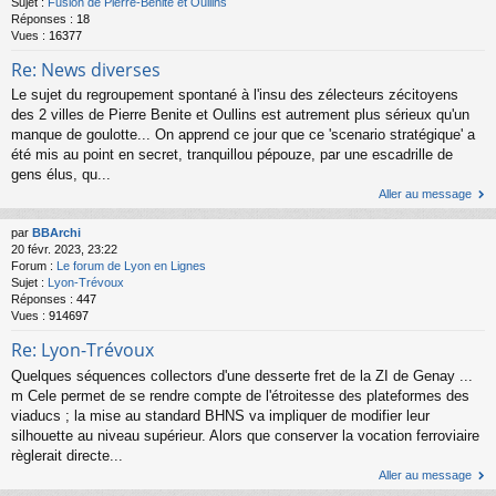
Sujet :
Fusion de Pierre-Bénite et Oullins
Réponses :
18
Vues :
16377
Re: News diverses
Le sujet du regroupement spontané à l'insu des zélecteurs zécitoyens
des 2 villes de Pierre Benite et Oullins est autrement plus sérieux qu'un
manque de goulotte... On apprend ce jour que ce 'scenario stratégique' a
été mis au point en secret, tranquillou pépouze, par une escadrille de
gens élus, qu...
Aller au message
par
BBArchi
20 févr. 2023, 23:22
Forum :
Le forum de Lyon en Lignes
Sujet :
Lyon-Trévoux
Réponses :
447
Vues :
914697
Re: Lyon-Trévoux
Quelques séquences collectors d'une desserte fret de la ZI de Genay ...
m Cele permet de se rendre compte de l'étroitesse des plateformes des
viaducs ; la mise au standard BHNS va impliquer de modifier leur
silhouette au niveau supérieur. Alors que conserver la vocation ferroviaire
règlerait directe...
Aller au message