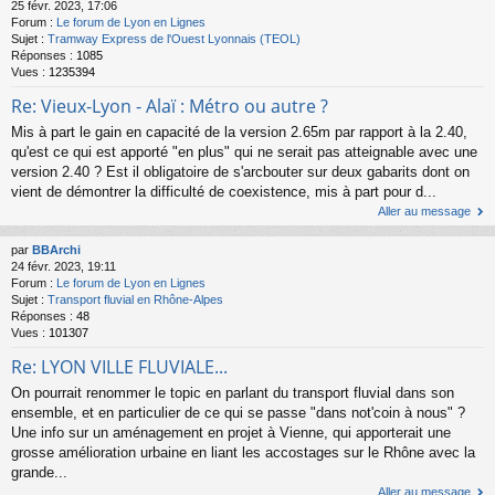
25 févr. 2023, 17:06
Forum :
Le forum de Lyon en Lignes
Sujet :
Tramway Express de l'Ouest Lyonnais (TEOL)
Réponses :
1085
Vues :
1235394
Re: Vieux-Lyon - Alaï : Métro ou autre ?
Mis à part le gain en capacité de la version 2.65m par rapport à la 2.40,
qu'est ce qui est apporté "en plus" qui ne serait pas atteignable avec une
version 2.40 ? Est il obligatoire de s'arcbouter sur deux gabarits dont on
vient de démontrer la difficulté de coexistence, mis à part pour d...
Aller au message
par
BBArchi
24 févr. 2023, 19:11
Forum :
Le forum de Lyon en Lignes
Sujet :
Transport fluvial en Rhône-Alpes
Réponses :
48
Vues :
101307
Re: LYON VILLE FLUVIALE...
On pourrait renommer le topic en parlant du transport fluvial dans son
ensemble, et en particulier de ce qui se passe "dans not'coin à nous" ?
Une info sur un aménagement en projet à Vienne, qui apporterait une
grosse amélioration urbaine en liant les accostages sur le Rhône avec la
grande...
Aller au message