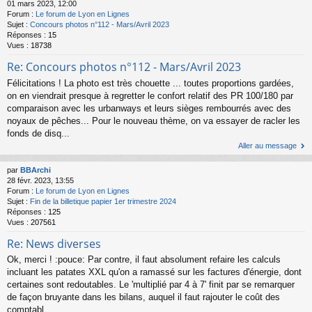
01 mars 2023, 12:00
Forum :
Le forum de Lyon en Lignes
Sujet :
Concours photos n°112 - Mars/Avril 2023
Réponses :
15
Vues :
18738
Re: Concours photos n°112 - Mars/Avril 2023
Félicitations ! La photo est très chouette ... toutes proportions gardées,
on en viendrait presque à regretter le confort relatif des PR 100/180 par
comparaison avec les urbanways et leurs sièges rembourrés avec des
noyaux de pêches... Pour le nouveau thème, on va essayer de racler les
fonds de disq...
Aller au message
par
BBArchi
28 févr. 2023, 13:55
Forum :
Le forum de Lyon en Lignes
Sujet :
Fin de la billetique papier 1er trimestre 2024
Réponses :
125
Vues :
207561
Re: News diverses
Ok, merci ! :pouce: Par contre, il faut absolument refaire les calculs
incluant les patates XXL qu'on a ramassé sur les factures d'énergie, dont
certaines sont redoutables. Le 'multiplié par 4 à 7' finit par se remarquer
de façon bruyante dans les bilans, auquel il faut rajouter le coût des
comptabl...