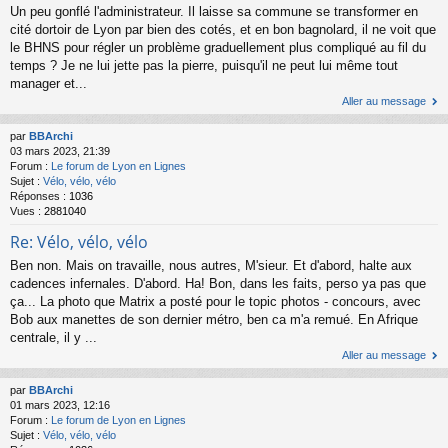
Un peu gonflé l'administrateur. Il laisse sa commune se transformer en
cité dortoir de Lyon par bien des cotés, et en bon bagnolard, il ne voit que
le BHNS pour régler un problème graduellement plus compliqué au fil du
temps ? Je ne lui jette pas la pierre, puisqu'il ne peut lui même tout
manager et...
Aller au message
par
BBArchi
03 mars 2023, 21:39
Forum :
Le forum de Lyon en Lignes
Sujet :
Vélo, vélo, vélo
Réponses :
1036
Vues :
2881040
Re: Vélo, vélo, vélo
Ben non. Mais on travaille, nous autres, M'sieur. Et d'abord, halte aux
cadences infernales. D'abord. Ha! Bon, dans les faits, perso ya pas que
ça... La photo que Matrix a posté pour le topic photos - concours, avec
Bob aux manettes de son dernier métro, ben ca m'a remué. En Afrique
centrale, il y ...
Aller au message
par
BBArchi
01 mars 2023, 12:16
Forum :
Le forum de Lyon en Lignes
Sujet :
Vélo, vélo, vélo