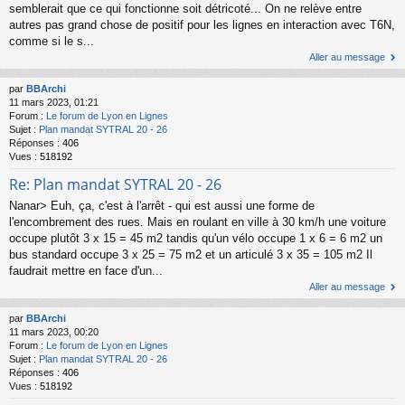
semblerait que ce qui fonctionne soit détricoté... On ne relève entre
autres pas grand chose de positif pour les lignes en interaction avec T6N,
comme si le s...
Aller au message
par
BBArchi
11 mars 2023, 01:21
Forum :
Le forum de Lyon en Lignes
Sujet :
Plan mandat SYTRAL 20 - 26
Réponses :
406
Vues :
518192
Re: Plan mandat SYTRAL 20 - 26
Nanar> Euh, ça, c'est à l'arrêt - qui est aussi une forme de
l'encombrement des rues. Mais en roulant en ville à 30 km/h une voiture
occupe plutôt 3 x 15 = 45 m2 tandis qu'un vélo occupe 1 x 6 = 6 m2 un
bus standard occupe 3 x 25 = 75 m2 et un articulé 3 x 35 = 105 m2 Il
faudrait mettre en face d'un...
Aller au message
par
BBArchi
11 mars 2023, 00:20
Forum :
Le forum de Lyon en Lignes
Sujet :
Plan mandat SYTRAL 20 - 26
Réponses :
406
Vues :
518192