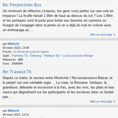
Re: Perpectives Bus
Un minimum de réflexion s'impose, les gens vous partez sur une voie en
impasse ! La ficelle faisait 1.90m de haut au dessus du sol ? Les 1.90m
et les portiques sont là juste pour éviter aux bourrins en camions ou
fourgon de s'engager dans la pente où on a déjà du mal en voiture avec
un embrayage au ...
Aller au message
par
BBArchi
06 mars 2023, 13:48
Forum :
Le forum de Lyon en Lignes
Sujet :
Tramway T6 : Debourg - Hôpitaux Est - La Doua Gaston Berger
Réponses :
989
Vues :
1905494
Re: Travaux T6
Depuis ce matin, le secteur entre Montchat / Reconnaissance-Balzac et
le périph' est une véritable orgie ... La vraie, la Romaine, l'antique, la
grandiose, délirante et excessive à la fois, avec les vins, les plats et leur
sauce qui dégoulinent sur les participants et les esclaves dans un bordel
pas...
Aller au message
par
BBArchi
06 mars 2023, 13:12