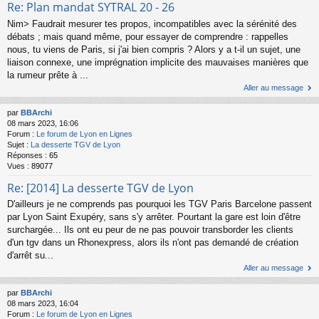
Re: Plan mandat SYTRAL 20 - 26
Nim> Faudrait mesurer tes propos, incompatibles avec la sérénité des
débats ; mais quand même, pour essayer de comprendre : rappelles
nous, tu viens de Paris, si j'ai bien compris ? Alors y a t-il un sujet, une
liaison connexe, une imprégnation implicite des mauvaises manières que
la rumeur prête à ...
Aller au message
par
BBArchi
08 mars 2023, 16:06
Forum :
Le forum de Lyon en Lignes
Sujet :
La desserte TGV de Lyon
Réponses :
65
Vues :
89077
Re: [2014] La desserte TGV de Lyon
D'ailleurs je ne comprends pas pourquoi les TGV Paris Barcelone passent
par Lyon Saint Exupéry, sans s'y arrêter. Pourtant la gare est loin d'être
surchargée... Ils ont eu peur de ne pas pouvoir transborder les clients
d'un tgv dans un Rhonexpress, alors ils n'ont pas demandé de création
d'arrêt su...
Aller au message
par
BBArchi
08 mars 2023, 16:04
Forum :
Le forum de Lyon en Lignes