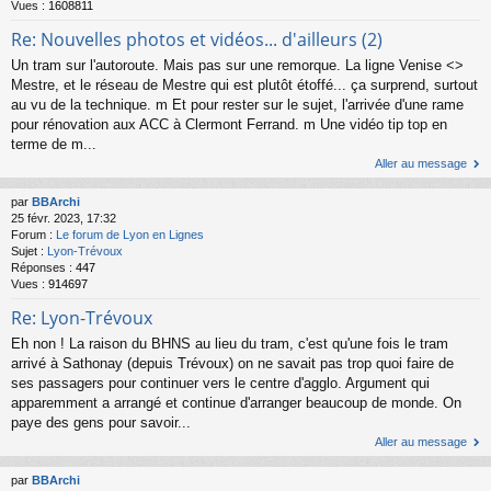
Vues :
1608811
Re: Nouvelles photos et vidéos... d'ailleurs (2)
Un tram sur l'autoroute. Mais pas sur une remorque. La ligne Venise <>
Mestre, et le réseau de Mestre qui est plutôt étoffé... ça surprend, surtout
au vu de la technique. m Et pour rester sur le sujet, l'arrivée d'une rame
pour rénovation aux ACC à Clermont Ferrand. m Une vidéo tip top en
terme de m...
Aller au message
par
BBArchi
25 févr. 2023, 17:32
Forum :
Le forum de Lyon en Lignes
Sujet :
Lyon-Trévoux
Réponses :
447
Vues :
914697
Re: Lyon-Trévoux
Eh non ! La raison du BHNS au lieu du tram, c'est qu'une fois le tram
arrivé à Sathonay (depuis Trévoux) on ne savait pas trop quoi faire de
ses passagers pour continuer vers le centre d'agglo. Argument qui
apparemment a arrangé et continue d'arranger beaucoup de monde. On
paye des gens pour savoir...
Aller au message
par
BBArchi