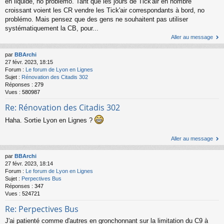
en liquide, no problémo. Tant que les jours de Tick'air en nombre
croissant voient les CR vendre les Tick'air correspondants à bord, no
problémo. Mais pensez que des gens ne souhaitent pas utiliser
systématiquement la CB, pour...
Aller au message
par
BBArchi
27 févr. 2023, 18:15
Forum :
Le forum de Lyon en Lignes
Sujet :
Rénovation des Citadis 302
Réponses :
279
Vues :
580987
Re: Rénovation des Citadis 302
Haha. Sortie Lyon en Lignes ?
Aller au message
par
BBArchi
27 févr. 2023, 18:14
Forum :
Le forum de Lyon en Lignes
Sujet :
Perpectives Bus
Réponses :
347
Vues :
524721
Re: Perpectives Bus
J'ai patienté comme d'autres en gronchonnant sur la limitation du C9 à