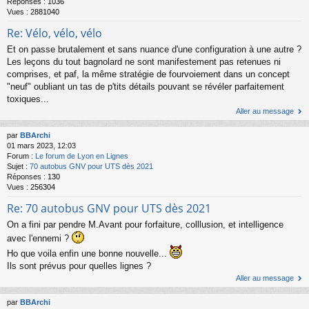
Réponses :
1036
Vues :
2881040
Re: Vélo, vélo, vélo
Et on passe brutalement et sans nuance d'une configuration à une autre ?
Les leçons du tout bagnolard ne sont manifestement pas retenues ni
comprises, et paf, la même stratégie de fourvoiement dans un concept
"neuf" oubliant un tas de p'tits détails pouvant se révéler parfaitement
toxiques...
Aller au message
par
BBArchi
01 mars 2023, 12:03
Forum :
Le forum de Lyon en Lignes
Sujet :
70 autobus GNV pour UTS dès 2021
Réponses :
130
Vues :
256304
Re: 70 autobus GNV pour UTS dès 2021
On a fini par pendre M.Avant pour forfaiture, colllusion, et intelligence
avec l'ennemi ?
Ho que voila enfin une bonne nouvelle...
Ils sont prévus pour quelles lignes ?
Aller au message
par
BBArchi