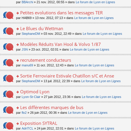
s
par
BBArchi
» 21 nov. 2012, 00:55 » dans
Le forum de Lyon en Lignes
ult
er
Petites evolutions dans les messages TER
le
m
o
par
HAB69
» 13 nov. 2012, 07:13 » dans
Le forum de Lyon en Lignes
e
n
s
s
Le Blues du Wettman
s
ult
o
par
StephaneDM
» 03 nov. 2012, 22:49 » dans
Le forum de Lyon en Lignes
a
er
n
g
le
s
Modèles Réduits Van Hool & Volvo 1/87
e
m
ult
n
e
o
par
JSN
» 23 oct. 2012, 02:01 » dans
Le forum de Lyon en Lignes
er
o
s
n
le
n
s
s
recrutement conducteurs
m
lu
a
ult
e
o
par
manu69
» 11 oct. 2012, 12:43 » dans
Le forum de Lyon en Lignes
le
g
er
s
n
pl
e
le
s
s
u
Sortie Ferroviaire Estivale Chatillon s/C et Anse
n
m
a
ult
s
o
e
o
par
StephaneDM
» 13 juil. 2012, 22:39 » dans
Le forum de Lyon en Lignes
g
er
ré
n
s
n
e
le
c
lu
s
s
Optimod Lyon
n
m
e
le
a
ult
o
e
nt
pl
o
par
Lyon-St-Clair
» 27 juin 2012, 23:36 » dans
Le forum de Lyon en Lignes
g
er
n
s
u
n
e
le
lu
s
s
s
Les différentes marques de bus
n
m
le
a
ré
ult
o
e
pl
o
par
flo2
» 26 juin 2012, 00:36 » dans
Le forum de Lyon en Lignes
g
c
er
n
s
u
n
e
e
le
lu
s
s
s
Exposition SYTRAL
n
nt
m
le
a
ré
ult
o
e
pl
o
par
AdriTCL
» 24 juin 2012, 22:01 » dans
Le forum de Lyon en Lignes
g
c
er