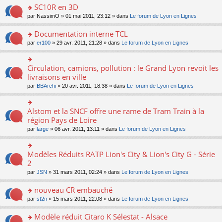
er
a
e
SC10R en 3D
s
o
le
g
nt
ré
n
m
o
par
NassimO
» 01 mai 2011, 23:12 » dans
Le forum de Lyon en Lignes
e
c
lu
e
n
n
e
le
s
s
o
Documentation interne TCL
nt
pl
s
ult
n
o
par
er100
» 29 avr. 2011, 21:28 » dans
Le forum de Lyon en Lignes
u
a
er
lu
n
s
g
le
le
s
ré
e
m
pl
ult
Circulation, camions, pollution : le Grand Lyon revoit les
c
n
o
e
u
er
e
o
n
livraisons en ville
s
s
le
nt
n
s
s
ré
par
BBArchi
» 20 avr. 2011, 18:38 » dans
Le forum de Lyon en Lignes
m
lu
ult
a
c
e
le
er
g
e
s
pl
le
e
nt
Alstom et la SNCF offre une rame de Tram Train à la
s
o
u
m
n
a
n
région Pays de Loire
s
e
o
g
s
ré
s
n
par
large
» 06 avr. 2011, 13:11 » dans
Le forum de Lyon en Lignes
e
ult
c
s
lu
n
er
e
a
le
o
le
nt
g
pl
Modèles Réduits RATP Lion's City & Lion's City G - Série
o
n
m
e
u
n
2
lu
e
n
s
s
le
s
o
ré
par
JSN
» 31 mars 2011, 02:24 » dans
Le forum de Lyon en Lignes
ult
pl
s
n
c
er
u
a
lu
e
nouveau CR embauché
le
s
g
le
nt
m
ré
o
par
st2n
» 15 mars 2011, 22:08 » dans
Le forum de Lyon en Lignes
e
pl
e
c
n
n
u
s
e
s
o
Modèle réduit Citaro K Sélestat - Alsace
s
s
nt
ult