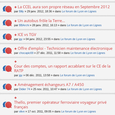
s
s
n
e
nt
le
lu
ré
s
s
La CCEL aura son propre réseau en Septembre 2012
n
m
le
c
a
ult
o
e
pl
o
par
Billy
» 29 janv. 2012, 18:36 » dans
Le forum de Lyon en Lignes
e
g
er
n
s
u
n
nt
e
le
lu
s
s
s
Un autobus frôle la Terre...
n
m
le
a
ré
ult
o
e
pl
o
par
BBArchi
» 28 janv. 2012, 16:13 » dans
Le forum de Lyon en Lignes
g
c
er
n
s
u
n
e
e
le
lu
s
s
s
ICE vs TGV
n
nt
m
le
a
ré
ult
o
e
pl
o
par
jgy
» 04 janv. 2012, 23:55 » dans
Le forum de Lyon en Lignes
g
c
er
n
s
u
n
e
e
le
lu
s
s
s
Offre d'emploi - Technicien maintenance électronique
n
nt
m
le
a
ré
ult
o
e
pl
o
par
chocapic69
» 27 déc. 2011, 11:58 » dans
Le forum de Lyon en Lignes
g
c
er
n
s
u
n
e
e
le
lu
s
s
s
n
nt
m
le
a
ré
ult
Cour des comptes, un rapport accablant sur le CE de la
o
o
e
pl
g
c
er
n
n
RATP
s
u
e
e
le
lu
s
s
s
n
par
jgy
» 06 déc. 2011, 13:58 » dans
Le forum de Lyon en Lignes
nt
m
le
ult
a
ré
o
e
pl
er
g
c
n
Aménagement échangeurs A7 / A450
s
u
le
e
e
lu
s
s
m
n
o
par
Didier 74
» 25 nov. 2011, 10:47 » dans
Le forum de Lyon en Lignes
nt
le
a
ré
e
o
n
pl
g
c
s
n
s
u
e
e
s
lu
ult
Thello, premier opérateur ferroviaire voyageur privé
o
s
n
nt
a
le
er
n
français
ré
o
g
pl
le
s
c
n
par
olive
» 17 oct. 2011, 09:05 » dans
Le forum de Lyon en Lignes
e
u
m
ult
e
lu