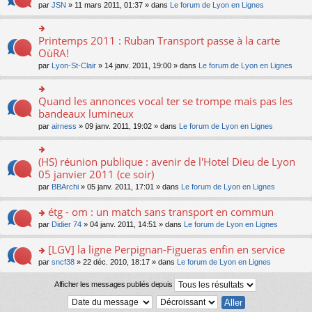
n
ré
o
par
JSN
» 11 mars 2011, 01:37 » dans
Le forum de Lyon en Lignes
a
er
lu
c
n
g
le
le
e
s
e
m
pl
nt
ult
Printemps 2011 : Ruban Transport passe à la carte
n
o
e
u
er
o
n
OùRA!
s
s
le
n
s
s
ré
par
Lyon-St-Clair
» 14 janv. 2011, 19:00 » dans
Le forum de Lyon en Lignes
m
lu
ult
a
c
e
le
er
g
e
s
pl
le
e
nt
Quand les annonces vocal ter se trompe mais pas les
s
o
u
m
n
a
n
bandeaux lumineux
s
e
o
g
s
ré
s
n
par
airness
» 09 janv. 2011, 19:02 » dans
Le forum de Lyon en Lignes
e
ult
c
s
lu
n
er
e
a
le
o
le
nt
g
pl
(HS) réunion publique : avenir de l'Hotel Dieu de Lyon
o
n
m
e
u
n
05 janvier 2011 (ce soir)
lu
e
n
s
s
le
s
o
ré
par
BBArchi
» 05 janv. 2011, 17:01 » dans
Le forum de Lyon en Lignes
ult
pl
s
n
c
er
u
a
lu
e
étg - om : un match sans transport en commun
le
s
g
le
nt
m
ré
o
par
Didier 74
» 04 janv. 2011, 14:51 » dans
Le forum de Lyon en Lignes
e
pl
e
c
n
n
u
s
e
s
o
[LGV] la ligne Perpignan-Figueras enfin en service
s
s
nt
ult
n
ré
o
par
sncf38
» 22 déc. 2010, 18:17 » dans
Le forum de Lyon en Lignes
a
er
lu
c
n
g
le
le
e
s
Afficher les messages publiés depuis
e
m
pl
nt
ult
n
e
u
er
o
s
s