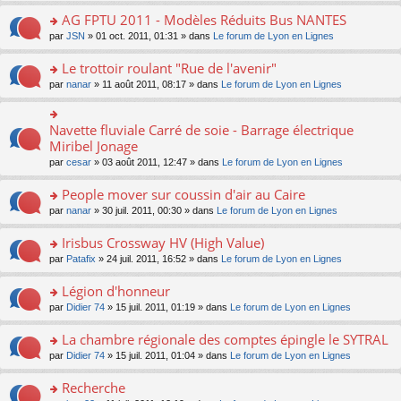
n
s
e
er
nt
le
o
AG FPTU 2011 - Modèles Réduits Bus NANTES
ré
s
le
pl
n
c
s
m
o
par
JSN
» 01 oct. 2011, 01:31 » dans
Le forum de Lyon en Lignes
u
lu
e
a
e
n
s
le
nt
g
s
s
Le trottoir roulant "Rue de l'avenir"
ré
pl
e
s
ult
c
u
n
o
par
nanar
» 11 août 2011, 08:17 » dans
Le forum de Lyon en Lignes
a
er
e
s
o
n
g
le
nt
ré
n
s
e
m
c
lu
ult
Navette fluviale Carré de soie - Barrage électrique
n
o
e
e
le
er
o
n
Miribel Jonage
s
nt
pl
le
n
s
s
par
cesar
» 03 août 2011, 12:47 » dans
Le forum de Lyon en Lignes
u
m
lu
ult
a
s
e
le
er
g
People mover sur coussin d'air au Caire
ré
s
pl
le
e
c
s
u
m
n
o
par
nanar
» 30 juil. 2011, 00:30 » dans
Le forum de Lyon en Lignes
e
a
s
e
o
n
nt
g
ré
s
n
s
Irisbus Crossway HV (High Value)
e
c
s
lu
ult
n
o
par
Patafix
» 24 juil. 2011, 16:52 » dans
Le forum de Lyon en Lignes
e
a
le
er
o
n
nt
g
pl
le
n
s
Légion d'honneur
e
u
m
lu
ult
n
s
e
o
par
Didier 74
» 15 juil. 2011, 01:19 » dans
Le forum de Lyon en Lignes
le
er
o
ré
s
n
pl
le
n
c
s
s
La chambre régionale des comptes épingle le SYTRAL
u
m
lu
e
a
ult
s
e
o
par
Didier 74
» 15 juil. 2011, 01:04 » dans
Le forum de Lyon en Lignes
le
nt
g
er
ré
s
n
pl
e
le
c
s
s
u
Recherche
n
m
e
a
ult
s
o