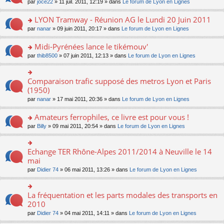
e
o
par
joce22
» 11 juil. 2011, 12:19 » dans
Le forum de Lyon en Lignes
nt
g
er
ré
n
s
n
e
le
c
lu
s
s
LYON Tramway - Réunion AG le Lundi 20 Juin 2011
n
m
e
le
a
ult
o
e
nt
pl
o
par
nanar
» 09 juin 2011, 20:17 » dans
Le forum de Lyon en Lignes
g
er
n
s
u
n
e
le
lu
s
s
s
Midi-Pyrénées lance le tikémouv'
n
m
le
a
ré
ult
o
e
pl
o
par
thib8500
» 07 juin 2011, 12:13 » dans
Le forum de Lyon en Lignes
g
c
er
n
s
u
n
e
e
le
lu
s
s
s
n
nt
m
le
a
ré
ult
Comparaison trafic supposé des metros Lyon et Paris
o
o
e
pl
g
c
er
n
n
(1950)
s
u
e
e
le
lu
s
s
s
n
par
nanar
» 17 mai 2011, 20:36 » dans
Le forum de Lyon en Lignes
nt
m
le
ult
a
ré
o
e
pl
er
g
c
n
Amateurs ferrophiles, ce livre est pour vous !
s
u
le
e
e
lu
s
s
m
n
o
par
Billy
» 09 mai 2011, 20:54 » dans
Le forum de Lyon en Lignes
nt
le
a
ré
e
o
n
pl
g
c
s
n
s
u
e
e
s
lu
ult
Echange TER Rhône-Alpes 2011/2014 à Neuville le 14
o
s
n
nt
a
le
er
n
mai
ré
o
g
pl
le
s
c
n
par
Didier 74
» 06 mai 2011, 13:26 » dans
Le forum de Lyon en Lignes
e
u
m
ult
e
lu
n
s
e
er
nt
le
o
ré
s
le
pl
n
La fréquentation et les parts modales des transports en
c
s
o
m
u
lu
e
a
n
2010
e
s
le
nt
g
s
s
ré
par
Didier 74
» 04 mai 2011, 14:11 » dans
Le forum de Lyon en Lignes
pl
e
ult
s
c
u
n