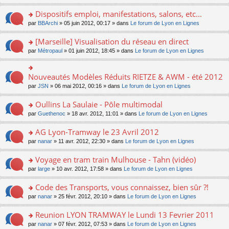
n
s
u
n
e
e
le
lu
s
s
s
Dispositifs emploi, manifestations, salons, etc...
n
nt
m
le
a
ré
ult
o
e
pl
o
par
BBArchi
» 05 juin 2012, 00:17 » dans
Le forum de Lyon en Lignes
g
c
er
n
s
u
n
e
e
le
lu
s
s
s
[Marseille] Visualisation du réseau en direct
n
nt
m
le
a
ré
ult
o
e
pl
o
par
Métropaul
» 01 juin 2012, 18:45 » dans
Le forum de Lyon en Lignes
g
c
er
n
s
u
n
e
e
le
lu
s
s
s
n
nt
m
le
a
ré
ult
Nouveautés Modèles Réduits RIETZE & AWM - été 2012
o
o
e
pl
g
c
er
n
n
s
u
par
JSN
» 06 mai 2012, 00:16 » dans
Le forum de Lyon en Lignes
e
e
le
lu
s
s
s
n
nt
m
le
ult
a
ré
Oullins La Saulaie - Pôle multimodal
o
e
pl
er
g
c
n
s
u
o
par
Guethenoc
» 18 avr. 2012, 11:01 » dans
Le forum de Lyon en Lignes
le
e
e
lu
s
s
n
m
n
nt
le
a
ré
s
e
AG Lyon-Tramway le 23 Avril 2012
o
pl
g
c
ult
s
n
u
o
par
nanar
» 11 avr. 2012, 22:30 » dans
Le forum de Lyon en Lignes
e
e
er
s
lu
s
n
n
nt
le
a
le
ré
s
Voyage en tram train Mulhouse - Tahn (vidéo)
o
m
g
pl
c
ult
n
e
e
u
o
par
large
» 10 avr. 2012, 17:58 » dans
Le forum de Lyon en Lignes
e
er
lu
s
n
s
n
nt
le
le
s
o
ré
s
Code des Transports, vous connaissez, bien sûr ?!
m
pl
a
n
c
ult
e
u
o
par
nanar
» 25 févr. 2012, 20:10 » dans
Le forum de Lyon en Lignes
g
lu
e
er
s
s
n
e
le
nt
le
s
ré
s
Reunion LYON TRAMWAY le Lundi 13 Fevrier 2011
n
pl
m
a
c
ult
o
u
e
o
par
nanar
» 07 févr. 2012, 07:53 » dans
Le forum de Lyon en Lignes
g
e
er
n