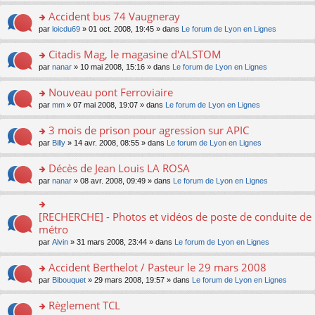
u
n
e
e
le
lu
s
s
s
Accident bus 74 Vaugneray
n
nt
m
le
a
ré
ult
o
e
pl
o
par
loicdu69
» 01 oct. 2008, 19:45 » dans
Le forum de Lyon en Lignes
g
c
er
n
s
u
n
e
e
le
lu
s
s
s
Citadis Mag, le magasine d'ALSTOM
n
nt
m
le
a
ré
ult
o
e
pl
o
par
nanar
» 10 mai 2008, 15:16 » dans
Le forum de Lyon en Lignes
g
c
er
n
s
u
n
e
e
le
lu
s
s
s
Nouveau pont Ferroviaire
n
nt
m
le
a
ré
ult
o
e
pl
o
par
mm
» 07 mai 2008, 19:07 » dans
Le forum de Lyon en Lignes
g
c
er
n
s
u
n
e
e
le
lu
s
s
s
3 mois de prison pour agression sur APIC
n
nt
m
le
a
ré
ult
o
e
pl
o
par
Billy
» 14 avr. 2008, 08:55 » dans
Le forum de Lyon en Lignes
g
c
er
n
s
u
n
e
e
le
lu
s
s
s
Décès de Jean Louis LA ROSA
n
nt
m
le
a
ré
ult
o
e
pl
o
par
nanar
» 08 avr. 2008, 09:49 » dans
Le forum de Lyon en Lignes
g
c
er
n
s
u
n
e
e
le
lu
s
s
s
n
nt
m
le
a
ré
ult
[RECHERCHE] - Photos et vidéos de poste de conduite de
o
o
e
pl
g
c
er
n
n
métro
s
u
e
e
le
lu
s
s
s
n
par
Alvin
» 31 mars 2008, 23:44 » dans
Le forum de Lyon en Lignes
nt
m
le
ult
a
ré
o
e
pl
er
g
c
n
Accident Berthelot / Pasteur le 29 mars 2008
s
u
le
e
e
lu
s
s
m
n
o
par
Bibouquet
» 29 mars 2008, 19:57 » dans
Le forum de Lyon en Lignes
nt
le
a
ré
e
o
n
pl
g
c
s
n
s
Règlement TCL
u
e
e
s
lu
ult