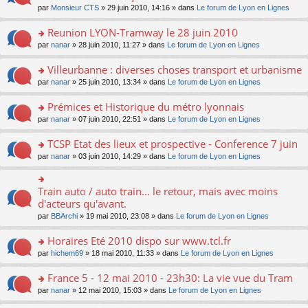
lu
er
c
n
s
par
Monsieur CTS
» 29 juin 2010, 14:16 » dans
Le forum de Lyon en Lignes
e
le
le
e
s
s
n
pl
m
nt
ult
a
Reunion LYON-Tramway le 28 juin 2010
o
u
e
er
g
n
s
s
o
par
nanar
» 28 juin 2010, 11:27 » dans
Le forum de Lyon en Lignes
le
e
lu
ré
s
n
m
n
le
c
a
s
e
Villeurbanne : diverses choses transport et urbanisme
o
pl
e
g
ult
s
n
u
o
par
nanar
» 25 juin 2010, 13:34 » dans
Le forum de Lyon en Lignes
nt
e
er
s
lu
s
n
n
le
a
le
ré
s
Prémices et Historique du métro lyonnais
o
m
g
pl
c
ult
n
e
e
u
o
par
nanar
» 07 juin 2010, 22:51 » dans
Le forum de Lyon en Lignes
e
er
lu
s
n
s
n
nt
le
le
s
o
ré
s
TCSP Etat des lieux et prospective - Conference 7 juin
m
pl
a
n
c
ult
e
u
o
par
nanar
» 03 juin 2010, 14:29 » dans
Le forum de Lyon en Lignes
g
lu
e
er
s
s
n
e
le
nt
le
s
ré
s
n
pl
m
a
c
ult
Train auto / auto train... le retour, mais avec moins
o
u
o
e
g
e
er
n
s
n
d'acteurs qu'avant.
s
e
nt
le
lu
ré
s
s
n
par
BBArchi
» 19 mai 2010, 23:08 » dans
Le forum de Lyon en Lignes
m
le
c
ult
a
o
e
pl
e
er
g
n
Horaires Eté 2010 dispo sur www.tcl.fr
s
u
nt
le
e
lu
s
s
m
n
o
par
hichem69
» 18 mai 2010, 11:33 » dans
Le forum de Lyon en Lignes
le
a
ré
e
o
n
pl
g
c
s
n
s
France 5 - 12 mai 2010 - 23h30: La vie vue du Tram
u
e
e
s
lu
ult
s
n
o
par
nanar
» 12 mai 2010, 15:03 » dans
Le forum de Lyon en Lignes
nt
a
le
er
ré
o
n
g
pl
le