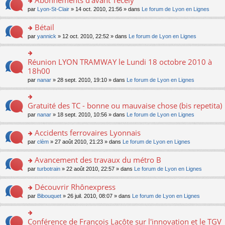
Abonnements d'avant Técély
s
e
er
le
o
ré
s
o
par
Lyon-St-Clair
» 14 oct. 2010, 21:56 » dans
Le forum de Lyon en Lignes
le
pl
n
c
s
n
m
u
lu
e
a
s
e
Bétail
s
le
nt
g
ult
s
ré
o
par
yannick
» 12 oct. 2010, 22:52 » dans
Le forum de Lyon en Lignes
pl
e
er
s
c
n
u
n
le
a
e
s
s
o
m
g
nt
ult
ré
Réunion LYON TRAMWAY le Lundi 18 octobre 2010 à
n
o
e
e
er
c
lu
n
18h00
s
n
le
e
le
s
s
o
par
nanar
» 28 sept. 2010, 19:10 » dans
Le forum de Lyon en Lignes
m
nt
pl
ult
a
n
e
u
er
g
lu
s
s
le
e
le
Gratuité des TC - bonne ou mauvaise chose (bis repetita)
s
o
ré
m
n
pl
a
n
c
e
o
par
nanar
» 18 sept. 2010, 10:56 » dans
Le forum de Lyon en Lignes
u
g
s
e
s
n
s
e
ult
nt
s
lu
ré
Accidents ferrovaires Lyonnais
n
er
a
le
c
o
o
par
clèm
» 27 août 2010, 21:23 » dans
Le forum de Lyon en Lignes
le
g
pl
e
n
n
m
e
u
nt
lu
s
e
Avancement des travaux du métro B
n
s
le
ult
s
o
ré
o
par
turbotrain
» 22 août 2010, 22:57 » dans
Le forum de Lyon en Lignes
pl
er
s
n
c
n
u
le
a
lu
e
s
Découvrir Rhônexpress
s
m
g
le
nt
ult
ré
e
e
o
par
Bibouquet
» 26 juil. 2010, 08:07 » dans
Le forum de Lyon en Lignes
pl
er
c
s
n
n
u
le
e
s
o
s
s
m
nt
a
n
ult
ré
Conférence de François Lacôte sur l'innovation et le TGV
o
e
g