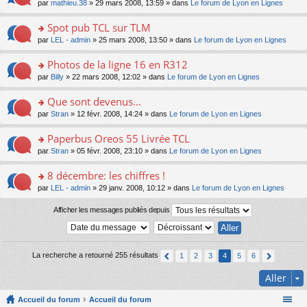
s
n
o
par
mathieu.38
» 29 mars 2008, 13:59 » dans
Le forum de Lyon en Lignes
nt
a
le
er
ré
o
n
g
pl
le
c
n
s
Spot pub TCL sur TLM
e
u
m
e
lu
ult
n
s
e
o
par
LEL - admin
» 25 mars 2008, 13:50 » dans
Le forum de Lyon en Lignes
nt
le
er
o
ré
s
n
pl
le
n
c
s
s
Photos de la ligne 16 en R312
u
m
lu
e
a
ult
s
e
o
par
Billy
» 22 mars 2008, 12:02 » dans
Le forum de Lyon en Lignes
le
nt
g
er
ré
s
n
pl
e
le
c
s
s
u
Que sont devenus...
n
m
e
a
ult
s
o
e
o
par
Stran
» 12 févr. 2008, 14:24 » dans
Le forum de Lyon en Lignes
nt
g
er
ré
n
s
n
e
le
c
lu
s
s
Paperbus Oreos 55 Livrée TCL
n
m
e
le
a
ult
o
e
nt
pl
o
par
Stran
» 05 févr. 2008, 23:10 » dans
Le forum de Lyon en Lignes
g
er
n
s
u
n
e
le
lu
s
s
s
8 décembre: les chiffres !
n
m
le
a
ré
ult
o
e
pl
o
par
LEL - admin
» 29 janv. 2008, 10:12 » dans
Le forum de Lyon en Lignes
g
c
er
n
s
u
n
e
e
le
lu
s
s
s
Afficher les messages publiés depuis
n
nt
m
le
a
ré
ult
o
e
pl
g
c
er
n
s
u
e
e
le
lu
s
s
n
nt
m
le
a
La recherche a retourné 255 résultats
ré
1
2
3
4
5
6
o
e
pl
g
c
n
s
u
e
Aller
e
lu
s
s
n
nt
le
a
ré
o
pl
Accueil du forum
Accueil du forum
g
c
n