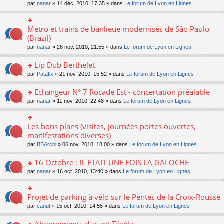
s
par
nanar
» 14 déc. 2010, 17:35 » dans
Le forum de Lyon en Lignes
ult
er
le
Metro et trains de banlieue modernisés de Sâo Paulo
o
m
n
(Brazil)
e
s
s
par
nanar
» 26 nov. 2010, 21:55 » dans
Le forum de Lyon en Lignes
ult
s
er
a
Lip Dub Berthelet
le
g
m
o
par
Patafix
» 21 nov. 2010, 15:52 » dans
Le forum de Lyon en Lignes
e
e
n
n
s
s
o
Echangeur N° 7 Rocade Est - concertation préalable
s
ult
n
o
par
nanar
» 11 nov. 2010, 22:48 » dans
Le forum de Lyon en Lignes
a
er
lu
n
g
le
le
s
e
m
pl
ult
Les bons plans (visites, journées portes ouvertes,
n
o
e
u
er
o
n
manifestations diverses)
s
s
le
n
s
s
ré
par
BBArchi
» 06 nov. 2010, 18:00 » dans
Le forum de Lyon en Lignes
m
lu
ult
a
c
e
le
er
g
e
16 Octobre : IL ETAIT UNE FOIS LA GALOCHE
s
pl
le
e
nt
s
u
m
n
o
par
nanar
» 16 oct. 2010, 13:40 » dans
Le forum de Lyon en Lignes
a
s
e
o
n
g
ré
s
n
s
e
c
s
lu
ult
Projet de parking à vélo sur le Pentes de la Croix-Rousse
o
n
e
a
le
er
n
o
par
canut
» 15 oct. 2010, 14:55 » dans
Le forum de Lyon en Lignes
nt
g
pl
le
s
n
e
u
m
ult
lu
n