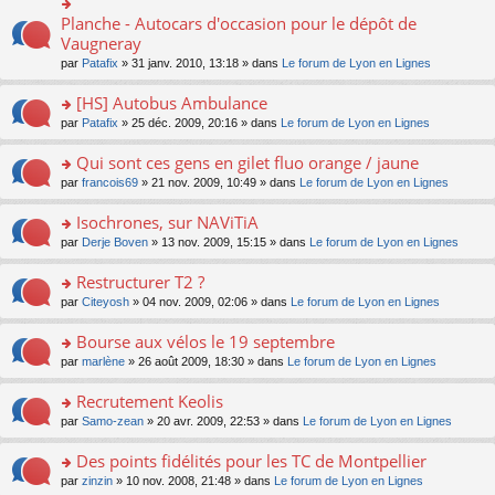
s
u
m
lu
a
ult
Planche - Autocars d'occasion pour le dépôt de
o
s
e
le
g
er
n
Vaugneray
ré
s
pl
e
le
s
c
s
u
n
par
Patafix
» 31 janv. 2010, 13:18 » dans
Le forum de Lyon en Lignes
m
ult
e
a
s
o
e
er
nt
g
ré
n
[HS] Autobus Ambulance
s
le
e
c
lu
s
m
n
o
par
Patafix
» 25 déc. 2009, 20:16 » dans
Le forum de Lyon en Lignes
e
le
a
e
o
n
nt
pl
g
s
n
s
Qui sont ces gens en gilet fluo orange / jaune
u
e
s
lu
ult
s
n
o
par
francois69
» 21 nov. 2009, 10:49 » dans
Le forum de Lyon en Lignes
a
le
er
ré
o
n
g
pl
le
c
n
s
Isochrones, sur NAViTiA
e
u
m
e
lu
ult
n
s
e
o
par
Derje Boven
» 13 nov. 2009, 15:15 » dans
Le forum de Lyon en Lignes
nt
le
er
o
ré
s
n
pl
le
n
c
s
s
Restructurer T2 ?
u
m
lu
e
a
ult
s
e
o
par
Citeyosh
» 04 nov. 2009, 02:06 » dans
Le forum de Lyon en Lignes
le
nt
g
er
ré
s
n
pl
e
le
c
s
s
u
Bourse aux vélos le 19 septembre
n
m
e
a
ult
s
o
e
o
par
marlène
» 26 août 2009, 18:30 » dans
Le forum de Lyon en Lignes
nt
g
er
ré
n
s
n
e
le
c
lu
s
s
Recrutement Keolis
n
m
e
le
a
ult
o
e
nt
pl
o
par
Samo-zean
» 20 avr. 2009, 22:53 » dans
Le forum de Lyon en Lignes
g
er
n
s
u
n
e
le
lu
s
s
s
Des points fidélités pour les TC de Montpellier
n
m
le
a
ré
ult
o
e
pl
o
par
zinzin
» 10 nov. 2008, 21:48 » dans
Le forum de Lyon en Lignes
g
c
er
n
s