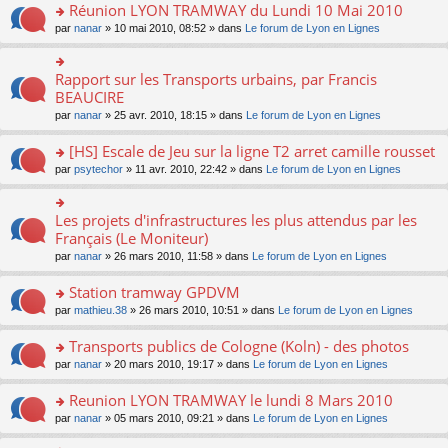
c
n
s
Réunion LYON TRAMWAY du Lundi 10 Mai 2010
e
u
m
e
lu
ult
n
s
e
o
par
nanar
» 10 mai 2010, 08:52 » dans
Le forum de Lyon en Lignes
nt
le
er
o
ré
s
n
pl
le
n
c
s
s
u
m
lu
e
a
ult
Rapport sur les Transports urbains, par Francis
o
s
e
le
nt
g
er
n
BEAUCIRE
ré
s
pl
e
le
s
c
s
u
n
par
nanar
» 25 avr. 2010, 18:15 » dans
Le forum de Lyon en Lignes
m
ult
e
a
s
o
e
er
nt
g
ré
n
[HS] Escale de Jeu sur la ligne T2 arret camille rousset
s
le
e
c
lu
s
m
n
o
par
psytechor
» 11 avr. 2010, 22:42 » dans
Le forum de Lyon en Lignes
e
le
a
e
o
n
nt
pl
g
s
n
s
u
e
s
lu
ult
Les projets d'infrastructures les plus attendus par les
o
s
n
a
le
er
n
Français (Le Moniteur)
ré
o
g
pl
le
s
c
n
par
nanar
» 26 mars 2010, 11:58 » dans
Le forum de Lyon en Lignes
e
u
m
ult
e
lu
n
s
e
er
nt
le
o
Station tramway GPDVM
ré
s
le
pl
n
c
s
m
o
par
mathieu.38
» 26 mars 2010, 10:51 » dans
Le forum de Lyon en Lignes
u
lu
e
a
e
n
s
le
nt
g
s
s
Transports publics de Cologne (Koln) - des photos
ré
pl
e
s
ult
c
u
n
o
par
nanar
» 20 mars 2010, 19:17 » dans
Le forum de Lyon en Lignes
a
er
e
s
o
n
g
le
nt
ré
n
s
Reunion LYON TRAMWAY le lundi 8 Mars 2010
e
m
c
lu
ult
n
e
o
par
nanar
» 05 mars 2010, 09:21 » dans
Le forum de Lyon en Lignes
e
le
er
o
s
n
nt
pl
le
n
s