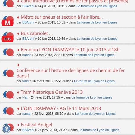
Carte interactive (chemins de fer passés et présents)
nt
m
le
a
ré
ult
o
e
pl
o
par
BBArchi
» 14 juil. 2013, 01:31 » dans
Le forum de Lyon en Lignes
g
c
er
n
s
u
n
e
e
le
lu
s
s
s
Métro sur pneus et section à l'air libre...
n
nt
m
le
a
ré
ult
o
e
pl
o
par
BBArchi
» 20 juin 2013, 15:51 » dans
Le forum de Lyon en Lignes
g
c
er
n
s
u
n
e
e
le
lu
s
s
s
Bus cabriolet ...
n
nt
m
le
a
ré
ult
o
e
pl
o
par
BBArchi
» 10 juin 2013, 19:59 » dans
Le forum de Lyon en Lignes
g
c
er
n
s
u
n
e
e
le
lu
s
s
s
Reunion LYON TRAMWAY le 10 juin 2013 à 18h
n
nt
m
le
a
ré
ult
o
e
pl
o
par
nanar
» 23 mai 2013, 22:51 » dans
Le forum de Lyon en Lignes
g
c
er
n
s
u
n
e
e
le
lu
s
s
s
n
nt
m
le
a
ré
ult
Conférence sur l'histoire des lignes de chemin de fer
o
o
e
pl
g
c
er
n
n
dans l
s
u
e
e
le
lu
s
s
s
n
par
to8d
» 16 mars 2013, 15:23 » dans
Le forum de Lyon en Lignes
nt
m
le
ult
a
ré
o
e
pl
er
g
c
n
Tram historique Genève 2013
s
u
le
e
e
lu
s
s
m
n
o
par
Nat
» 24 févr. 2013, 17:35 » dans
Le forum de Lyon en Lignes
nt
le
a
ré
e
o
n
pl
g
c
s
n
s
LYON TRAMWAY - AG le 11 Mars 2013
u
e
e
s
lu
ult
s
n
o
par
nanar
» 22 févr. 2013, 08:10 » dans
Le forum de Lyon en Lignes
nt
a
le
er
ré
o
n
g
pl
le
c
n
s
Festival Antigel
e
u
m
e
lu
ult
n
s
e
o
par
BBArchi
» 27 janv. 2013, 21:37 » dans
Le forum de Lyon en Lignes
nt
le
er
o
ré
s
n