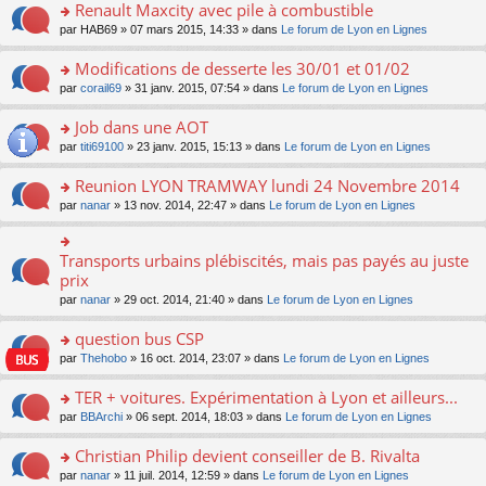
s
o
ré
s
Renault Maxcity avec pile à combustible
m
pl
a
n
c
ult
e
u
o
par
HAB69
» 07 mars 2015, 14:33 » dans
Le forum de Lyon en Lignes
g
lu
e
er
s
s
n
e
le
nt
le
s
ré
s
Modifications de desserte les 30/01 et 01/02
n
pl
m
a
c
ult
o
u
e
o
par
corail69
» 31 janv. 2015, 07:54 » dans
Le forum de Lyon en Lignes
g
e
er
n
s
s
n
e
nt
le
lu
ré
s
s
Job dans une AOT
n
m
le
c
a
ult
o
e
pl
o
par
titi69100
» 23 janv. 2015, 15:13 » dans
Le forum de Lyon en Lignes
e
g
er
n
s
u
n
nt
e
le
lu
s
s
s
Reunion LYON TRAMWAY lundi 24 Novembre 2014
n
m
le
a
ré
ult
o
e
pl
o
par
nanar
» 13 nov. 2014, 22:47 » dans
Le forum de Lyon en Lignes
g
c
er
n
s
u
n
e
e
le
lu
s
s
s
n
nt
m
le
a
ré
ult
Transports urbains plébiscités, mais pas payés au juste
o
o
e
pl
g
c
er
n
n
prix
s
u
e
e
le
lu
s
s
s
n
par
nanar
» 29 oct. 2014, 21:40 » dans
Le forum de Lyon en Lignes
nt
m
le
ult
a
ré
o
e
pl
er
g
c
n
question bus CSP
s
u
le
e
e
lu
s
s
m
n
o
par
Thehobo
» 16 oct. 2014, 23:07 » dans
Le forum de Lyon en Lignes
nt
le
a
ré
e
o
n
pl
g
c
s
n
s
TER + voitures. Expérimentation à Lyon et ailleurs...
u
e
e
s
lu
ult
s
n
o
par
BBArchi
» 06 sept. 2014, 18:03 » dans
Le forum de Lyon en Lignes
nt
a
le
er
ré
o
n
g
pl
le
c
n
s
Christian Philip devient conseiller de B. Rivalta
e
u
m
e
lu
ult
n
s
e
o
par
nanar
» 11 juil. 2014, 12:59 » dans
Le forum de Lyon en Lignes
nt
le
er