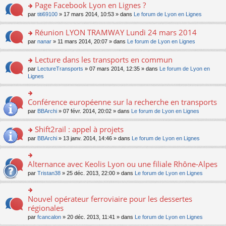
s
s
s
Page Facebook Lyon en Lignes ?
n
nt
m
le
a
ré
ult
o
e
pl
o
par
titi69100
» 17 mars 2014, 10:53 » dans
Le forum de Lyon en Lignes
g
c
er
n
s
u
n
e
e
le
lu
s
s
s
Réunion LYON TRAMWAY Lundi 24 mars 2014
n
nt
m
le
a
ré
ult
o
e
pl
o
par
nanar
» 11 mars 2014, 20:07 » dans
Le forum de Lyon en Lignes
g
c
er
n
s
u
n
e
e
le
lu
s
s
s
Lecture dans les transports en commun
n
nt
m
le
a
ré
ult
o
e
pl
o
par
LectureTransports
» 07 mars 2014, 12:35 » dans
Le forum de Lyon en
g
c
er
n
s
u
n
Lignes
e
e
le
lu
s
s
s
n
nt
m
le
a
ré
ult
o
e
pl
g
c
er
Conférence européenne sur la recherche en transports
n
o
s
u
e
e
le
lu
n
s
s
par
BBArchi
» 07 févr. 2014, 20:02 » dans
Le forum de Lyon en Lignes
n
nt
m
le
s
a
ré
o
e
pl
ult
g
c
Shift2rail : appel à projets
n
s
u
er
e
e
lu
s
s
o
par
BBArchi
» 13 janv. 2014, 14:46 » dans
Le forum de Lyon en Lignes
le
n
nt
le
a
ré
n
m
o
pl
g
c
s
e
n
u
e
e
ult
s
Alternance avec Keolis Lyon ou une filiale Rhône-Alpes
lu
o
s
n
nt
er
s
le
n
ré
par
Tristan38
» 25 déc. 2013, 22:00 » dans
Le forum de Lyon en Lignes
o
le
a
pl
s
c
n
m
g
u
ult
e
lu
e
e
s
er
nt
Nouvel opérateur ferroviaire pour les dessertes
le
o
s
n
ré
le
pl
n
régionales
s
o
c
m
u
s
a
n
e
e
par
fcancalon
» 20 déc. 2013, 11:41 » dans
Le forum de Lyon en Lignes
s
ult
g
lu
nt
s