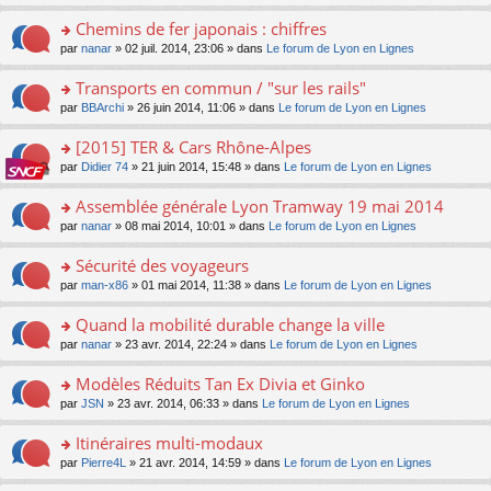
o
ré
s
n
pl
le
n
c
s
s
Chemins de fer japonais : chiffres
u
m
lu
e
a
ult
s
e
o
par
nanar
» 02 juil. 2014, 23:06 » dans
Le forum de Lyon en Lignes
le
nt
g
er
ré
s
n
pl
e
le
c
s
s
u
Transports en commun / "sur les rails"
n
m
e
a
ult
s
o
e
o
par
BBArchi
» 26 juin 2014, 11:06 » dans
Le forum de Lyon en Lignes
nt
g
er
ré
n
s
n
e
le
c
lu
s
s
[2015] TER & Cars Rhône-Alpes
n
m
e
le
a
ult
o
e
nt
pl
o
par
Didier 74
» 21 juin 2014, 15:48 » dans
Le forum de Lyon en Lignes
g
er
n
s
u
n
e
le
lu
s
s
s
Assemblée générale Lyon Tramway 19 mai 2014
n
m
le
a
ré
ult
o
e
pl
o
par
nanar
» 08 mai 2014, 10:01 » dans
Le forum de Lyon en Lignes
g
c
er
n
s
u
n
e
e
le
lu
s
s
s
Sécurité des voyageurs
n
nt
m
le
a
ré
ult
o
e
pl
o
par
man-x86
» 01 mai 2014, 11:38 » dans
Le forum de Lyon en Lignes
g
c
er
n
s
u
n
e
e
le
lu
s
s
s
Quand la mobilité durable change la ville
n
nt
m
le
a
ré
ult
o
e
pl
o
par
nanar
» 23 avr. 2014, 22:24 » dans
Le forum de Lyon en Lignes
g
c
er
n
s
u
n
e
e
le
lu
s
s
s
Modèles Réduits Tan Ex Divia et Ginko
n
nt
m
le
a
ré
ult
o
e
pl
o
par
JSN
» 23 avr. 2014, 06:33 » dans
Le forum de Lyon en Lignes
g
c
er
n
s
u
n
e
e
le
lu
s
s
s
Itinéraires multi-modaux
n
nt
m
le
a
ré
ult
o
e
pl
o
par
Pierre4L
» 21 avr. 2014, 14:59 » dans
Le forum de Lyon en Lignes
g
c
er
n
s
u
n
e
e
le
lu