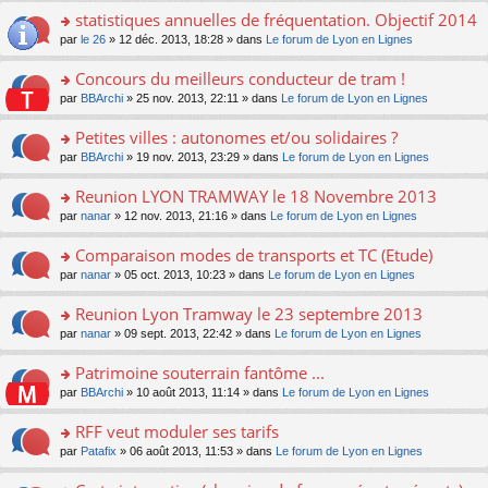
ré
er
e
le
s
statistiques annuelles de fréquentation. Objectif 2014
c
le
n
pl
a
e
m
o
o
par
le 26
» 12 déc. 2013, 18:28 » dans
Le forum de Lyon en Lignes
u
g
nt
e
n
n
s
e
s
lu
s
ré
Concours du meilleurs conducteur de tram !
n
s
le
ult
c
o
o
par
BBArchi
» 25 nov. 2013, 22:11 » dans
Le forum de Lyon en Lignes
a
pl
er
e
n
n
g
u
le
nt
lu
s
Petites villes : autonomes et/ou solidaires ?
e
s
m
le
ult
n
ré
e
o
par
BBArchi
» 19 nov. 2013, 23:29 » dans
Le forum de Lyon en Lignes
pl
er
o
c
s
n
u
le
n
e
s
s
s
Reunion LYON TRAMWAY le 18 Novembre 2013
m
lu
nt
a
ult
ré
e
o
par
nanar
» 12 nov. 2013, 21:16 » dans
Le forum de Lyon en Lignes
le
g
er
c
s
n
pl
e
le
e
s
s
u
Comparaison modes de transports et TC (Etude)
n
m
nt
a
ult
s
o
e
o
par
nanar
» 05 oct. 2013, 10:23 » dans
Le forum de Lyon en Lignes
g
er
ré
n
s
n
e
le
c
lu
s
s
Reunion Lyon Tramway le 23 septembre 2013
n
m
e
le
a
ult
o
e
nt
pl
o
par
nanar
» 09 sept. 2013, 22:42 » dans
Le forum de Lyon en Lignes
g
er
n
s
u
n
e
le
lu
s
s
s
Patrimoine souterrain fantôme ...
n
m
le
a
ré
ult
o
e
pl
o
par
BBArchi
» 10 août 2013, 11:14 » dans
Le forum de Lyon en Lignes
g
c
er
n
s
u
n
e
e
le
lu
s
s
s
RFF veut moduler ses tarifs
n
nt
m
le
a
ré
ult
o
e
pl
o
par
Patafix
» 06 août 2013, 11:53 » dans
Le forum de Lyon en Lignes
g
c
er
n
s
u
n
e
e
le
lu
s
s
s
n