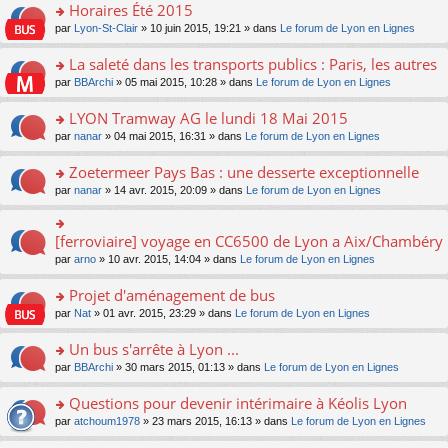
s
Horaires Été 2015
ult
o
par
Lyon-St-Clair
» 10 juin 2015, 19:21 » dans
Le forum de Lyon en Lignes
er
n
le
s
La saleté dans les transports publics : Paris, les autres
m
ult
e
o
par
BBArchi
» 05 mai 2015, 10:28 » dans
Le forum de Lyon en Lignes
er
s
n
le
s
s
LYON Tramway AG le lundi 18 Mai 2015
m
a
ult
e
o
par
nanar
» 04 mai 2015, 16:31 » dans
Le forum de Lyon en Lignes
g
er
s
n
e
le
s
s
Zoetermeer Pays Bas : une desserte exceptionnelle
n
m
a
ult
o
e
o
par
nanar
» 14 avr. 2015, 20:09 » dans
Le forum de Lyon en Lignes
g
er
n
s
n
e
le
lu
s
s
n
m
le
a
ult
[ferroviaire] voyage en CC6500 de Lyon a Aix/Chambéry
o
o
e
pl
g
er
n
n
s
u
par
arno
» 10 avr. 2015, 14:04 » dans
Le forum de Lyon en Lignes
e
le
lu
s
s
s
n
m
le
ult
a
ré
Projet d'aménagement de bus
o
e
pl
er
g
c
n
s
u
o
par
Nat
» 01 avr. 2015, 23:29 » dans
Le forum de Lyon en Lignes
le
e
e
lu
s
s
n
m
n
nt
le
a
ré
s
e
Un bus s'arrête à Lyon ...
o
pl
g
c
ult
s
n
u
o
par
BBArchi
» 30 mars 2015, 01:13 » dans
Le forum de Lyon en Lignes
e
e
er
s
lu
s
n
n
nt
le
a
le
ré
s
Questions pour devenir intérimaire à Kéolis Lyon
o
m
g
pl
c
ult
n
e
e
u
o
par
atchoum1978
» 23 mars 2015, 16:13 » dans
Le forum de Lyon en Lignes
e
er
lu
s
n
s
n
nt
le
le