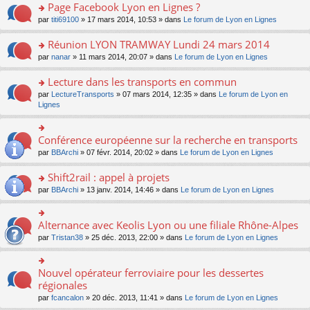
s
s
s
Page Facebook Lyon en Lignes ?
n
nt
m
le
a
ré
ult
o
e
pl
o
par
titi69100
» 17 mars 2014, 10:53 » dans
Le forum de Lyon en Lignes
g
c
er
n
s
u
n
e
e
le
lu
s
s
s
Réunion LYON TRAMWAY Lundi 24 mars 2014
n
nt
m
le
a
ré
ult
o
e
pl
o
par
nanar
» 11 mars 2014, 20:07 » dans
Le forum de Lyon en Lignes
g
c
er
n
s
u
n
e
e
le
lu
s
s
s
Lecture dans les transports en commun
n
nt
m
le
a
ré
ult
o
e
pl
o
par
LectureTransports
» 07 mars 2014, 12:35 » dans
Le forum de Lyon en
g
c
er
n
s
u
n
Lignes
e
e
le
lu
s
s
s
n
nt
m
le
a
ré
ult
o
e
pl
g
c
er
Conférence européenne sur la recherche en transports
n
o
s
u
e
e
le
lu
n
s
s
par
BBArchi
» 07 févr. 2014, 20:02 » dans
Le forum de Lyon en Lignes
n
nt
m
le
s
a
ré
o
e
pl
ult
g
c
Shift2rail : appel à projets
n
s
u
er
e
e
lu
s
s
o
par
BBArchi
» 13 janv. 2014, 14:46 » dans
Le forum de Lyon en Lignes
le
n
nt
le
a
ré
n
m
o
pl
g
c
s
e
n
u
e
e
ult
s
Alternance avec Keolis Lyon ou une filiale Rhône-Alpes
lu
o
s
n
nt
er
s
le
n
ré
par
Tristan38
» 25 déc. 2013, 22:00 » dans
Le forum de Lyon en Lignes
o
le
a
pl
s
c
n
m
g
u
ult
e
lu
e
e
s
er
nt
Nouvel opérateur ferroviaire pour les dessertes
le
o
s
n
ré
le
pl
n
régionales
s
o
c
m
u
s
a
n
e
e
par
fcancalon
» 20 déc. 2013, 11:41 » dans
Le forum de Lyon en Lignes
s
ult
g
lu
nt
s