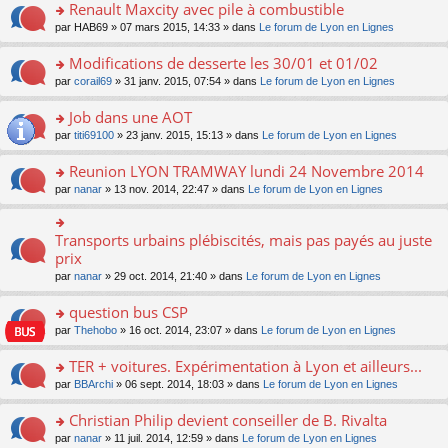
s
o
ré
s
Renault Maxcity avec pile à combustible
m
pl
a
n
c
ult
e
u
o
par
HAB69
» 07 mars 2015, 14:33 » dans
Le forum de Lyon en Lignes
g
lu
e
er
s
s
n
e
le
nt
le
s
ré
s
Modifications de desserte les 30/01 et 01/02
n
pl
m
a
c
ult
o
u
e
o
par
corail69
» 31 janv. 2015, 07:54 » dans
Le forum de Lyon en Lignes
g
e
er
n
s
s
n
e
nt
le
lu
ré
s
s
Job dans une AOT
n
m
le
c
a
ult
o
e
pl
o
par
titi69100
» 23 janv. 2015, 15:13 » dans
Le forum de Lyon en Lignes
e
g
er
n
s
u
n
nt
e
le
lu
s
s
s
Reunion LYON TRAMWAY lundi 24 Novembre 2014
n
m
le
a
ré
ult
o
e
pl
o
par
nanar
» 13 nov. 2014, 22:47 » dans
Le forum de Lyon en Lignes
g
c
er
n
s
u
n
e
e
le
lu
s
s
s
n
nt
m
le
a
ré
ult
Transports urbains plébiscités, mais pas payés au juste
o
o
e
pl
g
c
er
n
n
prix
s
u
e
e
le
lu
s
s
s
n
par
nanar
» 29 oct. 2014, 21:40 » dans
Le forum de Lyon en Lignes
nt
m
le
ult
a
ré
o
e
pl
er
g
c
n
question bus CSP
s
u
le
e
e
lu
s
s
m
n
o
par
Thehobo
» 16 oct. 2014, 23:07 » dans
Le forum de Lyon en Lignes
nt
le
a
ré
e
o
n
pl
g
c
s
n
s
TER + voitures. Expérimentation à Lyon et ailleurs...
u
e
e
s
lu
ult
s
n
o
par
BBArchi
» 06 sept. 2014, 18:03 » dans
Le forum de Lyon en Lignes
nt
a
le
er
ré
o
n
g
pl
le
c
n
s
Christian Philip devient conseiller de B. Rivalta
e
u
m
e
lu
ult
n
s
e
o
par
nanar
» 11 juil. 2014, 12:59 » dans
Le forum de Lyon en Lignes
nt
le
er