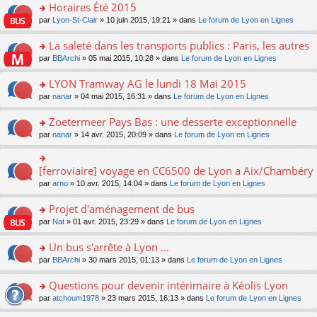
s
Horaires Été 2015
ult
o
par
Lyon-St-Clair
» 10 juin 2015, 19:21 » dans
Le forum de Lyon en Lignes
er
n
le
s
La saleté dans les transports publics : Paris, les autres
m
ult
e
o
par
BBArchi
» 05 mai 2015, 10:28 » dans
Le forum de Lyon en Lignes
er
s
n
le
s
s
LYON Tramway AG le lundi 18 Mai 2015
m
a
ult
e
o
par
nanar
» 04 mai 2015, 16:31 » dans
Le forum de Lyon en Lignes
g
er
s
n
e
le
s
s
Zoetermeer Pays Bas : une desserte exceptionnelle
n
m
a
ult
o
e
o
par
nanar
» 14 avr. 2015, 20:09 » dans
Le forum de Lyon en Lignes
g
er
n
s
n
e
le
lu
s
s
n
m
le
a
ult
[ferroviaire] voyage en CC6500 de Lyon a Aix/Chambéry
o
o
e
pl
g
er
n
n
s
u
par
arno
» 10 avr. 2015, 14:04 » dans
Le forum de Lyon en Lignes
e
le
lu
s
s
s
n
m
le
ult
a
ré
Projet d'aménagement de bus
o
e
pl
er
g
c
n
s
u
o
par
Nat
» 01 avr. 2015, 23:29 » dans
Le forum de Lyon en Lignes
le
e
e
lu
s
s
n
m
n
nt
le
a
ré
s
e
Un bus s'arrête à Lyon ...
o
pl
g
c
ult
s
n
u
o
par
BBArchi
» 30 mars 2015, 01:13 » dans
Le forum de Lyon en Lignes
e
e
er
s
lu
s
n
n
nt
le
a
le
ré
s
Questions pour devenir intérimaire à Kéolis Lyon
o
m
g
pl
c
ult
n
e
e
u
o
par
atchoum1978
» 23 mars 2015, 16:13 » dans
Le forum de Lyon en Lignes
e
er
lu
s
n
s
n
nt
le
le