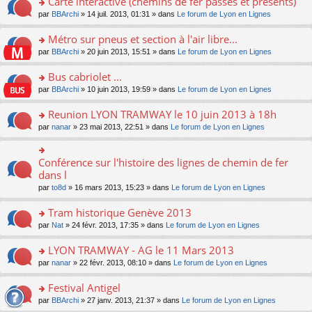
Carte interactive (chemins de fer passés et présents)
nt
m
le
a
ré
ult
o
e
pl
o
par
BBArchi
» 14 juil. 2013, 01:31 » dans
Le forum de Lyon en Lignes
g
c
er
n
s
u
n
e
e
le
lu
s
s
s
Métro sur pneus et section à l'air libre...
n
nt
m
le
a
ré
ult
o
e
pl
o
par
BBArchi
» 20 juin 2013, 15:51 » dans
Le forum de Lyon en Lignes
g
c
er
n
s
u
n
e
e
le
lu
s
s
s
Bus cabriolet ...
n
nt
m
le
a
ré
ult
o
e
pl
o
par
BBArchi
» 10 juin 2013, 19:59 » dans
Le forum de Lyon en Lignes
g
c
er
n
s
u
n
e
e
le
lu
s
s
s
Reunion LYON TRAMWAY le 10 juin 2013 à 18h
n
nt
m
le
a
ré
ult
o
e
pl
o
par
nanar
» 23 mai 2013, 22:51 » dans
Le forum de Lyon en Lignes
g
c
er
n
s
u
n
e
e
le
lu
s
s
s
n
nt
m
le
a
ré
ult
Conférence sur l'histoire des lignes de chemin de fer
o
o
e
pl
g
c
er
n
n
dans l
s
u
e
e
le
lu
s
s
s
n
par
to8d
» 16 mars 2013, 15:23 » dans
Le forum de Lyon en Lignes
nt
m
le
ult
a
ré
o
e
pl
er
g
c
n
Tram historique Genève 2013
s
u
le
e
e
lu
s
s
m
n
o
par
Nat
» 24 févr. 2013, 17:35 » dans
Le forum de Lyon en Lignes
nt
le
a
ré
e
o
n
pl
g
c
s
n
s
LYON TRAMWAY - AG le 11 Mars 2013
u
e
e
s
lu
ult
s
n
o
par
nanar
» 22 févr. 2013, 08:10 » dans
Le forum de Lyon en Lignes
nt
a
le
er
ré
o
n
g
pl
le
c
n
s
Festival Antigel
e
u
m
e
lu
ult
n
s
e
o
par
BBArchi
» 27 janv. 2013, 21:37 » dans
Le forum de Lyon en Lignes
nt
le
er
o
ré
s
n