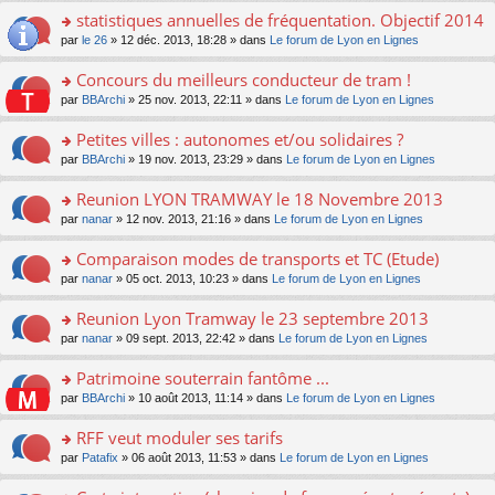
ré
er
e
le
s
statistiques annuelles de fréquentation. Objectif 2014
c
le
n
pl
a
e
m
o
o
par
le 26
» 12 déc. 2013, 18:28 » dans
Le forum de Lyon en Lignes
u
g
nt
e
n
n
s
e
s
lu
s
ré
Concours du meilleurs conducteur de tram !
n
s
le
ult
c
o
o
par
BBArchi
» 25 nov. 2013, 22:11 » dans
Le forum de Lyon en Lignes
a
pl
er
e
n
n
g
u
le
nt
lu
s
Petites villes : autonomes et/ou solidaires ?
e
s
m
le
ult
n
ré
e
o
par
BBArchi
» 19 nov. 2013, 23:29 » dans
Le forum de Lyon en Lignes
pl
er
o
c
s
n
u
le
n
e
s
s
s
Reunion LYON TRAMWAY le 18 Novembre 2013
m
lu
nt
a
ult
ré
e
o
par
nanar
» 12 nov. 2013, 21:16 » dans
Le forum de Lyon en Lignes
le
g
er
c
s
n
pl
e
le
e
s
s
u
Comparaison modes de transports et TC (Etude)
n
m
nt
a
ult
s
o
e
o
par
nanar
» 05 oct. 2013, 10:23 » dans
Le forum de Lyon en Lignes
g
er
ré
n
s
n
e
le
c
lu
s
s
Reunion Lyon Tramway le 23 septembre 2013
n
m
e
le
a
ult
o
e
nt
pl
o
par
nanar
» 09 sept. 2013, 22:42 » dans
Le forum de Lyon en Lignes
g
er
n
s
u
n
e
le
lu
s
s
s
Patrimoine souterrain fantôme ...
n
m
le
a
ré
ult
o
e
pl
o
par
BBArchi
» 10 août 2013, 11:14 » dans
Le forum de Lyon en Lignes
g
c
er
n
s
u
n
e
e
le
lu
s
s
s
RFF veut moduler ses tarifs
n
nt
m
le
a
ré
ult
o
e
pl
o
par
Patafix
» 06 août 2013, 11:53 » dans
Le forum de Lyon en Lignes
g
c
er
n
s
u
n
e
e
le
lu
s
s
s
n