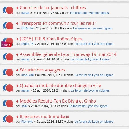
o
ré
s
n
pl
le
n
c
s
s
Chemins de fer japonais : chiffres
u
m
lu
e
a
ult
s
e
o
par
nanar
» 02 juil. 2014, 23:06 » dans
Le forum de Lyon en Lignes
le
nt
g
er
ré
s
n
pl
e
le
c
s
s
u
Transports en commun / "sur les rails"
n
m
e
a
ult
s
o
e
o
par
BBArchi
» 26 juin 2014, 11:06 » dans
Le forum de Lyon en Lignes
nt
g
er
ré
n
s
n
e
le
c
lu
s
s
[2015] TER & Cars Rhône-Alpes
n
m
e
le
a
ult
o
e
nt
pl
o
par
Didier 74
» 21 juin 2014, 15:48 » dans
Le forum de Lyon en Lignes
g
er
n
s
u
n
e
le
lu
s
s
s
Assemblée générale Lyon Tramway 19 mai 2014
n
m
le
a
ré
ult
o
e
pl
o
par
nanar
» 08 mai 2014, 10:01 » dans
Le forum de Lyon en Lignes
g
c
er
n
s
u
n
e
e
le
lu
s
s
s
Sécurité des voyageurs
n
nt
m
le
a
ré
ult
o
e
pl
o
par
man-x86
» 01 mai 2014, 11:38 » dans
Le forum de Lyon en Lignes
g
c
er
n
s
u
n
e
e
le
lu
s
s
s
Quand la mobilité durable change la ville
n
nt
m
le
a
ré
ult
o
e
pl
o
par
nanar
» 23 avr. 2014, 22:24 » dans
Le forum de Lyon en Lignes
g
c
er
n
s
u
n
e
e
le
lu
s
s
s
Modèles Réduits Tan Ex Divia et Ginko
n
nt
m
le
a
ré
ult
o
e
pl
o
par
JSN
» 23 avr. 2014, 06:33 » dans
Le forum de Lyon en Lignes
g
c
er
n
s
u
n
e
e
le
lu
s
s
s
Itinéraires multi-modaux
n
nt
m
le
a
ré
ult
o
e
pl
o
par
Pierre4L
» 21 avr. 2014, 14:59 » dans
Le forum de Lyon en Lignes
g
c
er
n
s
u
n
e
e
le
lu