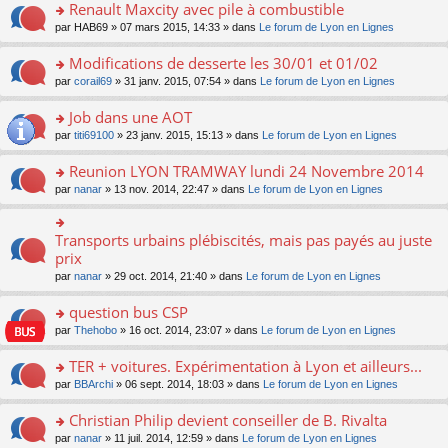
s
o
ré
s
Renault Maxcity avec pile à combustible
m
pl
a
n
c
ult
e
u
o
par
HAB69
» 07 mars 2015, 14:33 » dans
Le forum de Lyon en Lignes
g
lu
e
er
s
s
n
e
le
nt
le
s
ré
s
Modifications de desserte les 30/01 et 01/02
n
pl
m
a
c
ult
o
u
e
o
par
corail69
» 31 janv. 2015, 07:54 » dans
Le forum de Lyon en Lignes
g
e
er
n
s
s
n
e
nt
le
lu
ré
s
s
Job dans une AOT
n
m
le
c
a
ult
o
e
pl
o
par
titi69100
» 23 janv. 2015, 15:13 » dans
Le forum de Lyon en Lignes
e
g
er
n
s
u
n
nt
e
le
lu
s
s
s
Reunion LYON TRAMWAY lundi 24 Novembre 2014
n
m
le
a
ré
ult
o
e
pl
o
par
nanar
» 13 nov. 2014, 22:47 » dans
Le forum de Lyon en Lignes
g
c
er
n
s
u
n
e
e
le
lu
s
s
s
n
nt
m
le
a
ré
ult
Transports urbains plébiscités, mais pas payés au juste
o
o
e
pl
g
c
er
n
n
prix
s
u
e
e
le
lu
s
s
s
n
par
nanar
» 29 oct. 2014, 21:40 » dans
Le forum de Lyon en Lignes
nt
m
le
ult
a
ré
o
e
pl
er
g
c
n
question bus CSP
s
u
le
e
e
lu
s
s
m
n
o
par
Thehobo
» 16 oct. 2014, 23:07 » dans
Le forum de Lyon en Lignes
nt
le
a
ré
e
o
n
pl
g
c
s
n
s
TER + voitures. Expérimentation à Lyon et ailleurs...
u
e
e
s
lu
ult
s
n
o
par
BBArchi
» 06 sept. 2014, 18:03 » dans
Le forum de Lyon en Lignes
nt
a
le
er
ré
o
n
g
pl
le
c
n
s
Christian Philip devient conseiller de B. Rivalta
e
u
m
e
lu
ult
n
s
e
o
par
nanar
» 11 juil. 2014, 12:59 » dans
Le forum de Lyon en Lignes
nt
le
er