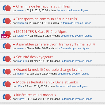
o
ré
s
n
pl
le
n
c
s
s
Chemins de fer japonais : chiffres
u
m
lu
e
a
ult
s
e
o
par
nanar
» 02 juil. 2014, 23:06 » dans
Le forum de Lyon en Lignes
le
nt
g
er
ré
s
n
pl
e
le
c
s
s
u
Transports en commun / "sur les rails"
n
m
e
a
ult
s
o
e
o
par
BBArchi
» 26 juin 2014, 11:06 » dans
Le forum de Lyon en Lignes
nt
g
er
ré
n
s
n
e
le
c
lu
s
s
[2015] TER & Cars Rhône-Alpes
n
m
e
le
a
ult
o
e
nt
pl
o
par
Didier 74
» 21 juin 2014, 15:48 » dans
Le forum de Lyon en Lignes
g
er
n
s
u
n
e
le
lu
s
s
s
Assemblée générale Lyon Tramway 19 mai 2014
n
m
le
a
ré
ult
o
e
pl
o
par
nanar
» 08 mai 2014, 10:01 » dans
Le forum de Lyon en Lignes
g
c
er
n
s
u
n
e
e
le
lu
s
s
s
Sécurité des voyageurs
n
nt
m
le
a
ré
ult
o
e
pl
o
par
man-x86
» 01 mai 2014, 11:38 » dans
Le forum de Lyon en Lignes
g
c
er
n
s
u
n
e
e
le
lu
s
s
s
Quand la mobilité durable change la ville
n
nt
m
le
a
ré
ult
o
e
pl
o
par
nanar
» 23 avr. 2014, 22:24 » dans
Le forum de Lyon en Lignes
g
c
er
n
s
u
n
e
e
le
lu
s
s
s
Modèles Réduits Tan Ex Divia et Ginko
n
nt
m
le
a
ré
ult
o
e
pl
o
par
JSN
» 23 avr. 2014, 06:33 » dans
Le forum de Lyon en Lignes
g
c
er
n
s
u
n
e
e
le
lu
s
s
s
Itinéraires multi-modaux
n
nt
m
le
a
ré
ult
o
e
pl
o
par
Pierre4L
» 21 avr. 2014, 14:59 » dans
Le forum de Lyon en Lignes
g
c
er
n
s
u
n
e
e
le
lu