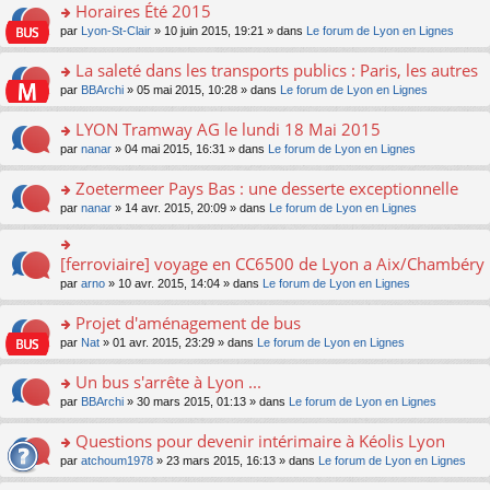
s
Horaires Été 2015
ult
o
par
Lyon-St-Clair
» 10 juin 2015, 19:21 » dans
Le forum de Lyon en Lignes
er
n
le
s
La saleté dans les transports publics : Paris, les autres
m
ult
e
o
par
BBArchi
» 05 mai 2015, 10:28 » dans
Le forum de Lyon en Lignes
er
s
n
le
s
s
LYON Tramway AG le lundi 18 Mai 2015
m
a
ult
e
o
par
nanar
» 04 mai 2015, 16:31 » dans
Le forum de Lyon en Lignes
g
er
s
n
e
le
s
s
Zoetermeer Pays Bas : une desserte exceptionnelle
n
m
a
ult
o
e
o
par
nanar
» 14 avr. 2015, 20:09 » dans
Le forum de Lyon en Lignes
g
er
n
s
n
e
le
lu
s
s
n
m
le
a
ult
[ferroviaire] voyage en CC6500 de Lyon a Aix/Chambéry
o
o
e
pl
g
er
n
n
s
u
par
arno
» 10 avr. 2015, 14:04 » dans
Le forum de Lyon en Lignes
e
le
lu
s
s
s
n
m
le
ult
a
ré
Projet d'aménagement de bus
o
e
pl
er
g
c
n
s
u
o
par
Nat
» 01 avr. 2015, 23:29 » dans
Le forum de Lyon en Lignes
le
e
e
lu
s
s
n
m
n
nt
le
a
ré
s
e
Un bus s'arrête à Lyon ...
o
pl
g
c
ult
s
n
u
o
par
BBArchi
» 30 mars 2015, 01:13 » dans
Le forum de Lyon en Lignes
e
e
er
s
lu
s
n
n
nt
le
a
le
ré
s
Questions pour devenir intérimaire à Kéolis Lyon
o
m
g
pl
c
ult
n
e
e
u
o
par
atchoum1978
» 23 mars 2015, 16:13 » dans
Le forum de Lyon en Lignes
e
er
lu
s
n
s
n
nt
le
le