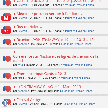
Carte interactive (chemins de fer passés et présents)
nt
m
le
a
ré
ult
o
e
pl
o
par
BBArchi
» 14 juil. 2013, 01:31 » dans
Le forum de Lyon en Lignes
g
c
er
n
s
u
n
e
e
le
lu
s
s
s
Métro sur pneus et section à l'air libre...
n
nt
m
le
a
ré
ult
o
e
pl
o
par
BBArchi
» 20 juin 2013, 15:51 » dans
Le forum de Lyon en Lignes
g
c
er
n
s
u
n
e
e
le
lu
s
s
s
Bus cabriolet ...
n
nt
m
le
a
ré
ult
o
e
pl
o
par
BBArchi
» 10 juin 2013, 19:59 » dans
Le forum de Lyon en Lignes
g
c
er
n
s
u
n
e
e
le
lu
s
s
s
Reunion LYON TRAMWAY le 10 juin 2013 à 18h
n
nt
m
le
a
ré
ult
o
e
pl
o
par
nanar
» 23 mai 2013, 22:51 » dans
Le forum de Lyon en Lignes
g
c
er
n
s
u
n
e
e
le
lu
s
s
s
n
nt
m
le
a
ré
ult
Conférence sur l'histoire des lignes de chemin de fer
o
o
e
pl
g
c
er
n
n
dans l
s
u
e
e
le
lu
s
s
s
n
par
to8d
» 16 mars 2013, 15:23 » dans
Le forum de Lyon en Lignes
nt
m
le
ult
a
ré
o
e
pl
er
g
c
n
Tram historique Genève 2013
s
u
le
e
e
lu
s
s
m
n
o
par
Nat
» 24 févr. 2013, 17:35 » dans
Le forum de Lyon en Lignes
nt
le
a
ré
e
o
n
pl
g
c
s
n
s
LYON TRAMWAY - AG le 11 Mars 2013
u
e
e
s
lu
ult
s
n
o
par
nanar
» 22 févr. 2013, 08:10 » dans
Le forum de Lyon en Lignes
nt
a
le
er
ré
o
n
g
pl
le
c
n
s
Festival Antigel
e
u
m
e
lu
ult
n
s
e
o
par
BBArchi
» 27 janv. 2013, 21:37 » dans
Le forum de Lyon en Lignes
nt
le
er
o
ré
s
n