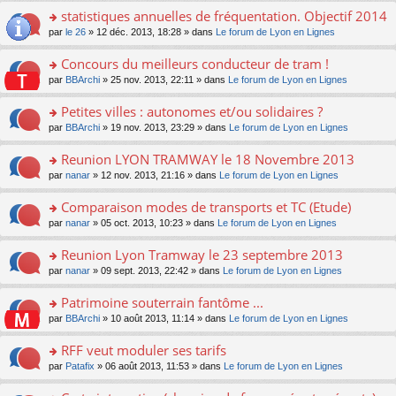
ré
er
e
le
s
statistiques annuelles de fréquentation. Objectif 2014
c
le
n
pl
a
e
m
o
o
par
le 26
» 12 déc. 2013, 18:28 » dans
Le forum de Lyon en Lignes
u
g
nt
e
n
n
s
e
s
lu
s
ré
Concours du meilleurs conducteur de tram !
n
s
le
ult
c
o
o
par
BBArchi
» 25 nov. 2013, 22:11 » dans
Le forum de Lyon en Lignes
a
pl
er
e
n
n
g
u
le
nt
lu
s
Petites villes : autonomes et/ou solidaires ?
e
s
m
le
ult
n
ré
e
o
par
BBArchi
» 19 nov. 2013, 23:29 » dans
Le forum de Lyon en Lignes
pl
er
o
c
s
n
u
le
n
e
s
s
s
Reunion LYON TRAMWAY le 18 Novembre 2013
m
lu
nt
a
ult
ré
e
o
par
nanar
» 12 nov. 2013, 21:16 » dans
Le forum de Lyon en Lignes
le
g
er
c
s
n
pl
e
le
e
s
s
u
Comparaison modes de transports et TC (Etude)
n
m
nt
a
ult
s
o
e
o
par
nanar
» 05 oct. 2013, 10:23 » dans
Le forum de Lyon en Lignes
g
er
ré
n
s
n
e
le
c
lu
s
s
Reunion Lyon Tramway le 23 septembre 2013
n
m
e
le
a
ult
o
e
nt
pl
o
par
nanar
» 09 sept. 2013, 22:42 » dans
Le forum de Lyon en Lignes
g
er
n
s
u
n
e
le
lu
s
s
s
Patrimoine souterrain fantôme ...
n
m
le
a
ré
ult
o
e
pl
o
par
BBArchi
» 10 août 2013, 11:14 » dans
Le forum de Lyon en Lignes
g
c
er
n
s
u
n
e
e
le
lu
s
s
s
RFF veut moduler ses tarifs
n
nt
m
le
a
ré
ult
o
e
pl
o
par
Patafix
» 06 août 2013, 11:53 » dans
Le forum de Lyon en Lignes
g
c
er
n
s
u
n
e
e
le
lu
s
s
s
n