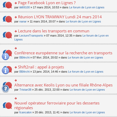
s
s
s
Page Facebook Lyon en Lignes ?
n
nt
m
le
a
ré
ult
o
e
pl
o
par
titi69100
» 17 mars 2014, 10:53 » dans
Le forum de Lyon en Lignes
g
c
er
n
s
u
n
e
e
le
lu
s
s
s
Réunion LYON TRAMWAY Lundi 24 mars 2014
n
nt
m
le
a
ré
ult
o
e
pl
o
par
nanar
» 11 mars 2014, 20:07 » dans
Le forum de Lyon en Lignes
g
c
er
n
s
u
n
e
e
le
lu
s
s
s
Lecture dans les transports en commun
n
nt
m
le
a
ré
ult
o
e
pl
o
par
LectureTransports
» 07 mars 2014, 12:35 » dans
Le forum de Lyon en
g
c
er
n
s
u
n
Lignes
e
e
le
lu
s
s
s
n
nt
m
le
a
ré
ult
o
e
pl
g
c
er
Conférence européenne sur la recherche en transports
n
o
s
u
e
e
le
lu
n
s
s
par
BBArchi
» 07 févr. 2014, 20:02 » dans
Le forum de Lyon en Lignes
n
nt
m
le
s
a
ré
o
e
pl
ult
g
c
Shift2rail : appel à projets
n
s
u
er
e
e
lu
s
s
o
par
BBArchi
» 13 janv. 2014, 14:46 » dans
Le forum de Lyon en Lignes
le
n
nt
le
a
ré
n
m
o
pl
g
c
s
e
n
u
e
e
ult
s
Alternance avec Keolis Lyon ou une filiale Rhône-Alpes
lu
o
s
n
nt
er
s
le
n
ré
par
Tristan38
» 25 déc. 2013, 22:00 » dans
Le forum de Lyon en Lignes
o
le
a
pl
s
c
n
m
g
u
ult
e
lu
e
e
s
er
nt
Nouvel opérateur ferroviaire pour les dessertes
le
o
s
n
ré
le
pl
n
régionales
s
o
c
m
u
s
a
n
e
e
par
fcancalon
» 20 déc. 2013, 11:41 » dans
Le forum de Lyon en Lignes
s
ult
g
lu
nt
s