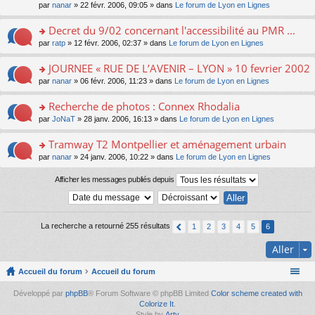
s
par
nanar
» 22 févr. 2006, 09:05 » dans
Le forum de Lyon en Lignes
ult
er
Decret du 9/02 concernant l'accessibilité au PMR ...
le
m
o
par
ratp
» 12 févr. 2006, 02:37 » dans
Le forum de Lyon en Lignes
e
n
s
s
JOURNEE « RUE DE L’AVENIR – LYON » 10 fevrier 2002
s
ult
o
par
nanar
» 06 févr. 2006, 11:23 » dans
Le forum de Lyon en Lignes
a
er
n
g
le
s
Recherche de photos : Connex Rhodalia
e
m
ult
n
e
o
par
JoNaT
» 28 janv. 2006, 16:13 » dans
Le forum de Lyon en Lignes
er
o
s
n
le
n
s
s
Tramway T2 Montpellier et aménagement urbain
m
lu
a
ult
e
o
par
nanar
» 24 janv. 2006, 10:22 » dans
Le forum de Lyon en Lignes
le
g
er
s
n
pl
e
le
s
s
Afficher les messages publiés depuis
u
n
m
a
ult
s
o
e
g
er
ré
n
s
e
le
c
lu
s
n
m
e
le
a
La recherche a retourné 255 résultats
1
2
3
4
5
6
o
e
nt
pl
g
n
s
u
e
Aller
lu
s
s
n
le
a
ré
o
pl
Accueil du forum
Accueil du forum
g
c
n
u
e
e
lu
s
Développé par
phpBB
® Forum Software © phpBB Limited
Color scheme created with
n
nt
le
ré
Colorize It
.
o
pl
c
Style by
Arty