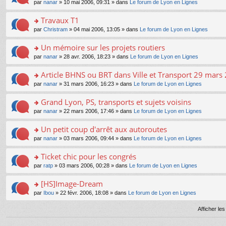
e
pl
o
par
nanar
» 10 mai 2006, 09:31 » dans
Le forum de Lyon en Lignes
g
c
er
n
s
u
n
e
e
le
lu
s
s
s
Travaux T1
n
nt
m
le
a
ré
ult
o
e
pl
o
par
Christram
» 04 mai 2006, 13:05 » dans
Le forum de Lyon en Lignes
g
c
er
n
s
u
n
e
e
le
lu
s
s
s
Un mémoire sur les projets routiers
n
nt
m
le
a
ré
ult
o
e
pl
o
par
nanar
» 28 avr. 2006, 18:23 » dans
Le forum de Lyon en Lignes
g
c
er
n
s
u
n
e
e
le
lu
s
s
s
Article BHNS ou BRT dans Ville et Transport 29 mars
n
nt
m
le
a
ré
ult
o
e
pl
o
par
nanar
» 31 mars 2006, 16:23 » dans
Le forum de Lyon en Lignes
g
c
er
n
s
u
n
e
e
le
lu
s
s
s
Grand Lyon, PS, transports et sujets voisins
n
nt
m
le
a
ré
ult
o
e
pl
o
par
nanar
» 22 mars 2006, 17:46 » dans
Le forum de Lyon en Lignes
g
c
er
n
s
u
n
e
e
le
lu
s
s
s
Un petit coup d'arrêt aux autoroutes
n
nt
m
le
a
ré
ult
o
e
pl
o
par
nanar
» 03 mars 2006, 09:44 » dans
Le forum de Lyon en Lignes
g
c
er
n
s
u
n
e
e
le
lu
s
s
s
Ticket chic pour les congrés
n
nt
m
le
a
ré
ult
o
e
pl
o
par
ratp
» 03 mars 2006, 00:28 » dans
Le forum de Lyon en Lignes
g
c
er
n
s
u
n
e
e
le
lu
s
s
s
[HS]Image-Dream
n
nt
m
le
a
ré
ult
o
e
pl
o
par
Ibou
» 22 févr. 2006, 18:08 » dans
Le forum de Lyon en Lignes
g
c
er
n
s
u
n
e
e
le
lu
s
s
s
Afficher le
n
nt
m
le
a
ré
ult
o
e
pl
g
c
er
n