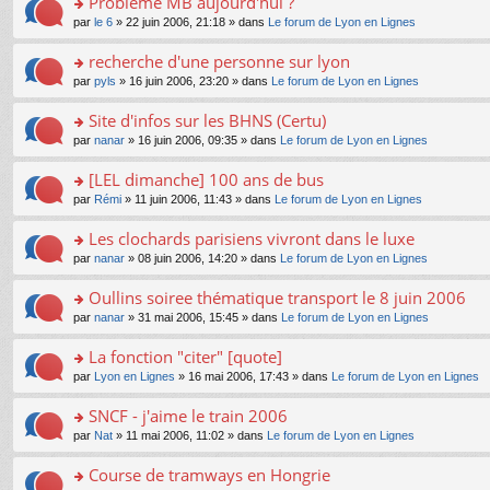
Problème MB aujourd'hui ?
nt
m
le
a
ré
ult
o
e
pl
o
par
le 6
» 22 juin 2006, 21:18 » dans
Le forum de Lyon en Lignes
g
c
er
n
s
u
n
e
e
le
lu
s
s
s
recherche d'une personne sur lyon
n
nt
m
le
a
ré
ult
o
e
pl
o
par
pyls
» 16 juin 2006, 23:20 » dans
Le forum de Lyon en Lignes
g
c
er
n
s
u
n
e
e
le
lu
s
s
s
Site d'infos sur les BHNS (Certu)
n
nt
m
le
a
ré
ult
o
e
pl
o
par
nanar
» 16 juin 2006, 09:35 » dans
Le forum de Lyon en Lignes
g
c
er
n
s
u
n
e
e
le
lu
s
s
s
[LEL dimanche] 100 ans de bus
n
nt
m
le
a
ré
ult
o
e
pl
o
par
Rémi
» 11 juin 2006, 11:43 » dans
Le forum de Lyon en Lignes
g
c
er
n
s
u
n
e
e
le
lu
s
s
s
Les clochards parisiens vivront dans le luxe
n
nt
m
le
a
ré
ult
o
e
pl
o
par
nanar
» 08 juin 2006, 14:20 » dans
Le forum de Lyon en Lignes
g
c
er
n
s
u
n
e
e
le
lu
s
s
s
Oullins soiree thématique transport le 8 juin 2006
n
nt
m
le
a
ré
ult
o
e
pl
o
par
nanar
» 31 mai 2006, 15:45 » dans
Le forum de Lyon en Lignes
g
c
er
n
s
u
n
e
e
le
lu
s
s
s
La fonction "citer" [quote]
n
nt
m
le
a
ré
ult
o
e
pl
o
par
Lyon en Lignes
» 16 mai 2006, 17:43 » dans
Le forum de Lyon en Lignes
g
c
er
n
s
u
n
e
e
le
lu
s
s
s
SNCF - j'aime le train 2006
n
nt
m
le
a
ré
ult
o
e
pl
o
par
Nat
» 11 mai 2006, 11:02 » dans
Le forum de Lyon en Lignes
g
c
er
n
s
u
n
e
e
le
lu
s
s
s
Course de tramways en Hongrie
n
nt
m
le
a
ré
ult
o