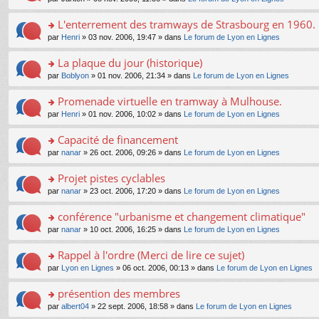
g
c
er
n
s
u
n
e
e
le
lu
s
s
s
L'enterrement des tramways de Strasbourg en 1960.
n
nt
m
le
a
ré
ult
o
e
pl
o
par
Henri
» 03 nov. 2006, 19:47 » dans
Le forum de Lyon en Lignes
g
c
er
n
s
u
n
e
e
le
lu
s
s
s
La plaque du jour (historique)
n
nt
m
le
a
ré
ult
o
e
pl
o
par
Boblyon
» 01 nov. 2006, 21:34 » dans
Le forum de Lyon en Lignes
g
c
er
n
s
u
n
e
e
le
lu
s
s
s
Promenade virtuelle en tramway à Mulhouse.
n
nt
m
le
a
ré
ult
o
e
pl
o
par
Henri
» 01 nov. 2006, 10:02 » dans
Le forum de Lyon en Lignes
g
c
er
n
s
u
n
e
e
le
lu
s
s
s
Capacité de financement
n
nt
m
le
a
ré
ult
o
e
pl
o
par
nanar
» 26 oct. 2006, 09:26 » dans
Le forum de Lyon en Lignes
g
c
er
n
s
u
n
e
e
le
lu
s
s
s
Projet pistes cyclables
n
nt
m
le
a
ré
ult
o
e
pl
o
par
nanar
» 23 oct. 2006, 17:20 » dans
Le forum de Lyon en Lignes
g
c
er
n
s
u
n
e
e
le
lu
s
s
s
conférence "urbanisme et changement climatique"
n
nt
m
le
a
ré
ult
o
e
pl
o
par
nanar
» 10 oct. 2006, 16:25 » dans
Le forum de Lyon en Lignes
g
c
er
n
s
u
n
e
e
le
lu
s
s
s
Rappel à l'ordre (Merci de lire ce sujet)
n
nt
m
le
a
ré
ult
o
e
pl
o
par
Lyon en Lignes
» 06 oct. 2006, 00:13 » dans
Le forum de Lyon en Lignes
g
c
er
n
s
u
n
e
e
le
lu
s
s
s
présention des membres
n
nt
m
le
a
ré
ult
o
e
pl
o
par
albert04
» 22 sept. 2006, 18:58 » dans
Le forum de Lyon en Lignes
g
c
er
n
s
u
n