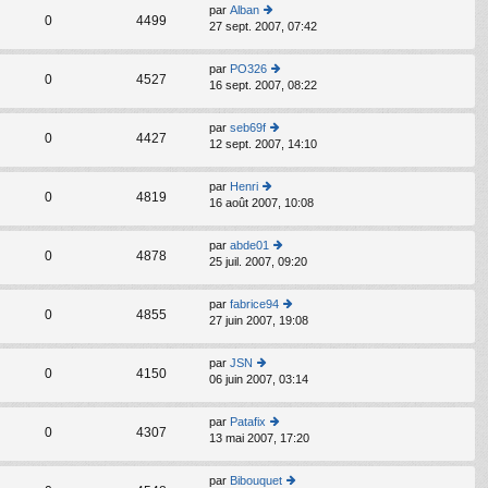
s
par
Alban
C
ult
0
4499
27 sept. 2007, 07:42
o
er
n
le
s
d
par
PO326
C
ult
0
4527
er
16 sept. 2007, 08:22
o
er
ni
n
le
er
s
d
par
seb69f
m
C
ult
0
4427
er
12 sept. 2007, 14:10
o
e
er
ni
n
s
le
er
s
s
d
par
Henri
m
C
ult
0
4819
a
er
16 août 2007, 10:08
o
e
er
g
ni
n
s
le
e
er
s
s
d
par
abde01
m
C
ult
0
4878
a
er
25 juil. 2007, 09:20
o
e
er
g
ni
n
s
le
e
er
s
s
d
par
fabrice94
m
C
ult
0
4855
a
er
27 juin 2007, 19:08
o
e
er
g
ni
n
s
le
e
er
s
s
d
par
JSN
m
C
ult
0
4150
a
er
06 juin 2007, 03:14
o
e
er
g
ni
n
s
le
e
er
s
s
d
par
Patafix
m
C
ult
0
4307
a
er
13 mai 2007, 17:20
o
e
er
g
ni
n
s
le
e
er
s
s
d
par
Bibouquet
m
C