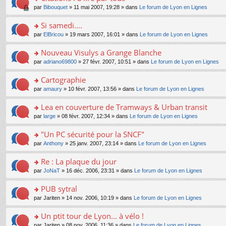
a
ré
ult
o
e
pl
o
par
Bibouquet
» 11 mai 2007, 19:28 » dans
Le forum de Lyon en Lignes
g
c
er
n
s
u
n
e
e
le
lu
s
s
s
Si samedi....
n
nt
m
le
a
ré
ult
o
e
pl
o
par
ElBricou
» 19 mars 2007, 16:01 » dans
Le forum de Lyon en Lignes
g
c
er
n
s
u
n
e
e
le
lu
s
s
s
Nouveau Visulys a Grange Blanche
n
nt
m
le
a
ré
ult
o
e
pl
o
par
adriano69800
» 27 févr. 2007, 10:51 » dans
Le forum de Lyon en Lignes
g
c
er
n
s
u
n
e
e
le
lu
s
s
s
Cartographie
n
nt
m
le
a
ré
ult
o
e
pl
o
par
amaury
» 10 févr. 2007, 13:56 » dans
Le forum de Lyon en Lignes
g
c
er
n
s
u
n
e
e
le
lu
s
s
s
Lea en couverture de Tramways & Urban transit
n
nt
m
le
a
ré
ult
o
e
pl
o
par
large
» 08 févr. 2007, 12:34 » dans
Le forum de Lyon en Lignes
g
c
er
n
s
u
n
e
e
le
lu
s
s
s
"Un PC sécurité pour la SNCF"
n
nt
m
le
a
ré
ult
o
e
pl
o
par
Anthony
» 25 janv. 2007, 23:14 » dans
Le forum de Lyon en Lignes
g
c
er
n
s
u
n
e
e
le
lu
s
s
s
Re : La plaque du jour
n
nt
m
le
a
ré
ult
o
e
pl
o
par
JoNaT
» 16 déc. 2006, 23:31 » dans
Le forum de Lyon en Lignes
g
c
er
n
s
u
n
e
e
le
lu
s
s
s
PUB sytral
n
nt
m
le
a
ré
ult
o
e
pl
o
par
Jariten
» 14 nov. 2006, 10:19 » dans
Le forum de Lyon en Lignes
g
c
er
n
s
u
n
e
e
le
lu
s
s
s
Un ptit tour de Lyon... à vélo !
n
nt
m
le
a
ré
ult
o
e
pl
o
par
Jariten
» 08 nov. 2006, 11:36 » dans
Le forum de Lyon en Lignes