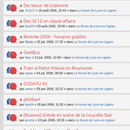
e
e
le
lu
s
s
s
De retour de Lisbonne
n
nt
m
le
a
ré
ult
o
e
pl
o
par
JUJU7
» 18 août 2006, 15:43 » dans
Le forum de Lyon en Lignes
g
c
er
n
s
u
n
e
e
le
lu
s
s
s
Des SC10 en classe affaire
n
nt
m
le
a
ré
ult
o
e
pl
o
par
bus64
» 03 août 2006, 19:56 » dans
Le forum de Lyon en Lignes
g
c
er
n
s
u
n
e
e
le
lu
s
s
s
Rentrée 2006 - horaires publiés
n
nt
m
le
a
ré
ult
o
e
pl
o
par
Bipbip
» 25 juil. 2006, 17:20 » dans
Le forum de Lyon en Lignes
g
c
er
n
s
u
n
e
e
le
lu
s
s
s
GestBus
n
nt
m
le
a
ré
ult
o
e
pl
o
par
Ibou
» 13 juil. 2006, 12:09 » dans
Le forum de Lyon en Lignes
g
c
er
n
s
u
n
e
e
le
lu
s
s
s
Train à Petite Vitesse en Roumanie
n
nt
m
le
a
ré
ult
o
e
pl
o
par
nanar
» 04 juil. 2006, 08:58 » dans
Le forum de Lyon en Lignes
g
c
er
n
s
u
n
e
e
le
lu
s
s
s
CODATU XII
n
nt
m
le
a
ré
ult
o
e
pl
o
par
nanar
» 28 juin 2006, 16:32 » dans
Le forum de Lyon en Lignes
g
c
er
n
s
u
n
e
e
le
lu
s
s
s
philibert
n
nt
m
le
a
ré
ult
o
e
pl
o
par
bus64
» 28 juin 2006, 11:05 » dans
Le forum de Lyon en Lignes
g
c
er
n
s
u
n
e
e
le
lu
s
s
s
[Roanne] Entrée en scène de la nouvelle Star
n
nt
m
le
a
ré
ult
o
e
pl
o
par
jerome
» 23 juin 2006, 18:26 » dans
Le forum de Lyon en Lignes
g
c
er
n
s
u
n
e
e
le
lu
s
s
s
n