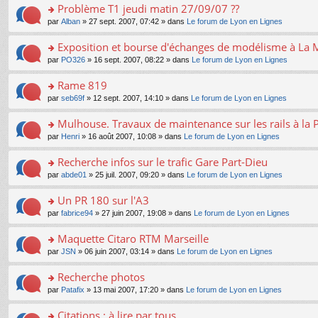
s
Problème T1 jeudi matin 27/09/07 ??
ult
o
par
Alban
» 27 sept. 2007, 07:42 » dans
Le forum de Lyon en Lignes
er
n
le
s
Exposition et bourse d'échanges de modélisme à La 
m
ult
e
o
par
PO326
» 16 sept. 2007, 08:22 » dans
Le forum de Lyon en Lignes
er
s
n
le
s
s
Rame 819
m
a
ult
e
o
par
seb69f
» 12 sept. 2007, 14:10 » dans
Le forum de Lyon en Lignes
g
er
s
n
e
le
s
s
Mulhouse. Travaux de maintenance sur les rails à la P
n
m
a
ult
o
e
o
par
Henri
» 16 août 2007, 10:08 » dans
Le forum de Lyon en Lignes
g
er
n
s
n
e
le
lu
s
s
Recherche infos sur le trafic Gare Part-Dieu
n
m
le
a
ult
o
e
pl
o
par
abde01
» 25 juil. 2007, 09:20 » dans
Le forum de Lyon en Lignes
g
er
n
s
u
n
e
le
lu
s
s
s
Un PR 180 sur l'A3
n
m
le
a
ré
ult
o
e
pl
o
par
fabrice94
» 27 juin 2007, 19:08 » dans
Le forum de Lyon en Lignes
g
c
er
n
s
u
n
e
e
le
lu
s
s
s
Maquette Citaro RTM Marseille
n
nt
m
le
a
ré
ult
o
e
pl
o
par
JSN
» 06 juin 2007, 03:14 » dans
Le forum de Lyon en Lignes
g
c
er
n
s
u
n
e
e
le
lu
s
s
s
Recherche photos
n
nt
m
le
a
ré
ult
o
e
pl
o
par
Patafix
» 13 mai 2007, 17:20 » dans
Le forum de Lyon en Lignes
g
c
er
n
s
u
n
e
e
le
lu
s
s
s
Citations : à lire par tous
n
nt
m
le