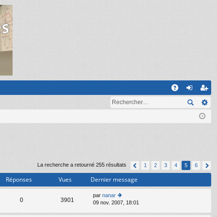
R
A
on
ns
Q
ne
cri
xi
pti
on
on
La recherche a retourné 255 résultats
1
2
3
4
5
6
Réponses
Vues
Dernier message
par
nanar
C
0
3901
09 nov. 2007, 18:01
o
n