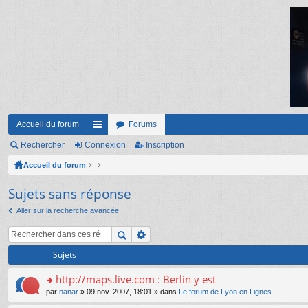
Accueil du forum
Forums
Rechercher
Connexion
ac
Inscription
Accueil du forum
co
ur
Sujets sans réponse
ci
Aller sur la recherche avancée
s
Sujets
http://maps.live.com : Berlin y est
o
par
nanar
» 09 nov. 2007, 18:01 » dans
Le forum de Lyon en Lignes
n