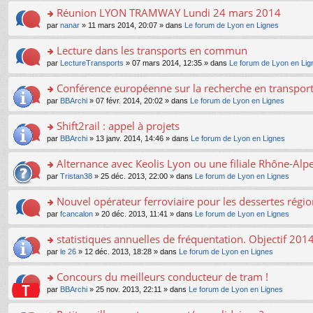
e
e
le
lu
s
s
s
Réunion LYON TRAMWAY Lundi 24 mars 2014
n
nt
m
le
a
ré
ult
o
e
pl
o
par
nanar
» 11 mars 2014, 20:07 » dans
Le forum de Lyon en Lignes
g
c
er
n
s
u
n
e
e
le
lu
s
s
s
Lecture dans les transports en commun
n
nt
m
le
a
ré
ult
o
e
pl
o
par
LectureTransports
» 07 mars 2014, 12:35 » dans
Le forum de Lyon en Lig
g
c
er
n
s
u
n
e
e
le
lu
s
s
s
Conférence européenne sur la recherche en transpor
n
nt
m
le
a
ré
ult
o
e
pl
o
par
BBArchi
» 07 févr. 2014, 20:02 » dans
Le forum de Lyon en Lignes
g
c
er
n
s
u
n
e
e
le
lu
s
s
s
Shift2rail : appel à projets
n
nt
m
le
a
ré
ult
o
e
pl
o
par
BBArchi
» 13 janv. 2014, 14:46 » dans
Le forum de Lyon en Lignes
g
c
er
n
s
u
n
e
e
le
lu
s
s
s
Alternance avec Keolis Lyon ou une filiale Rhône-Alp
n
nt
m
le
a
ré
ult
o
e
pl
o
par
Tristan38
» 25 déc. 2013, 22:00 » dans
Le forum de Lyon en Lignes
g
c
er
n
s
u
n
e
e
le
lu
s
s
s
Nouvel opérateur ferroviaire pour les dessertes régio
n
nt
m
le
a
ré
ult
o
e
pl
o
par
fcancalon
» 20 déc. 2013, 11:41 » dans
Le forum de Lyon en Lignes
g
c
er
n
s
u
n
e
e
le
lu
s
s
s
statistiques annuelles de fréquentation. Objectif 201
n
nt
m
le
a
ré
ult
o
e
pl
o
par
le 26
» 12 déc. 2013, 18:28 » dans
Le forum de Lyon en Lignes
g
c
er
n
s
u
n
e
e
le
lu
s
s
s
Concours du meilleurs conducteur de tram !
n
nt
m
le
a
ré
ult
o
e
pl
o
par
BBArchi
» 25 nov. 2013, 22:11 » dans
Le forum de Lyon en Lignes
g
c
er
n
s
u
n
e
e
le
lu
s
s
s
n