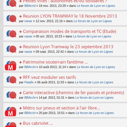
Petites villes : autonomes et/ou solidaires ?
nt
m
le
a
ré
ult
o
e
pl
o
par
BBArchi
» 19 nov. 2013, 23:29 » dans
Le forum de Lyon en Lignes
g
c
er
n
s
u
n
e
e
le
lu
s
s
s
Reunion LYON TRAMWAY le 18 Novembre 2013
n
nt
m
le
a
ré
ult
o
e
pl
o
par
nanar
» 12 nov. 2013, 21:16 » dans
Le forum de Lyon en Lignes
g
c
er
n
s
u
n
e
e
le
lu
s
s
s
Comparaison modes de transports et TC (Etude)
n
nt
m
le
a
ré
ult
o
e
pl
o
par
nanar
» 05 oct. 2013, 10:23 » dans
Le forum de Lyon en Lignes
g
c
er
n
s
u
n
e
e
le
lu
s
s
s
Reunion Lyon Tramway le 23 septembre 2013
n
nt
m
le
a
ré
ult
o
e
pl
o
par
nanar
» 09 sept. 2013, 22:42 » dans
Le forum de Lyon en Lignes
g
c
er
n
s
u
n
e
e
le
lu
s
s
s
Patrimoine souterrain fantôme ...
n
nt
m
le
a
ré
ult
o
e
pl
o
par
BBArchi
» 10 août 2013, 11:14 » dans
Le forum de Lyon en Lignes
g
c
er
n
s
u
n
e
e
le
lu
s
s
s
RFF veut moduler ses tarifs
n
nt
m
le
a
ré
ult
o
e
pl
o
par
Patafix
» 06 août 2013, 11:53 » dans
Le forum de Lyon en Lignes
g
c
er
n
s
u
n
e
e
le
lu
s
s
s
Carte interactive (chemins de fer passés et présents)
n
nt
m
le
a
ré
ult
o
e
pl
o
par
BBArchi
» 14 juil. 2013, 01:31 » dans
Le forum de Lyon en Lignes
g
c
er
n
s
u
n
e
e
le
lu
s
s
s
Métro sur pneus et section à l'air libre...
n
nt
m
le
a
ré
ult
o
e
pl
o
par
BBArchi
» 20 juin 2013, 15:51 » dans
Le forum de Lyon en Lignes
g
c
er
n
s
u
n
e
e
le
lu
s
s
s
Bus cabriolet ...
n
nt
m
le
a
ré
ult
o