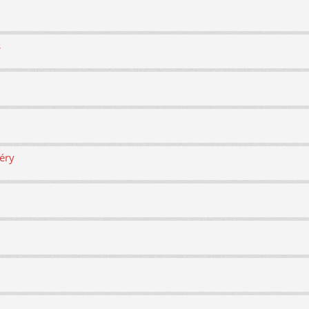
s
éry