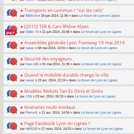
g
c
er
n
s
u
n
e
e
le
lu
s
s
s
Transports en commun / "sur les rails"
n
nt
m
le
a
ré
ult
o
e
pl
o
par
BBArchi
» 26 juin 2014, 11:06 » dans
Le forum de Lyon en Lignes
g
c
er
n
s
u
n
e
e
le
lu
s
s
s
[2015] TER & Cars Rhône-Alpes
n
nt
m
le
a
ré
ult
o
e
pl
o
par
Didier 74
» 21 juin 2014, 15:48 » dans
Le forum de Lyon en Lignes
g
c
er
n
s
u
n
e
e
le
lu
s
s
s
Assemblée générale Lyon Tramway 19 mai 2014
n
nt
m
le
a
ré
ult
o
e
pl
o
par
nanar
» 08 mai 2014, 10:01 » dans
Le forum de Lyon en Lignes
g
c
er
n
s
u
n
e
e
le
lu
s
s
s
Sécurité des voyageurs
n
nt
m
le
a
ré
ult
o
e
pl
o
par
man-x86
» 01 mai 2014, 11:38 » dans
Le forum de Lyon en Lignes
g
c
er
n
s
u
n
e
e
le
lu
s
s
s
Quand la mobilité durable change la ville
n
nt
m
le
a
ré
ult
o
e
pl
o
par
nanar
» 23 avr. 2014, 22:24 » dans
Le forum de Lyon en Lignes
g
c
er
n
s
u
n
e
e
le
lu
s
s
s
Modèles Réduits Tan Ex Divia et Ginko
n
nt
m
le
a
ré
ult
o
e
pl
o
par
JSN
» 23 avr. 2014, 06:33 » dans
Le forum de Lyon en Lignes
g
c
er
n
s
u
n
e
e
le
lu
s
s
s
Itinéraires multi-modaux
n
nt
m
le
a
ré
ult
o
e
pl
o
par
Pierre4L
» 21 avr. 2014, 14:59 » dans
Le forum de Lyon en Lignes
g
c
er
n
s
u
n
e
e
le
lu
s
s
s
Page Facebook Lyon en Lignes ?
n
nt
m
le
a
ré
ult
o
e
pl
o
par
titi69100
» 17 mars 2014, 10:53 » dans
Le forum de Lyon en Lignes
g
c
er
n
s
u
n