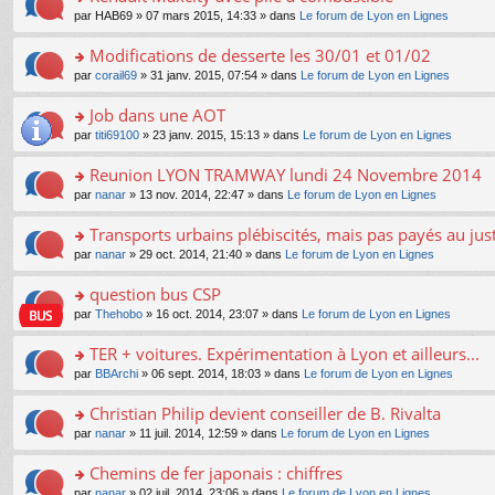
a
ré
ult
o
e
pl
o
par
HAB69
» 07 mars 2015, 14:33 » dans
Le forum de Lyon en Lignes
g
c
er
n
s
u
n
e
e
le
lu
s
s
s
Modifications de desserte les 30/01 et 01/02
n
nt
m
le
a
ré
ult
o
e
pl
o
par
corail69
» 31 janv. 2015, 07:54 » dans
Le forum de Lyon en Lignes
g
c
er
n
s
u
n
e
e
le
lu
s
s
s
Job dans une AOT
n
nt
m
le
a
ré
ult
o
e
pl
o
par
titi69100
» 23 janv. 2015, 15:13 » dans
Le forum de Lyon en Lignes
g
c
er
n
s
u
n
e
e
le
lu
s
s
s
Reunion LYON TRAMWAY lundi 24 Novembre 2014
n
nt
m
le
a
ré
ult
o
e
pl
o
par
nanar
» 13 nov. 2014, 22:47 » dans
Le forum de Lyon en Lignes
g
c
er
n
s
u
n
e
e
le
lu
s
s
s
Transports urbains plébiscités, mais pas payés au jus
n
nt
m
le
a
ré
ult
o
e
pl
o
par
nanar
» 29 oct. 2014, 21:40 » dans
Le forum de Lyon en Lignes
g
c
er
n
s
u
n
e
e
le
lu
s
s
s
question bus CSP
n
nt
m
le
a
ré
ult
o
e
pl
o
par
Thehobo
» 16 oct. 2014, 23:07 » dans
Le forum de Lyon en Lignes
g
c
er
n
s
u
n
e
e
le
lu
s
s
s
TER + voitures. Expérimentation à Lyon et ailleurs...
n
nt
m
le
a
ré
ult
o
e
pl
o
par
BBArchi
» 06 sept. 2014, 18:03 » dans
Le forum de Lyon en Lignes
g
c
er
n
s
u
n
e
e
le
lu
s
s
s
Christian Philip devient conseiller de B. Rivalta
n
nt
m
le
a
ré
ult
o
e
pl
o
par
nanar
» 11 juil. 2014, 12:59 » dans
Le forum de Lyon en Lignes
g
c
er
n
s
u
n
e
e
le
lu
s
s
s
Chemins de fer japonais : chiffres
n
nt
m
le
a
ré
ult
o
e
pl
o
par
nanar
» 02 juil. 2014, 23:06 » dans
Le forum de Lyon en Lignes