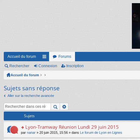
Accueil du forum
Forums
Rechercher
Connexion
ac
Inscription
Accueil du forum
co
ur
Sujets sans réponse
ci
Aller sur la recherche avancée
s
Sujets
Lyon-Tramway Réunion Lundi 29 juin 2015
o
par
nanar
» 20 juin 2015, 15:56 » dans
Le forum de Lyon en Lignes
n