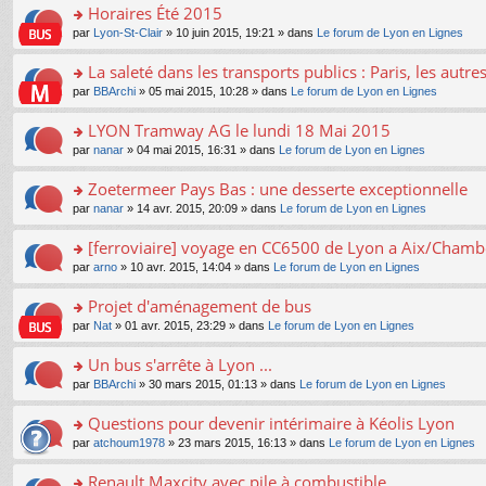
s
Horaires Été 2015
ult
o
par
Lyon-St-Clair
» 10 juin 2015, 19:21 » dans
Le forum de Lyon en Lignes
er
n
le
s
La saleté dans les transports publics : Paris, les autre
m
ult
e
o
par
BBArchi
» 05 mai 2015, 10:28 » dans
Le forum de Lyon en Lignes
er
s
n
le
s
s
LYON Tramway AG le lundi 18 Mai 2015
m
a
ult
e
o
par
nanar
» 04 mai 2015, 16:31 » dans
Le forum de Lyon en Lignes
g
er
s
n
e
le
s
s
Zoetermeer Pays Bas : une desserte exceptionnelle
n
m
a
ult
o
e
o
par
nanar
» 14 avr. 2015, 20:09 » dans
Le forum de Lyon en Lignes
g
er
n
s
n
e
le
lu
s
s
[ferroviaire] voyage en CC6500 de Lyon a Aix/Chamb
n
m
le
a
ult
o
e
pl
o
par
arno
» 10 avr. 2015, 14:04 » dans
Le forum de Lyon en Lignes
g
er
n
s
u
n
e
le
lu
s
s
s
Projet d'aménagement de bus
n
m
le
a
ré
ult
o
e
pl
o
par
Nat
» 01 avr. 2015, 23:29 » dans
Le forum de Lyon en Lignes
g
c
er
n
s
u
n
e
e
le
lu
s
s
s
Un bus s'arrête à Lyon ...
n
nt
m
le
a
ré
ult
o
e
pl
o
par
BBArchi
» 30 mars 2015, 01:13 » dans
Le forum de Lyon en Lignes
g
c
er
n
s
u
n
e
e
le
lu
s
s
s
Questions pour devenir intérimaire à Kéolis Lyon
n
nt
m
le
a
ré
ult
o
e
pl
o
par
atchoum1978
» 23 mars 2015, 16:13 » dans
Le forum de Lyon en Lignes
g
c
er
n
s
u
n
e
e
le
lu
s
s
s
Renault Maxcity avec pile à combustible
n
nt
m
le