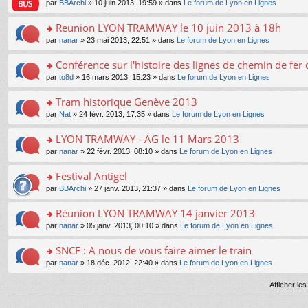
e
pl
o
par
BBArchi
» 10 juin 2013, 19:59 » dans
Le forum de Lyon en Lignes
g
c
er
n
s
u
n
e
e
le
lu
s
s
s
Reunion LYON TRAMWAY le 10 juin 2013 à 18h
n
nt
m
le
a
ré
ult
o
e
pl
o
par
nanar
» 23 mai 2013, 22:51 » dans
Le forum de Lyon en Lignes
g
c
er
n
s
u
n
e
e
le
lu
s
s
s
Conférence sur l'histoire des lignes de chemin de fer 
n
nt
m
le
a
ré
ult
o
e
pl
o
par
to8d
» 16 mars 2013, 15:23 » dans
Le forum de Lyon en Lignes
g
c
er
n
s
u
n
e
e
le
lu
s
s
s
Tram historique Genève 2013
n
nt
m
le
a
ré
ult
o
e
pl
o
par
Nat
» 24 févr. 2013, 17:35 » dans
Le forum de Lyon en Lignes
g
c
er
n
s
u
n
e
e
le
lu
s
s
s
LYON TRAMWAY - AG le 11 Mars 2013
n
nt
m
le
a
ré
ult
o
e
pl
o
par
nanar
» 22 févr. 2013, 08:10 » dans
Le forum de Lyon en Lignes
g
c
er
n
s
u
n
e
e
le
lu
s
s
s
Festival Antigel
n
nt
m
le
a
ré
ult
o
e
pl
o
par
BBArchi
» 27 janv. 2013, 21:37 » dans
Le forum de Lyon en Lignes
g
c
er
n
s
u
n
e
e
le
lu
s
s
s
Réunion LYON TRAMWAY 14 janvier 2013
n
nt
m
le
a
ré
ult
o
e
pl
o
par
nanar
» 05 janv. 2013, 00:10 » dans
Le forum de Lyon en Lignes
g
c
er
n
s
u
n
e
e
le
lu
s
s
s
SNCF : A nous de vous faire aimer le train
n
nt
m
le
a
ré
ult
o
e
pl
o
par
nanar
» 18 déc. 2012, 22:40 » dans
Le forum de Lyon en Lignes
g
c
er
n
s
u
n
e
e
le
lu
s
s
s
Afficher le
n
nt
m
le
a
ré
ult
o
e
pl
g
c
er
n