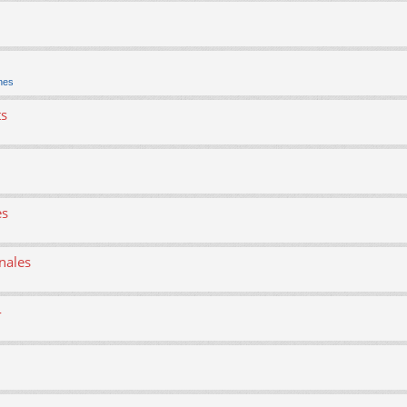
nes
ts
es
nales
4