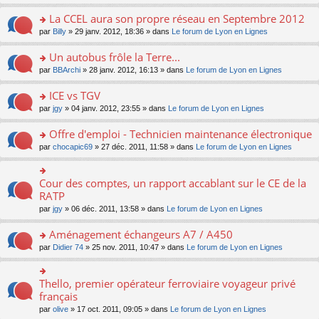
s
s
n
e
nt
le
lu
ré
s
s
La CCEL aura son propre réseau en Septembre 2012
n
m
le
c
a
ult
o
e
pl
o
par
Billy
» 29 janv. 2012, 18:36 » dans
Le forum de Lyon en Lignes
e
g
er
n
s
u
n
nt
e
le
lu
s
s
s
Un autobus frôle la Terre...
n
m
le
a
ré
ult
o
e
pl
o
par
BBArchi
» 28 janv. 2012, 16:13 » dans
Le forum de Lyon en Lignes
g
c
er
n
s
u
n
e
e
le
lu
s
s
s
ICE vs TGV
n
nt
m
le
a
ré
ult
o
e
pl
o
par
jgy
» 04 janv. 2012, 23:55 » dans
Le forum de Lyon en Lignes
g
c
er
n
s
u
n
e
e
le
lu
s
s
s
Offre d'emploi - Technicien maintenance électronique
n
nt
m
le
a
ré
ult
o
e
pl
o
par
chocapic69
» 27 déc. 2011, 11:58 » dans
Le forum de Lyon en Lignes
g
c
er
n
s
u
n
e
e
le
lu
s
s
s
n
nt
m
le
a
ré
ult
Cour des comptes, un rapport accablant sur le CE de la
o
o
e
pl
g
c
er
n
n
RATP
s
u
e
e
le
lu
s
s
s
n
par
jgy
» 06 déc. 2011, 13:58 » dans
Le forum de Lyon en Lignes
nt
m
le
ult
a
ré
o
e
pl
er
g
c
n
Aménagement échangeurs A7 / A450
s
u
le
e
e
lu
s
s
m
n
o
par
Didier 74
» 25 nov. 2011, 10:47 » dans
Le forum de Lyon en Lignes
nt
le
a
ré
e
o
n
pl
g
c
s
n
s
u
e
e
s
lu
ult
Thello, premier opérateur ferroviaire voyageur privé
o
s
n
nt
a
le
er
n
français
ré
o
g
pl
le
s
c
n
par
olive
» 17 oct. 2011, 09:05 » dans
Le forum de Lyon en Lignes
e
u
m
ult
e
lu