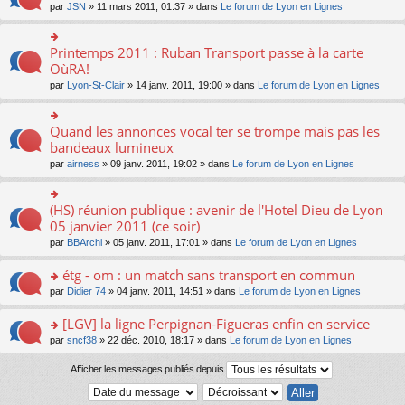
n
ré
o
par
JSN
» 11 mars 2011, 01:37 » dans
Le forum de Lyon en Lignes
a
er
lu
c
n
g
le
le
e
s
e
m
pl
nt
ult
Printemps 2011 : Ruban Transport passe à la carte
n
o
e
u
er
o
n
OùRA!
s
s
le
n
s
s
ré
par
Lyon-St-Clair
» 14 janv. 2011, 19:00 » dans
Le forum de Lyon en Lignes
m
lu
ult
a
c
e
le
er
g
e
s
pl
le
e
nt
Quand les annonces vocal ter se trompe mais pas les
s
o
u
m
n
a
n
bandeaux lumineux
s
e
o
g
s
ré
s
n
par
airness
» 09 janv. 2011, 19:02 » dans
Le forum de Lyon en Lignes
e
ult
c
s
lu
n
er
e
a
le
o
le
nt
g
pl
(HS) réunion publique : avenir de l'Hotel Dieu de Lyon
o
n
m
e
u
n
05 janvier 2011 (ce soir)
lu
e
n
s
s
le
s
o
ré
par
BBArchi
» 05 janv. 2011, 17:01 » dans
Le forum de Lyon en Lignes
ult
pl
s
n
c
er
u
a
lu
e
étg - om : un match sans transport en commun
le
s
g
le
nt
m
ré
o
par
Didier 74
» 04 janv. 2011, 14:51 » dans
Le forum de Lyon en Lignes
e
pl
e
c
n
n
u
s
e
s
o
[LGV] la ligne Perpignan-Figueras enfin en service
s
s
nt
ult
n
ré
o
par
sncf38
» 22 déc. 2010, 18:17 » dans
Le forum de Lyon en Lignes
a
er
lu
c
n
g
le
le
e
s
Afficher les messages publiés depuis
e
m
pl
nt
ult
n
e
u
er
o
s
s