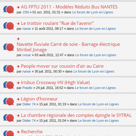
n
s
e
er
nt
le
o
AG FPTU 2011 - Modèles Réduits Bus NANTES
ré
s
le
pl
n
c
s
m
o
par
JSN
» 01 oct. 2011, 01:31 » dans
Le forum de Lyon en Lignes
u
lu
e
a
e
n
s
le
nt
g
s
s
Le trottoir roulant "Rue de l'avenir"
ré
pl
e
s
ult
c
u
n
o
par
nanar
» 11 août 2011, 08:17 » dans
Le forum de Lyon en Lignes
a
er
e
s
o
n
g
le
nt
ré
n
s
e
m
c
lu
ult
Navette fluviale Carré de soie - Barrage électrique
n
o
e
e
le
er
o
n
Miribel Jonage
s
nt
pl
le
n
s
s
par
cesar
» 03 août 2011, 12:47 » dans
Le forum de Lyon en Lignes
u
m
lu
ult
a
s
e
le
er
g
People mover sur coussin d'air au Caire
ré
s
pl
le
e
c
s
u
m
n
o
par
nanar
» 30 juil. 2011, 00:30 » dans
Le forum de Lyon en Lignes
e
a
s
e
o
n
nt
g
ré
s
n
s
Irisbus Crossway HV (High Value)
e
c
s
lu
ult
n
o
par
Patafix
» 24 juil. 2011, 16:52 » dans
Le forum de Lyon en Lignes
e
a
le
er
o
n
nt
g
pl
le
n
s
Légion d'honneur
e
u
m
lu
ult
n
s
e
o
par
Didier 74
» 15 juil. 2011, 01:19 » dans
Le forum de Lyon en Lignes
le
er
o
ré
s
n
pl
le
n
c
s
s
La chambre régionale des comptes épingle le SYTRAL
u
m
lu
e
a
ult
s
e
o
par
Didier 74
» 15 juil. 2011, 01:04 » dans
Le forum de Lyon en Lignes
le
nt
g
er
ré
s
n
pl
e
le
c
s
s
u
Recherche
n
m
e
a
ult
s
o