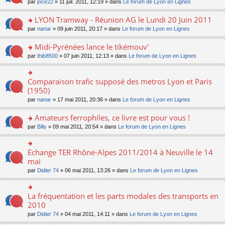
e
o
par
joce22
» 11 juil. 2011, 12:19 » dans
Le forum de Lyon en Lignes
nt
g
er
ré
n
s
n
e
le
c
lu
s
s
LYON Tramway - Réunion AG le Lundi 20 Juin 2011
n
m
e
le
a
ult
o
e
nt
pl
o
par
nanar
» 09 juin 2011, 20:17 » dans
Le forum de Lyon en Lignes
g
er
n
s
u
n
e
le
lu
s
s
s
Midi-Pyrénées lance le tikémouv'
n
m
le
a
ré
ult
o
e
pl
o
par
thib8500
» 07 juin 2011, 12:13 » dans
Le forum de Lyon en Lignes
g
c
er
n
s
u
n
e
e
le
lu
s
s
s
n
nt
m
le
a
ré
ult
Comparaison trafic supposé des metros Lyon et Paris
o
o
e
pl
g
c
er
n
n
(1950)
s
u
e
e
le
lu
s
s
s
n
par
nanar
» 17 mai 2011, 20:36 » dans
Le forum de Lyon en Lignes
nt
m
le
ult
a
ré
o
e
pl
er
g
c
n
Amateurs ferrophiles, ce livre est pour vous !
s
u
le
e
e
lu
s
s
m
n
o
par
Billy
» 09 mai 2011, 20:54 » dans
Le forum de Lyon en Lignes
nt
le
a
ré
e
o
n
pl
g
c
s
n
s
u
e
e
s
lu
ult
Echange TER Rhône-Alpes 2011/2014 à Neuville le 14
o
s
n
nt
a
le
er
n
mai
ré
o
g
pl
le
s
c
n
par
Didier 74
» 06 mai 2011, 13:26 » dans
Le forum de Lyon en Lignes
e
u
m
ult
e
lu
n
s
e
er
nt
le
o
ré
s
le
pl
n
La fréquentation et les parts modales des transports en
c
s
o
m
u
lu
e
a
n
2010
e
s
le
nt
g
s
s
ré
par
Didier 74
» 04 mai 2011, 14:11 » dans
Le forum de Lyon en Lignes
pl
e
ult
s
c
u
n