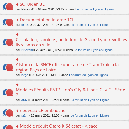
er
a
e
SC10R en 3D
s
o
le
g
nt
ré
n
m
o
par
NassimO
» 01 mai 2011, 23:12 » dans
Le forum de Lyon en Lignes
e
c
lu
e
n
n
e
le
s
s
o
Documentation interne TCL
nt
pl
s
ult
n
o
par
er100
» 29 avr. 2011, 21:28 » dans
Le forum de Lyon en Lignes
u
a
er
lu
n
s
g
le
le
s
ré
e
m
pl
ult
Circulation, camions, pollution : le Grand Lyon revoit les
c
n
o
e
u
er
e
o
n
livraisons en ville
s
s
le
nt
n
s
s
ré
par
BBArchi
» 20 avr. 2011, 18:38 » dans
Le forum de Lyon en Lignes
m
lu
ult
a
c
e
le
er
g
e
s
pl
le
e
nt
Alstom et la SNCF offre une rame de Tram Train à la
s
o
u
m
n
a
n
région Pays de Loire
s
e
o
g
s
ré
s
n
par
large
» 06 avr. 2011, 13:11 » dans
Le forum de Lyon en Lignes
e
ult
c
s
lu
n
er
e
a
le
o
le
nt
g
pl
Modèles Réduits RATP Lion's City & Lion's City G - Série
o
n
m
e
u
n
2
lu
e
n
s
s
le
s
o
ré
par
JSN
» 31 mars 2011, 02:24 » dans
Le forum de Lyon en Lignes
ult
pl
s
n
c
er
u
a
lu
e
nouveau CR embauché
le
s
g
le
nt
m
ré
o
par
st2n
» 15 mars 2011, 22:08 » dans
Le forum de Lyon en Lignes
e
pl
e
c
n
n
u
s
e
s
o
Modèle réduit Citaro K Sélestat - Alsace
s
s
nt
ult