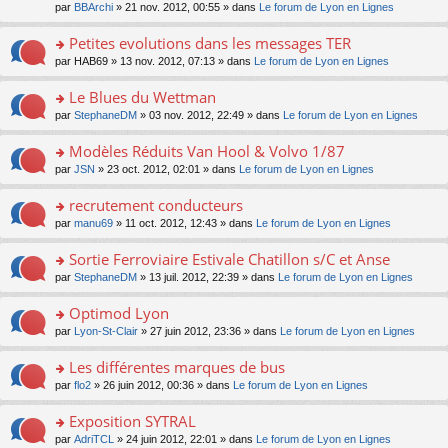
s
par
BBArchi
» 21 nov. 2012, 00:55 » dans
Le forum de Lyon en Lignes
ult
er
Petites evolutions dans les messages TER
le
m
o
par
HAB69
» 13 nov. 2012, 07:13 » dans
Le forum de Lyon en Lignes
e
n
s
s
Le Blues du Wettman
s
ult
o
par
StephaneDM
» 03 nov. 2012, 22:49 » dans
Le forum de Lyon en Lignes
a
er
n
g
le
s
Modèles Réduits Van Hool & Volvo 1/87
e
m
ult
n
e
o
par
JSN
» 23 oct. 2012, 02:01 » dans
Le forum de Lyon en Lignes
er
o
s
n
le
n
s
s
recrutement conducteurs
m
lu
a
ult
e
o
par
manu69
» 11 oct. 2012, 12:43 » dans
Le forum de Lyon en Lignes
le
g
er
s
n
pl
e
le
s
s
u
Sortie Ferroviaire Estivale Chatillon s/C et Anse
n
m
a
ult
s
o
e
o
par
StephaneDM
» 13 juil. 2012, 22:39 » dans
Le forum de Lyon en Lignes
g
er
ré
n
s
n
e
le
c
lu
s
s
Optimod Lyon
n
m
e
le
a
ult
o
e
nt
pl
o
par
Lyon-St-Clair
» 27 juin 2012, 23:36 » dans
Le forum de Lyon en Lignes
g
er
n
s
u
n
e
le
lu
s
s
s
Les différentes marques de bus
n
m
le
a
ré
ult
o
e
pl
o
par
flo2
» 26 juin 2012, 00:36 » dans
Le forum de Lyon en Lignes
g
c
er
n
s
u
n
e
e
le
lu
s
s
s
Exposition SYTRAL
n
nt
m
le
a
ré
ult
o
e
pl
o
par
AdriTCL
» 24 juin 2012, 22:01 » dans
Le forum de Lyon en Lignes
g
c
er