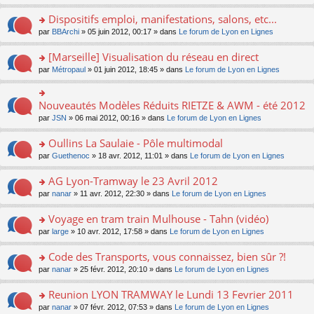
n
s
u
n
e
e
le
lu
s
s
s
Dispositifs emploi, manifestations, salons, etc...
n
nt
m
le
a
ré
ult
o
e
pl
o
par
BBArchi
» 05 juin 2012, 00:17 » dans
Le forum de Lyon en Lignes
g
c
er
n
s
u
n
e
e
le
lu
s
s
s
[Marseille] Visualisation du réseau en direct
n
nt
m
le
a
ré
ult
o
e
pl
o
par
Métropaul
» 01 juin 2012, 18:45 » dans
Le forum de Lyon en Lignes
g
c
er
n
s
u
n
e
e
le
lu
s
s
s
n
nt
m
le
a
ré
ult
Nouveautés Modèles Réduits RIETZE & AWM - été 2012
o
o
e
pl
g
c
er
n
n
s
u
par
JSN
» 06 mai 2012, 00:16 » dans
Le forum de Lyon en Lignes
e
e
le
lu
s
s
s
n
nt
m
le
ult
a
ré
Oullins La Saulaie - Pôle multimodal
o
e
pl
er
g
c
n
s
u
o
par
Guethenoc
» 18 avr. 2012, 11:01 » dans
Le forum de Lyon en Lignes
le
e
e
lu
s
s
n
m
n
nt
le
a
ré
s
e
AG Lyon-Tramway le 23 Avril 2012
o
pl
g
c
ult
s
n
u
o
par
nanar
» 11 avr. 2012, 22:30 » dans
Le forum de Lyon en Lignes
e
e
er
s
lu
s
n
n
nt
le
a
le
ré
s
Voyage en tram train Mulhouse - Tahn (vidéo)
o
m
g
pl
c
ult
n
e
e
u
o
par
large
» 10 avr. 2012, 17:58 » dans
Le forum de Lyon en Lignes
e
er
lu
s
n
s
n
nt
le
le
s
o
ré
s
Code des Transports, vous connaissez, bien sûr ?!
m
pl
a
n
c
ult
e
u
o
par
nanar
» 25 févr. 2012, 20:10 » dans
Le forum de Lyon en Lignes
g
lu
e
er
s
s
n
e
le
nt
le
s
ré
s
Reunion LYON TRAMWAY le Lundi 13 Fevrier 2011
n
pl
m
a
c
ult
o
u
e
o
par
nanar
» 07 févr. 2012, 07:53 » dans
Le forum de Lyon en Lignes
g
e
er
n