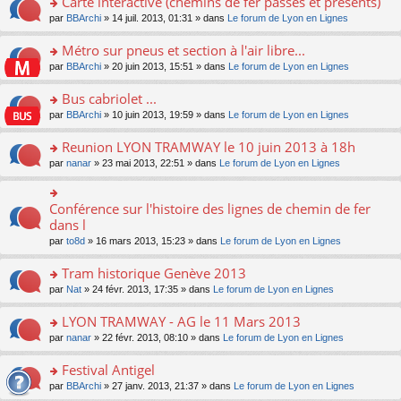
Carte interactive (chemins de fer passés et présents)
nt
m
le
a
ré
ult
o
e
pl
o
par
BBArchi
» 14 juil. 2013, 01:31 » dans
Le forum de Lyon en Lignes
g
c
er
n
s
u
n
e
e
le
lu
s
s
s
Métro sur pneus et section à l'air libre...
n
nt
m
le
a
ré
ult
o
e
pl
o
par
BBArchi
» 20 juin 2013, 15:51 » dans
Le forum de Lyon en Lignes
g
c
er
n
s
u
n
e
e
le
lu
s
s
s
Bus cabriolet ...
n
nt
m
le
a
ré
ult
o
e
pl
o
par
BBArchi
» 10 juin 2013, 19:59 » dans
Le forum de Lyon en Lignes
g
c
er
n
s
u
n
e
e
le
lu
s
s
s
Reunion LYON TRAMWAY le 10 juin 2013 à 18h
n
nt
m
le
a
ré
ult
o
e
pl
o
par
nanar
» 23 mai 2013, 22:51 » dans
Le forum de Lyon en Lignes
g
c
er
n
s
u
n
e
e
le
lu
s
s
s
n
nt
m
le
a
ré
ult
Conférence sur l'histoire des lignes de chemin de fer
o
o
e
pl
g
c
er
n
n
dans l
s
u
e
e
le
lu
s
s
s
n
par
to8d
» 16 mars 2013, 15:23 » dans
Le forum de Lyon en Lignes
nt
m
le
ult
a
ré
o
e
pl
er
g
c
n
Tram historique Genève 2013
s
u
le
e
e
lu
s
s
m
n
o
par
Nat
» 24 févr. 2013, 17:35 » dans
Le forum de Lyon en Lignes
nt
le
a
ré
e
o
n
pl
g
c
s
n
s
LYON TRAMWAY - AG le 11 Mars 2013
u
e
e
s
lu
ult
s
n
o
par
nanar
» 22 févr. 2013, 08:10 » dans
Le forum de Lyon en Lignes
nt
a
le
er
ré
o
n
g
pl
le
c
n
s
Festival Antigel
e
u
m
e
lu
ult
n
s
e
o
par
BBArchi
» 27 janv. 2013, 21:37 » dans
Le forum de Lyon en Lignes
nt
le
er
o
ré
s
n