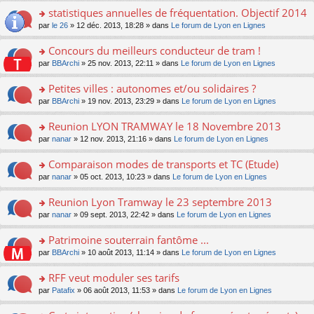
ré
er
e
le
s
statistiques annuelles de fréquentation. Objectif 2014
c
le
n
pl
a
e
m
o
o
par
le 26
» 12 déc. 2013, 18:28 » dans
Le forum de Lyon en Lignes
u
g
nt
e
n
n
s
e
s
lu
s
ré
Concours du meilleurs conducteur de tram !
n
s
le
ult
c
o
o
par
BBArchi
» 25 nov. 2013, 22:11 » dans
Le forum de Lyon en Lignes
a
pl
er
e
n
n
g
u
le
nt
lu
s
Petites villes : autonomes et/ou solidaires ?
e
s
m
le
ult
n
ré
e
o
par
BBArchi
» 19 nov. 2013, 23:29 » dans
Le forum de Lyon en Lignes
pl
er
o
c
s
n
u
le
n
e
s
s
s
Reunion LYON TRAMWAY le 18 Novembre 2013
m
lu
nt
a
ult
ré
e
o
par
nanar
» 12 nov. 2013, 21:16 » dans
Le forum de Lyon en Lignes
le
g
er
c
s
n
pl
e
le
e
s
s
u
Comparaison modes de transports et TC (Etude)
n
m
nt
a
ult
s
o
e
o
par
nanar
» 05 oct. 2013, 10:23 » dans
Le forum de Lyon en Lignes
g
er
ré
n
s
n
e
le
c
lu
s
s
Reunion Lyon Tramway le 23 septembre 2013
n
m
e
le
a
ult
o
e
nt
pl
o
par
nanar
» 09 sept. 2013, 22:42 » dans
Le forum de Lyon en Lignes
g
er
n
s
u
n
e
le
lu
s
s
s
Patrimoine souterrain fantôme ...
n
m
le
a
ré
ult
o
e
pl
o
par
BBArchi
» 10 août 2013, 11:14 » dans
Le forum de Lyon en Lignes
g
c
er
n
s
u
n
e
e
le
lu
s
s
s
RFF veut moduler ses tarifs
n
nt
m
le
a
ré
ult
o
e
pl
o
par
Patafix
» 06 août 2013, 11:53 » dans
Le forum de Lyon en Lignes
g
c
er
n
s
u
n
e
e
le
lu
s
s
s
n