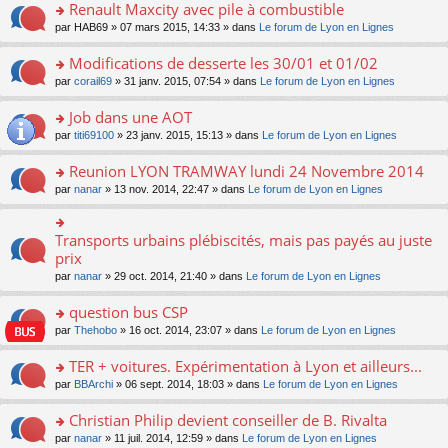
s
o
ré
s
Renault Maxcity avec pile à combustible
m
pl
a
n
c
ult
e
u
o
par
HAB69
» 07 mars 2015, 14:33 » dans
Le forum de Lyon en Lignes
g
lu
e
er
s
s
n
e
le
nt
le
s
ré
s
Modifications de desserte les 30/01 et 01/02
n
pl
m
a
c
ult
o
u
e
o
par
corail69
» 31 janv. 2015, 07:54 » dans
Le forum de Lyon en Lignes
g
e
er
n
s
s
n
e
nt
le
lu
ré
s
s
Job dans une AOT
n
m
le
c
a
ult
o
e
pl
o
par
titi69100
» 23 janv. 2015, 15:13 » dans
Le forum de Lyon en Lignes
e
g
er
n
s
u
n
nt
e
le
lu
s
s
s
Reunion LYON TRAMWAY lundi 24 Novembre 2014
n
m
le
a
ré
ult
o
e
pl
o
par
nanar
» 13 nov. 2014, 22:47 » dans
Le forum de Lyon en Lignes
g
c
er
n
s
u
n
e
e
le
lu
s
s
s
n
nt
m
le
a
ré
ult
Transports urbains plébiscités, mais pas payés au juste
o
o
e
pl
g
c
er
n
n
prix
s
u
e
e
le
lu
s
s
s
n
par
nanar
» 29 oct. 2014, 21:40 » dans
Le forum de Lyon en Lignes
nt
m
le
ult
a
ré
o
e
pl
er
g
c
n
question bus CSP
s
u
le
e
e
lu
s
s
m
n
o
par
Thehobo
» 16 oct. 2014, 23:07 » dans
Le forum de Lyon en Lignes
nt
le
a
ré
e
o
n
pl
g
c
s
n
s
TER + voitures. Expérimentation à Lyon et ailleurs...
u
e
e
s
lu
ult
s
n
o
par
BBArchi
» 06 sept. 2014, 18:03 » dans
Le forum de Lyon en Lignes
nt
a
le
er
ré
o
n
g
pl
le
c
n
s
Christian Philip devient conseiller de B. Rivalta
e
u
m
e
lu
ult
n
s
e
o
par
nanar
» 11 juil. 2014, 12:59 » dans
Le forum de Lyon en Lignes
nt
le
er