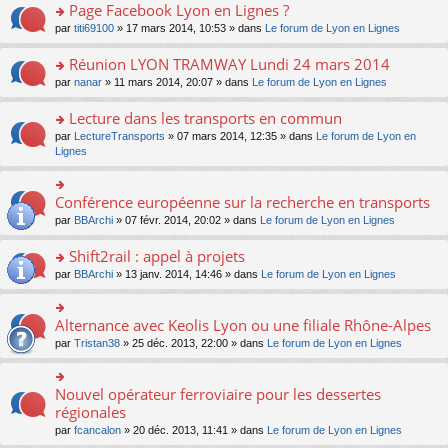
s
s
s
Page Facebook Lyon en Lignes ?
n
nt
m
le
a
ré
ult
o
e
pl
o
par
titi69100
» 17 mars 2014, 10:53 » dans
Le forum de Lyon en Lignes
g
c
er
n
s
u
n
e
e
le
lu
s
s
s
Réunion LYON TRAMWAY Lundi 24 mars 2014
n
nt
m
le
a
ré
ult
o
e
pl
o
par
nanar
» 11 mars 2014, 20:07 » dans
Le forum de Lyon en Lignes
g
c
er
n
s
u
n
e
e
le
lu
s
s
s
Lecture dans les transports en commun
n
nt
m
le
a
ré
ult
o
e
pl
o
par
LectureTransports
» 07 mars 2014, 12:35 » dans
Le forum de Lyon en
g
c
er
n
s
u
n
Lignes
e
e
le
lu
s
s
s
n
nt
m
le
a
ré
ult
o
e
pl
g
c
er
Conférence européenne sur la recherche en transports
n
o
s
u
e
e
le
lu
n
s
s
par
BBArchi
» 07 févr. 2014, 20:02 » dans
Le forum de Lyon en Lignes
n
nt
m
le
s
a
ré
o
e
pl
ult
g
c
Shift2rail : appel à projets
n
s
u
er
e
e
lu
s
s
o
par
BBArchi
» 13 janv. 2014, 14:46 » dans
Le forum de Lyon en Lignes
le
n
nt
le
a
ré
n
m
o
pl
g
c
s
e
n
u
e
e
ult
s
Alternance avec Keolis Lyon ou une filiale Rhône-Alpes
lu
o
s
n
nt
er
s
le
n
ré
par
Tristan38
» 25 déc. 2013, 22:00 » dans
Le forum de Lyon en Lignes
o
le
a
pl
s
c
n
m
g
u
ult
e
lu
e
e
s
er
nt
Nouvel opérateur ferroviaire pour les dessertes
le
o
s
n
ré
le
pl
n
régionales
s
o
c
m
u
s
a
n
e
e
par
fcancalon
» 20 déc. 2013, 11:41 » dans
Le forum de Lyon en Lignes
s
ult
g
lu
nt
s