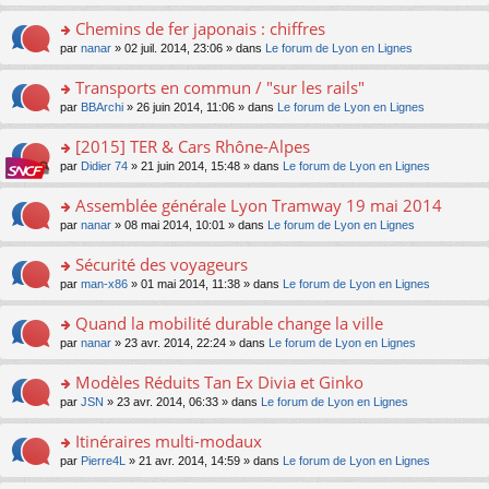
o
ré
s
n
pl
le
n
c
s
s
Chemins de fer japonais : chiffres
u
m
lu
e
a
ult
s
e
o
par
nanar
» 02 juil. 2014, 23:06 » dans
Le forum de Lyon en Lignes
le
nt
g
er
ré
s
n
pl
e
le
c
s
s
u
Transports en commun / "sur les rails"
n
m
e
a
ult
s
o
e
o
par
BBArchi
» 26 juin 2014, 11:06 » dans
Le forum de Lyon en Lignes
nt
g
er
ré
n
s
n
e
le
c
lu
s
s
[2015] TER & Cars Rhône-Alpes
n
m
e
le
a
ult
o
e
nt
pl
o
par
Didier 74
» 21 juin 2014, 15:48 » dans
Le forum de Lyon en Lignes
g
er
n
s
u
n
e
le
lu
s
s
s
Assemblée générale Lyon Tramway 19 mai 2014
n
m
le
a
ré
ult
o
e
pl
o
par
nanar
» 08 mai 2014, 10:01 » dans
Le forum de Lyon en Lignes
g
c
er
n
s
u
n
e
e
le
lu
s
s
s
Sécurité des voyageurs
n
nt
m
le
a
ré
ult
o
e
pl
o
par
man-x86
» 01 mai 2014, 11:38 » dans
Le forum de Lyon en Lignes
g
c
er
n
s
u
n
e
e
le
lu
s
s
s
Quand la mobilité durable change la ville
n
nt
m
le
a
ré
ult
o
e
pl
o
par
nanar
» 23 avr. 2014, 22:24 » dans
Le forum de Lyon en Lignes
g
c
er
n
s
u
n
e
e
le
lu
s
s
s
Modèles Réduits Tan Ex Divia et Ginko
n
nt
m
le
a
ré
ult
o
e
pl
o
par
JSN
» 23 avr. 2014, 06:33 » dans
Le forum de Lyon en Lignes
g
c
er
n
s
u
n
e
e
le
lu
s
s
s
Itinéraires multi-modaux
n
nt
m
le
a
ré
ult
o
e
pl
o
par
Pierre4L
» 21 avr. 2014, 14:59 » dans
Le forum de Lyon en Lignes
g
c
er
n
s
u
n
e
e
le
lu