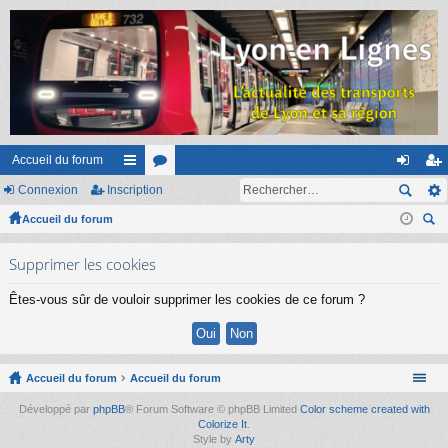
Accueil du forum
Connexion
Inscription
ac
or
on
ns
Accueil du forum
co
u
ne
cri
ec
ur
m
xi
pti
Supprimer les cookies
her
ci
s
on
on
ch
Êtes-vous sûr de vouloir supprimer les cookies de ce forum ?
er
s
Accueil du forum
Accueil du forum
Développé par
phpBB
® Forum Software © phpBB Limited
Color scheme created with
Colorize It
.
Style by
Arty