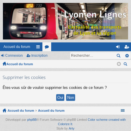
Accueil du forum
Connexion
Inscription
ac
or
on
ns
Accueil du forum
co
u
ne
cri
ec
ur
m
xi
pti
Supprimer les cookies
her
ci
s
on
on
ch
Êtes-vous sûr de vouloir supprimer les cookies de ce forum ?
er
s
Accueil du forum
Accueil du forum
Développé par
phpBB
® Forum Software © phpBB Limited
Color scheme created with
Colorize It
.
Style by
Arty