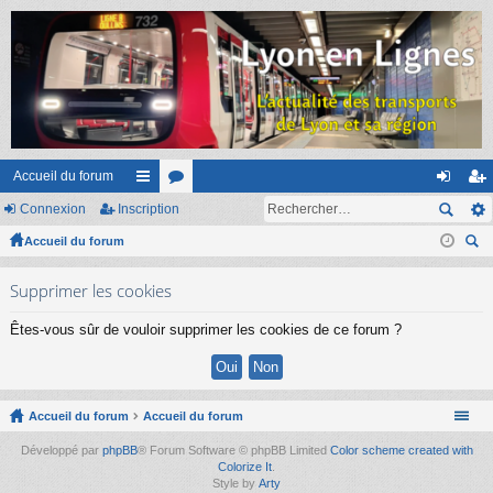
Accueil du forum
Connexion
Inscription
ac
or
on
ns
Accueil du forum
co
u
ne
cri
ec
ur
m
xi
pti
Supprimer les cookies
her
ci
s
on
on
ch
Êtes-vous sûr de vouloir supprimer les cookies de ce forum ?
er
s
Accueil du forum
Accueil du forum
Développé par
phpBB
® Forum Software © phpBB Limited
Color scheme created with
Colorize It
.
Style by
Arty