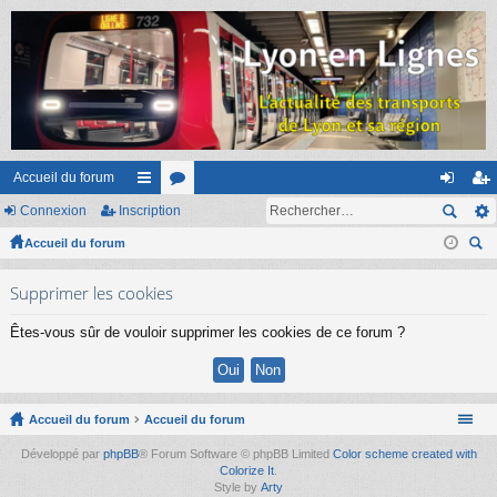
Accueil du forum
Connexion
Inscription
ac
or
on
ns
Accueil du forum
co
u
ne
cri
ec
ur
m
xi
pti
Supprimer les cookies
her
ci
s
on
on
ch
Êtes-vous sûr de vouloir supprimer les cookies de ce forum ?
er
s
Accueil du forum
Accueil du forum
Développé par
phpBB
® Forum Software © phpBB Limited
Color scheme created with
Colorize It
.
Style by
Arty