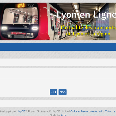
éveloppé par
phpBB
® Forum Software © phpBB Limited
Color scheme created with Colorize 
Style by
Arty