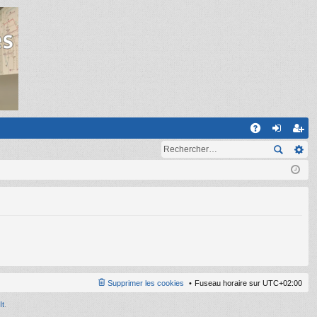
R
A
on
ns
Q
ne
cri
xi
pti
on
on
Supprimer les cookies
Fuseau horaire sur
UTC+02:00
It
.