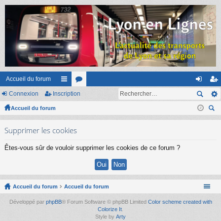
Accueil du forum
Connexion
Inscription
ac
or
on
ns
Accueil du forum
co
u
ne
cri
ec
ur
m
xi
pti
Supprimer les cookies
her
ci
s
on
on
ch
Êtes-vous sûr de vouloir supprimer les cookies de ce forum ?
er
s
Accueil du forum
Accueil du forum
Développé par
phpBB
® Forum Software © phpBB Limited
Color scheme created with
Colorize It
.
Style by
Arty