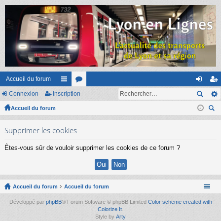
Accueil du forum
Connexion
Inscription
ac
or
on
ns
Accueil du forum
co
u
ne
cri
ec
ur
m
xi
pti
Supprimer les cookies
her
ci
s
on
on
ch
Êtes-vous sûr de vouloir supprimer les cookies de ce forum ?
er
s
Accueil du forum
Accueil du forum
Développé par
phpBB
® Forum Software © phpBB Limited
Color scheme created with
Colorize It
.
Style by
Arty