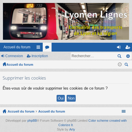
Accueil du forum
Connexion
Inscription
ac
or
on
ns
Accueil du forum
co
u
ne
cri
ec
ur
m
xi
pti
Supprimer les cookies
her
ci
s
on
on
ch
Êtes-vous sûr de vouloir supprimer les cookies de ce forum ?
er
s
Accueil du forum
Accueil du forum
Développé par
phpBB
® Forum Software © phpBB Limited
Color scheme created with
Colorize It
.
Style by
Arty