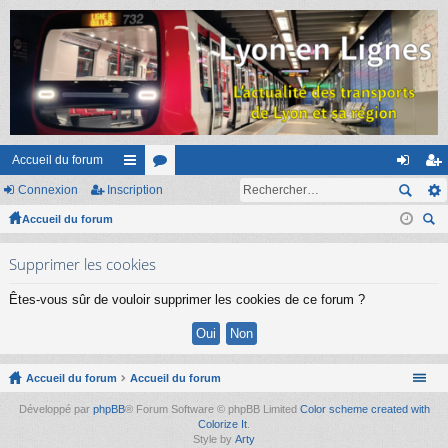
Accueil du forum
Connexion
Inscription
ac
or
on
ns
Accueil du forum
co
u
ne
cri
ec
ur
m
xi
pti
Supprimer les cookies
her
ci
s
on
on
ch
Êtes-vous sûr de vouloir supprimer les cookies de ce forum ?
er
s
Accueil du forum
Accueil du forum
Développé par
phpBB
® Forum Software © phpBB Limited
Color scheme created with
Colorize It
.
Style by
Arty