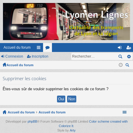
Accueil du forum
Connexion
Inscription
ac
or
on
ns
Accueil du forum
co
u
ne
cri
ec
ur
m
xi
pti
Supprimer les cookies
her
ci
s
on
on
ch
Êtes-vous sûr de vouloir supprimer les cookies de ce forum ?
er
s
Accueil du forum
Accueil du forum
Développé par
phpBB
® Forum Software © phpBB Limited
Color scheme created with
Colorize It
.
Style by
Arty