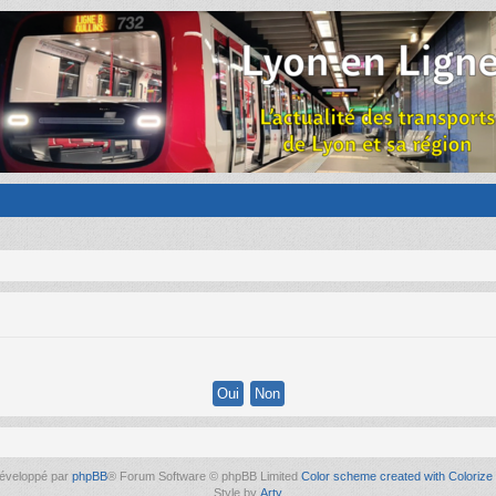
éveloppé par
phpBB
® Forum Software © phpBB Limited
Color scheme created with Colorize 
Style by
Arty