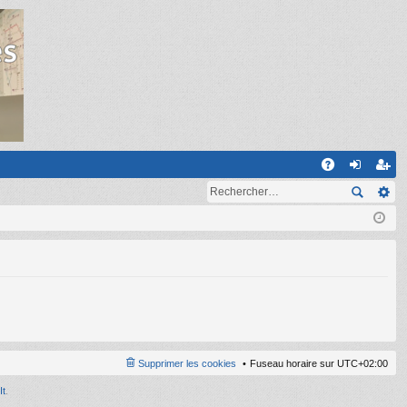
R
A
on
ns
Q
ne
cri
xi
pti
on
on
Supprimer les cookies
Fuseau horaire sur
UTC+02:00
It
.