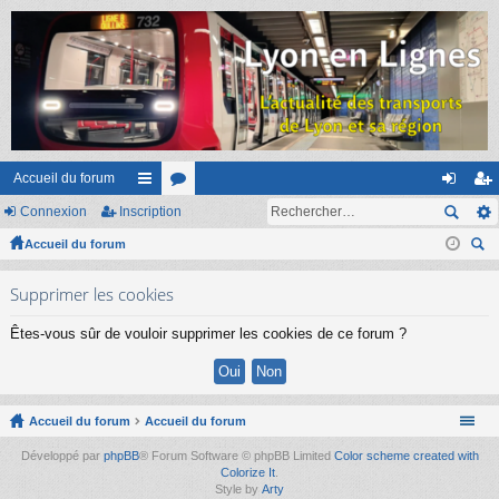
Accueil du forum
Connexion
Inscription
ac
or
on
ns
Accueil du forum
co
u
ne
cri
ec
ur
m
xi
pti
Supprimer les cookies
her
ci
s
on
on
ch
Êtes-vous sûr de vouloir supprimer les cookies de ce forum ?
er
s
Accueil du forum
Accueil du forum
Développé par
phpBB
® Forum Software © phpBB Limited
Color scheme created with
Colorize It
.
Style by
Arty