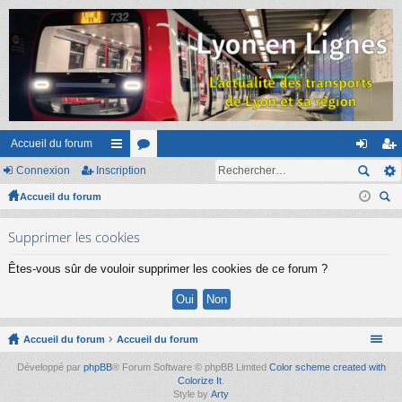
Accueil du forum
Connexion
Inscription
ac
or
on
ns
Accueil du forum
co
u
ne
cri
ec
ur
m
xi
pti
Supprimer les cookies
her
ci
s
on
on
ch
Êtes-vous sûr de vouloir supprimer les cookies de ce forum ?
er
s
Accueil du forum
Accueil du forum
Développé par
phpBB
® Forum Software © phpBB Limited
Color scheme created with
Colorize It
.
Style by
Arty