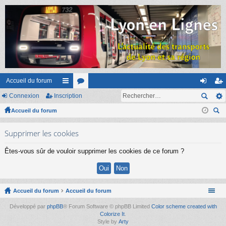
Accueil du forum
Connexion
Inscription
ac
or
on
ns
Accueil du forum
co
u
ne
cri
ec
ur
m
xi
pti
Supprimer les cookies
her
ci
s
on
on
ch
Êtes-vous sûr de vouloir supprimer les cookies de ce forum ?
er
s
Accueil du forum
Accueil du forum
Développé par
phpBB
® Forum Software © phpBB Limited
Color scheme created with
Colorize It
.
Style by
Arty