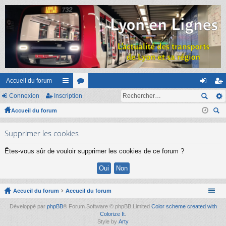
Accueil du forum
Connexion
Inscription
ac
or
on
ns
Accueil du forum
co
u
ne
cri
ec
ur
m
xi
pti
Supprimer les cookies
her
ci
s
on
on
ch
Êtes-vous sûr de vouloir supprimer les cookies de ce forum ?
er
s
Accueil du forum
Accueil du forum
Développé par
phpBB
® Forum Software © phpBB Limited
Color scheme created with
Colorize It
.
Style by
Arty