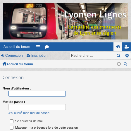
Accueil du forum
Connexion
Inscription
ac
or
on
ns
Accueil du forum
co
u
ne
cri
ec
ur
m
xi
pti
Connexion
her
ci
s
on
on
ch
Nom d’utilisateur :
er
s
Mot de passe :
J’ai oublié mon mot de passe
Se souvenir de moi
Masquer ma présence lors de cette session