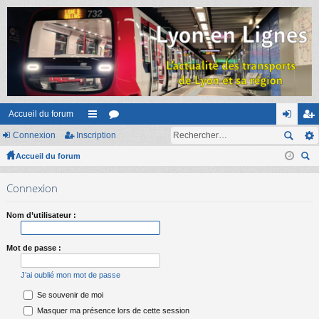
Accueil du forum
Connexion
Inscription
ac
or
on
ns
Accueil du forum
co
u
ne
cri
ec
ur
m
xi
pti
Connexion
her
ci
s
on
on
ch
Nom d’utilisateur :
er
s
Mot de passe :
J’ai oublié mon mot de passe
Se souvenir de moi
Masquer ma présence lors de cette session