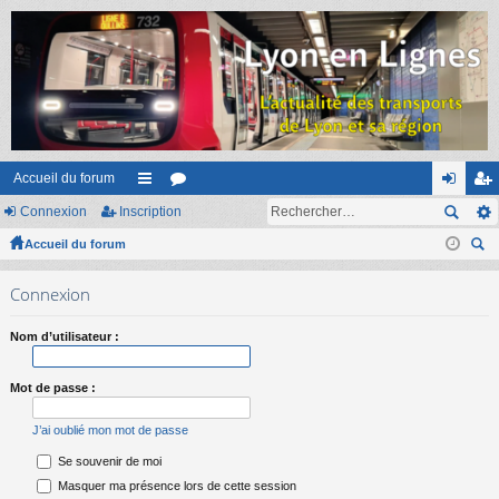
Accueil du forum
Connexion
Inscription
ac
or
on
ns
Accueil du forum
co
u
ne
cri
ec
ur
m
xi
pti
Connexion
her
ci
s
on
on
ch
Nom d’utilisateur :
er
s
Mot de passe :
J’ai oublié mon mot de passe
Se souvenir de moi
Masquer ma présence lors de cette session