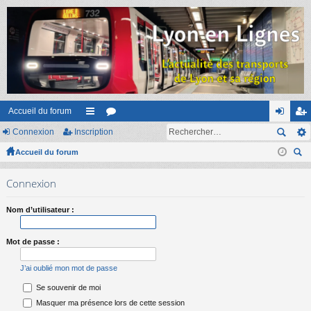
Accueil du forum
Connexion
Inscription
ac
or
on
ns
Accueil du forum
co
u
ne
cri
ec
ur
m
xi
pti
Connexion
her
ci
s
on
on
ch
Nom d’utilisateur :
er
s
Mot de passe :
J’ai oublié mon mot de passe
Se souvenir de moi
Masquer ma présence lors de cette session