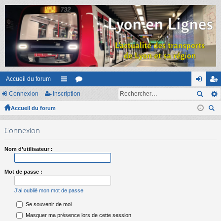
Accueil du forum
Connexion
Inscription
ac
or
on
ns
Accueil du forum
co
u
ne
cri
ec
ur
m
xi
pti
Connexion
her
ci
s
on
on
ch
Nom d’utilisateur :
er
s
Mot de passe :
J’ai oublié mon mot de passe
Se souvenir de moi
Masquer ma présence lors de cette session