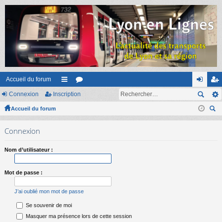
Accueil du forum
Connexion
Inscription
ac
or
on
ns
Accueil du forum
co
u
ne
cri
ec
ur
m
xi
pti
Connexion
her
ci
s
on
on
ch
Nom d’utilisateur :
er
s
Mot de passe :
J’ai oublié mon mot de passe
Se souvenir de moi
Masquer ma présence lors de cette session