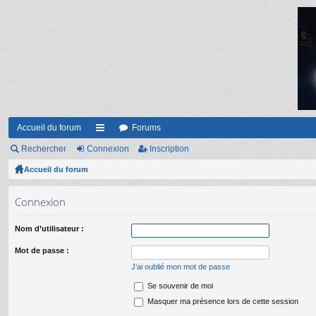
Accueil du forum
Forums
Rechercher
Connexion
ac
Inscription
Accueil du forum
co
ur
Connexion
ci
Nom d’utilisateur :
s
Mot de passe :
J’ai oublié mon mot de passe
Se souvenir de moi
Masquer ma présence lors de cette session