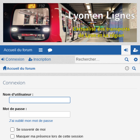
Accueil du forum
Connexion
Inscription
ac
or
on
ns
Accueil du forum
co
u
ne
cri
ec
ur
m
xi
pti
Connexion
her
ci
s
on
on
ch
Nom d’utilisateur :
er
s
Mot de passe :
J’ai oublié mon mot de passe
Se souvenir de moi
Masquer ma présence lors de cette session