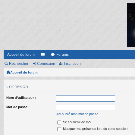
Accueil du forum
Forums
Rechercher
Connexion
ac
Inscription
Accueil du forum
co
ur
Connexion
ci
Nom d’utilisateur :
s
Mot de passe :
J’ai oublié mon mot de passe
Se souvenir de moi
Masquer ma présence lors de cette session