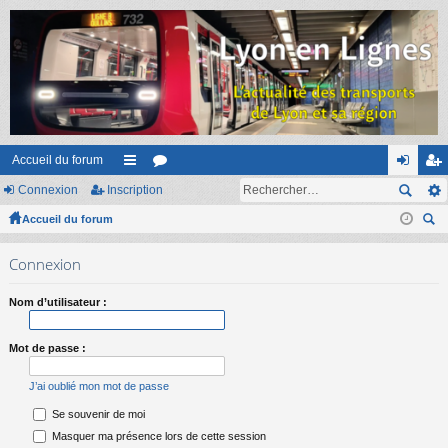
Accueil du forum
Connexion
Inscription
ac
or
on
ns
Accueil du forum
co
u
ne
cri
ec
ur
m
xi
pti
Connexion
her
ci
s
on
on
ch
Nom d’utilisateur :
er
s
Mot de passe :
J’ai oublié mon mot de passe
Se souvenir de moi
Masquer ma présence lors de cette session